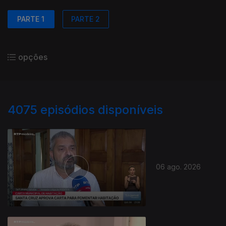
PARTE 1
PARTE 2
opções
4075
episódios disponíveis
06 ago. 2026