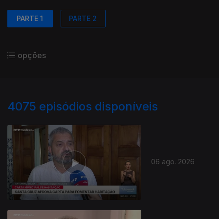
PARTE 1
PARTE 2
opções
4075
episódios disponíveis
06 ago. 2026