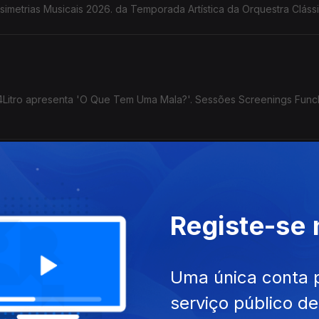
simetrias Musicais 2026. da Temporada Artística da Orquestra Cláss
l 4Litro apresenta 'O Que Tem Uma Mala?'. Sessões Screenings Func
ecto 'Fala-me de Música' com o Duo Bandonica. Concerto com o
Registe-se
são. Concerto de Encerramento da Temporada Artística 2025/26 d
ra em parceria com Fractal lança Open Call para artistas.
Uma única conta 
serviço público d
 no CCC do Porto Santo. Lançamento do livro '1566' de Horácio B. 