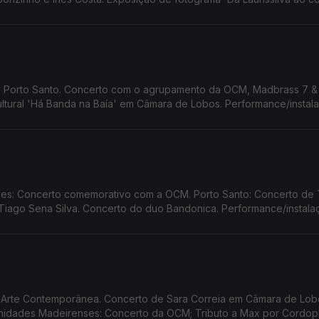
lore 24 Horas a Bailar. Screenings Funchal.
no Porto Santo. Concerto com o agrupamento da OCM, Madbrass 7 &
ultural 'Há Banda na Baía' em Câmara de Lobos. Performance/instal
Santos.
s: Concerto comemorativo com a OCM. Porto Santo: Concerto de T
iago Sena Silva. Concerto do duo Bandonica. Performance/instala
 Santos. Funchal Jazz 2026
te Contemporânea. Concerto de Sara Correia em Câmara de Lob
dades Madeirenses: Concerto da OCM; Tributo a Max por Cordop