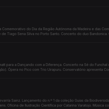
 Bailar. Summer Openning
ra Comemorativo do Dia da Região Autónoma da Madeira e das Co
de Tiago Sena Silva no Porto Santo. Concerto do duo Bandonica. 
antos. Oficina de Teatro da Calheta apresenta 'Sangue a Ferver'
att para a Dançando com a Diferença. Concerto na Sé do Funchal
(orgão). Ópera no Pico com Trio Uirapuru. Conservatório apresenta 
to EcoMusicalis Lauraceae. Espetáculo 'Terra de Fogo'. Screening
varría Sainz. Lançamento do n.º 1 da coleção Guias da Biodiversi
ns. Oficina de Ilustração Científica por Catarina Varatojo. Música c