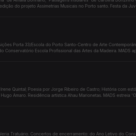
edição do projeto Assimetrias Musicais no Porto santo. Festa da Ju
Mostra Etnográfica 'Camacha de Ontem Madeira de Sempre.
o Conservatório Escola Profissional das Artes da Madeira. MADS a
de Eduardo Gaspar.
Irene Quintal; Poesia por Jorge Ribeiro de Castro; História com estó
Hugo Amaro. Residência artística Ahau Marionetas. MADS estreia 'O
leria Tratuário. Concertos de encerramento: do Ano Letivo do Cons