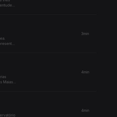
ventude
3min
presenta
4min
rias
s Maias'.
4min
ervatório