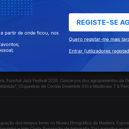
A D'Ajuda. Funchal Jazz Festival.
REGISTE-SE A
 partir de onde ficou, nos
 Lines' de Pedro Vale. Funchal Jazz Festival 2026. Concerto de
Quero registar-me mais tar
rio Escola das Artes da Madeira. Concerto de Encerramento do Pro
avoritos;
tural 4Litro apresenta 'O Que Tem Uma Mala?'
ssoal;
Entrar (utilizadores regista
ns. Funchal Jazz Festival 2026. Conceryos dos agrupamentos da O
Atlântida", Orquestras de Cordas Ensemble XXI e Madbrass 7 & Per
upação dos tempos livres no Museu Etnográfico da Madeira. Expos
 Bonzinho e Inês Costa. Exposição de fotografia 'Da Laurissilva ao 