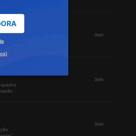
GORA
3min
de
jeto
dos)
3min
rquestra
cussão.
3min
ição
cosmos'