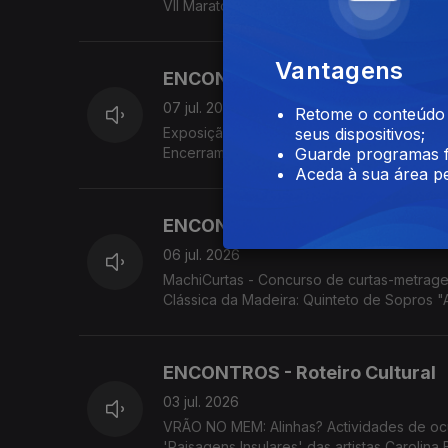
VII Maratona Fotográfica da Associação ARC
Vantagens
ENCONTROS - Roteiro Cultural
07 jul. 2026
Retome o conteúdo a
Exposição 'I Am That: Geometry, Color and
seus dispositivos;
Encerramento do Ano Letivo do Conservató
Guarde programas f
Assimetrias Musicais 2026. Associação Cul
Aceda à sua área pe
ENCONTROS - Roteiro Cultural
06 jul. 2026
MachiCurtas - Concurso de curtas-metrage
Clássica da Madeira: Quinteto de Sopros "
MADS apresenta 'Os Maias'.
ENCONTROS - Roteiro Cultural
03 jul. 2026
VRÃO NO MEM: Alinhas? Actividades de oc
'Paisagens Insulares' das artistas Carolina