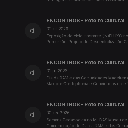
de Diogo Gualter. Festival Regional de Folc
ENCONTROS - Roteiro Cultural
02 jul. 2026
Exposição do ciclo itinerante (IN)FLUXO 
Percussão. Projeto de Descentralização C
'breezing SILENCE' de Yola Pinto e Marco 
ENCONTROS - Roteiro Cultural
01 jul. 2026
Dia da RAM e das Comunidades Madeirense
Max por Cordophonia e Convidados e de T
'breezing SILENCE' de Yola Pinto e Marco
ENCONTROS - Roteiro Cultural
30 jun. 2026
Semana Pedagógica no MUDAS.Museu de Ar
Comemoração do Dia da RAM e das Comuni