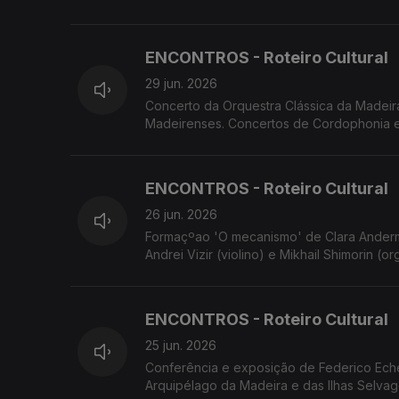
Festival Regional de Folclore - 24 Horas a
ENCONTROS - Roteiro Cultural
29 jun. 2026
Concerto da Orquestra Clássica da Madei
Madeirenses. Concertos de Cordophonia e 
'breezingSILENCE' de Yola Pinto e Marco S
ENCONTROS - Roteiro Cultural
26 jun. 2026
Formaçºao 'O mecanismo' de Clara Anderm
Andrei Vizir (violino) e Mikhail Shimorin 
Jazz e Si Que Brade em concertos. Concer
ENCONTROS - Roteiro Cultural
25 jun. 2026
Conferência e exposição de Federico Eche
Arquipélago da Madeira e das Ilhas Selvage