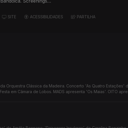
 Bandoica. Screenings
SITE
ACESSIBILIDADES
PARTILHA
a Orquestra Clássica da Madeira. Concerto 'As Quatro Estações' 
m Festa em Câmara de Lobos. MADS apresenta 'Os Maias'. OITO apre
e 'Primeira Pessoa do Plural' de Sandro Aguilar.
lha' de Amália Bonnano; 'Paisagens Insulares' de Carolina Bonzinho 