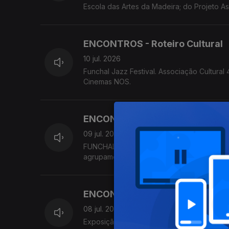
Escola das Artes da Madeira; do Projeto As
Madeira. MADS apresenta 'Os Maias'
ENCONTROS - Roteiro Cultural
10 jul. 2026
Funchal Jazz Festival. Associação Cultura
Cinemas NOS.
ENCONTROS - Roteiro Cultural
09 jul. 2026
FUNCHAL JAZZ Festival. Concerto do proj
agrupamento da OCM MadBrass 7 & Percus
Orquestra Clássica da Madeira. Fórum Madei
ENCONTROS - Roteiro Cultural
08 jul. 2026
Exposição coletiva 'INTRA Olhar Para Nós'