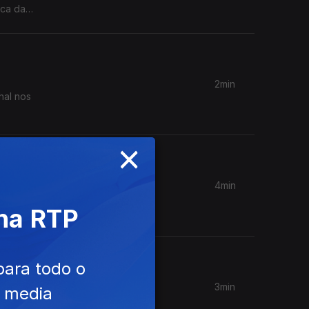
ica da
2min
hal nos
×
4min
 na RTP
a
para todo o
3min
e media
Gouveia.