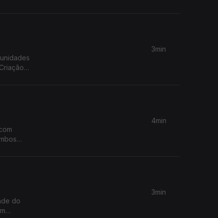
3min
munidades
Criação
4min
 com
Combos
s Funchal
3min
dade do
om