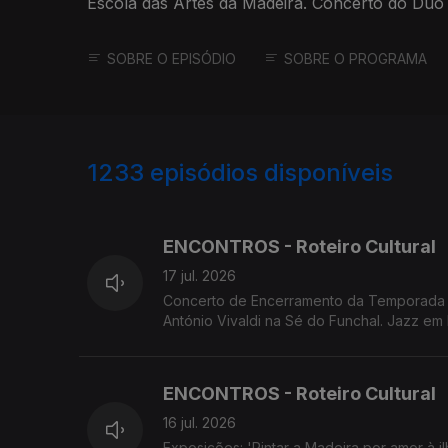
Escola das Artes da Madeira. Concerto do Duo
Funchal
SOBRE O EPISÓDIO
SOBRE O PROGRAMA
1233
episódios disponíveis
940189
936481
932673
ENCONTROS - Roteiro Cultural
17 jul. 2026
Concerto de Encerramento da Temporada d
António Vivaldi na Sé do Funchal. Jazz e
'Sangue a Ferver'. Screenings Funchal exib
ENCONTROS - Roteiro Cultural
16 jul. 2026
Exposições: 'Pintar a Madeira por amor à i