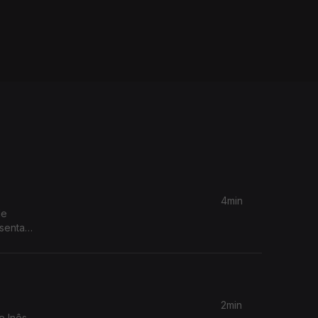
4min
de
senta
2min
e Inês