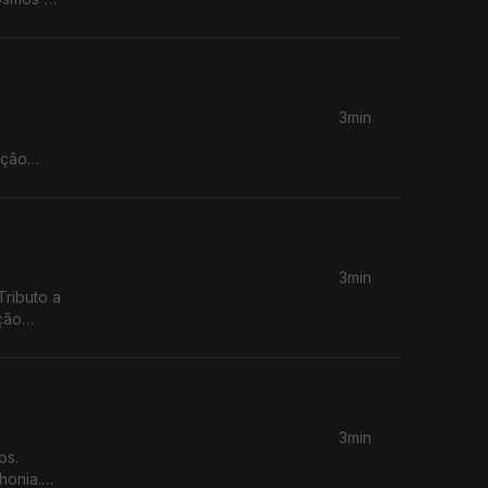
3min
ação
3min
ributo a
ção
3min
os.
honia.