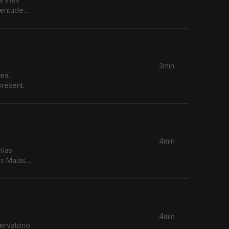
ventude
3min
presenta
4min
rias
s Maias'.
4min
ervatório