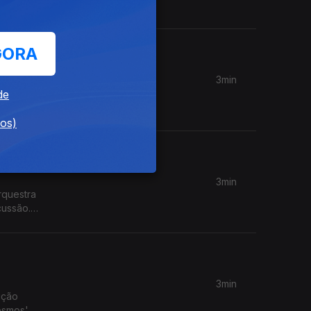
GORA
3min
de
jeto
dos)
3min
rquestra
cussão.
3min
ição
cosmos'