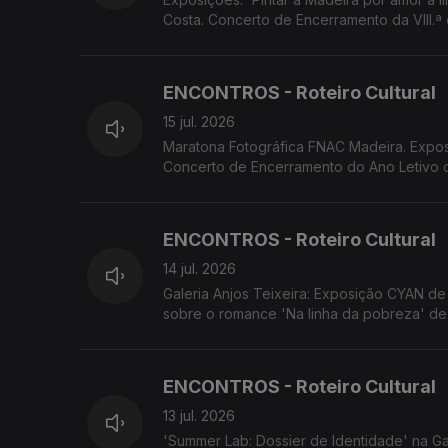
Costa. Concerto de Encerramento da VIII.ª 
em Câmara de Lobos. ADESCA organiza a 
ENCONTROS - Roteiro Cultural
15 jul. 2026
Maratona Fotográfica FNAC Madeira. Exposições Porta 33/Escola do Porto Santo-Centro de Arte Contemporânea.
Concerto de Encerramento do Ano Letivo d
'Os Maias' com encenação e dramaturgia 
ENCONTROS - Roteiro Cultural
14 jul. 2026
Galeria Anjos Teixeira: Exposição CYAN de 
sobre o romance 'Na linha da pobreza' de 
OITO apresenta 'Sangue a Ferver'
ENCONTROS - Roteiro Cultural
13 jul. 2026
'Summer Lab: Dossier de Identidade' na Ga