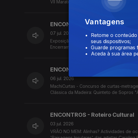
VII Maratona Fotográfica da Associação ARC
Vantagens
ENCONTROS - Roteiro Cultural
07 jul. 2026
Retome o conteúdo a
Exposição 'I Am That: Geometry, Color and
seus dispositivos;
Encerramento do Ano Letivo do Conservató
Guarde programas f
Assimetrias Musicais 2026. Associação Cul
Aceda à sua área pe
ENCONTROS - Roteiro Cultural
06 jul. 2026
MachiCurtas - Concurso de curtas-metrage
Clássica da Madeira: Quinteto de Sopros "
MADS apresenta 'Os Maias'.
ENCONTROS - Roteiro Cultural
03 jul. 2026
VRÃO NO MEM: Alinhas? Actividades de oc
'Paisagens Insulares' das artistas Carolina