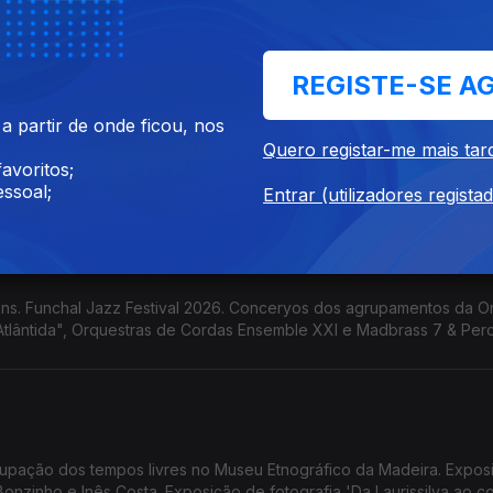
A D'Ajuda. Funchal Jazz Festival.
REGISTE-SE A
 partir de onde ficou, nos
 Lines' de Pedro Vale. Funchal Jazz Festival 2026. Concerto de
Quero registar-me mais tar
rio Escola das Artes da Madeira. Concerto de Encerramento do Pro
avoritos;
tural 4Litro apresenta 'O Que Tem Uma Mala?'
ssoal;
Entrar (utilizadores regista
ns. Funchal Jazz Festival 2026. Conceryos dos agrupamentos da O
Atlântida", Orquestras de Cordas Ensemble XXI e Madbrass 7 & Per
upação dos tempos livres no Museu Etnográfico da Madeira. Expos
 Bonzinho e Inês Costa. Exposição de fotografia 'Da Laurissilva ao 