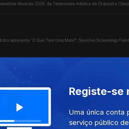
simetrias Musicais 2026. da Temporada Artística da Orquestra Cláss
l 4Litro apresenta 'O Que Tem Uma Mala?'. Sessões Screenings Func
ecto 'Fala-me de Música' com o Duo Bandonica. Concerto com o
Registe-se
são. Concerto de Encerramento da Temporada Artística 2025/26 d
ra em parceria com Fractal lança Open Call para artistas.
Uma única conta 
serviço público d
 no CCC do Porto Santo. Lançamento do livro '1566' de Horácio B. 