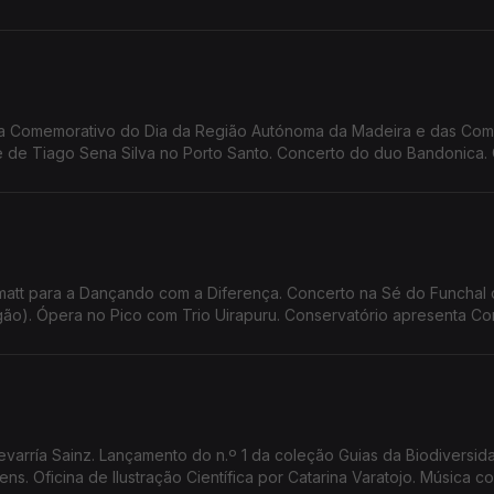
 Bailar. Summer Openning
ra Comemorativo do Dia da Região Autónoma da Madeira e das Co
de Tiago Sena Silva no Porto Santo. Concerto do duo Bandonica. 
antos. Oficina de Teatro da Calheta apresenta 'Sangue a Ferver'
att para a Dançando com a Diferença. Concerto na Sé do Funchal
(orgão). Ópera no Pico com Trio Uirapuru. Conservatório apresenta 
to EcoMusicalis Lauraceae. Espetáculo 'Terra de Fogo'. Screening
varría Sainz. Lançamento do n.º 1 da coleção Guias da Biodiversi
ns. Oficina de Ilustração Científica por Catarina Varatojo. Música c