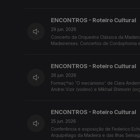
Festival Regional de Folclore - 24 Horas a
ENCONTROS - Roteiro Cultural
29 jun. 2026
Concerto da Orquestra Clássica da Madei
Madeirenses. Concertos de Cordophonia e 
'breezingSILENCE' de Yola Pinto e Marco S
ENCONTROS - Roteiro Cultural
26 jun. 2026
Formaçºao 'O mecanismo' de Clara Anderm
Andrei Vizir (violino) e Mikhail Shimorin 
Jazz e Si Que Brade em concertos. Concer
ENCONTROS - Roteiro Cultural
25 jun. 2026
Conferência e exposição de Federico Eche
Arquipélago da Madeira e das Ilhas Selvage