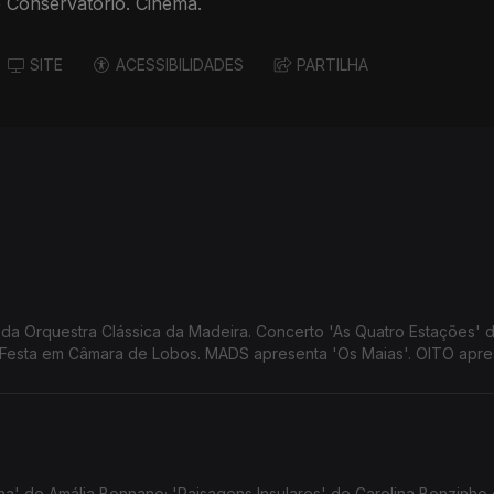
o Conservatório. Cinema.
SITE
ACESSIBILIDADES
PARTILHA
a Orquestra Clássica da Madeira. Concerto 'As Quatro Estações' 
m Festa em Câmara de Lobos. MADS apresenta 'Os Maias'. OITO apre
e 'Primeira Pessoa do Plural' de Sandro Aguilar.
lha' de Amália Bonnano; 'Paisagens Insulares' de Carolina Bonzinho 