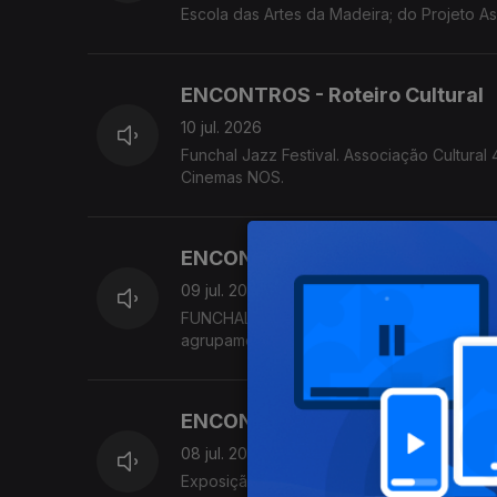
Escola das Artes da Madeira; do Projeto As
Madeira. MADS apresenta 'Os Maias'
ENCONTROS - Roteiro Cultural
10 jul. 2026
Funchal Jazz Festival. Associação Cultura
Cinemas NOS.
ENCONTROS - Roteiro Cultural
09 jul. 2026
FUNCHAL JAZZ Festival. Concerto do proj
agrupamento da OCM MadBrass 7 & Percus
Orquestra Clássica da Madeira. Fórum Madei
ENCONTROS - Roteiro Cultural
08 jul. 2026
Exposição coletiva 'INTRA Olhar Para Nós'