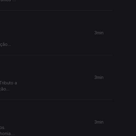
3min
ação
3min
ributo a
ção
3min
os.
honia.