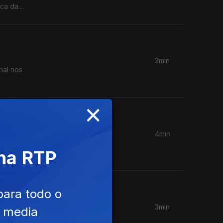
ica da
2min
hal nos
×
4min
 na RTP
a
para todo o
3min
e media
Gouveia.