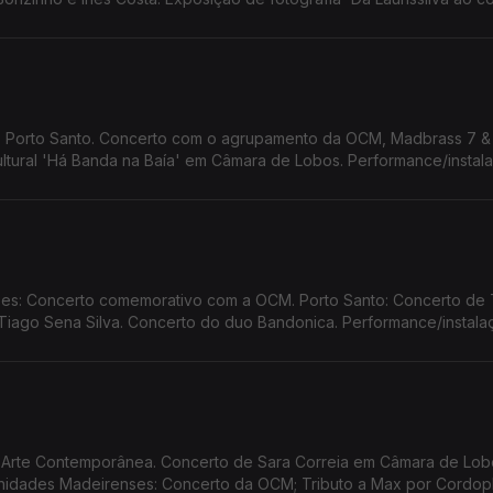
lore 24 Horas a Bailar. Screenings Funchal.
no Porto Santo. Concerto com o agrupamento da OCM, Madbrass 7 &
ultural 'Há Banda na Baía' em Câmara de Lobos. Performance/instal
Santos.
s: Concerto comemorativo com a OCM. Porto Santo: Concerto de T
iago Sena Silva. Concerto do duo Bandonica. Performance/instala
 Santos. Funchal Jazz 2026
te Contemporânea. Concerto de Sara Correia em Câmara de Lob
dades Madeirenses: Concerto da OCM; Tributo a Max por Cordop