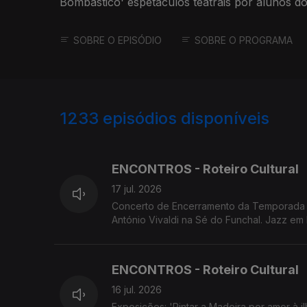
Bombástico' espetáculos teatrais por alunos d
SOBRE O EPISÓDIO
SOBRE O PROGRAMA
1233
episódios disponíveis
940189
936481
ENCONTROS - Roteiro Cultural
17 jul. 2026
Concerto de Encerramento da Temporada d
António Vivaldi na Sé do Funchal. Jazz e
'Sangue a Ferver'. Screenings Funchal exib
ENCONTROS - Roteiro Cultural
16 jul. 2026
Exposições: 'Pintar a Madeira por amor à i