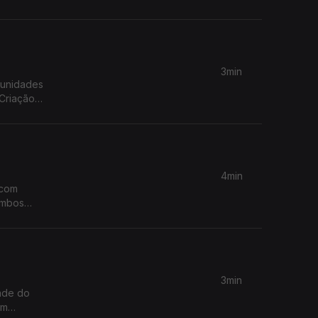
3min
munidades
Criação
4min
 com
Combos
s Funchal
3min
dade do
om