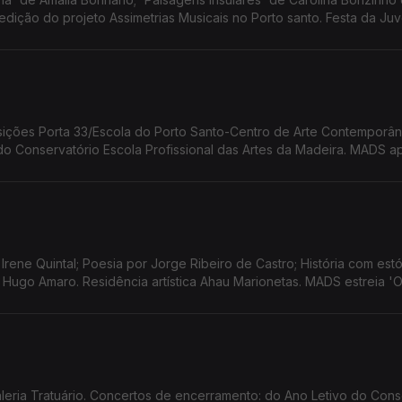
edição do projeto Assimetrias Musicais no Porto santo. Festa da Ju
Mostra Etnográfica 'Camacha de Ontem Madeira de Sempre.
o Conservatório Escola Profissional das Artes da Madeira. MADS a
de Eduardo Gaspar.
Irene Quintal; Poesia por Jorge Ribeiro de Castro; História com estó
Hugo Amaro. Residência artística Ahau Marionetas. MADS estreia 'O
leria Tratuário. Concertos de encerramento: do Ano Letivo do Cons