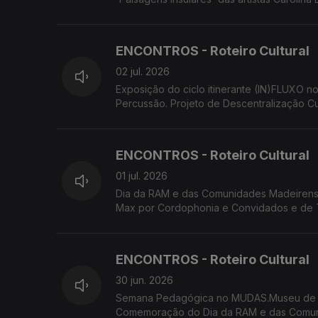
de Diogo Gualter. Festival Regional de Folc
ENCONTROS - Roteiro Cultural
02 jul. 2026
Exposição do ciclo itinerante (IN)FLUXO 
Percussão. Projeto de Descentralização C
'breezing SILENCE' de Yola Pinto e Marco 
ENCONTROS - Roteiro Cultural
01 jul. 2026
Dia da RAM e das Comunidades Madeirense
Max por Cordophonia e Convidados e de T
'breezing SILENCE' de Yola Pinto e Marco
ENCONTROS - Roteiro Cultural
30 jun. 2026
Semana Pedagógica no MUDAS.Museu de Ar
Comemoração do Dia da RAM e das Comuni