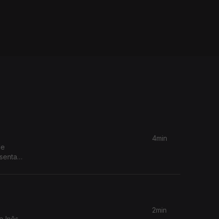
4min
de
senta
2min
e Inês