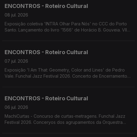
Madeira. Fórum Madeira em parceria com Fractal lança Open
ENCONTROS - Roteiro Cultural
Call para artistas.
08 jul. 2026
Exposição coletiva 'INTRA Olhar Para Nós' no CCC do Porto
Santo. Lançamento do livro '1566' de Horácio B. Gouveia. VII
Maratona Fotográfica da Associação ARCA D'Ajuda. Funchal
Jazz Festival.
ENCONTROS - Roteiro Cultural
07 jul. 2026
Exposição 'I Am That: Geometry, Color and Lines' de Pedro
Vale. Funchal Jazz Festival 2026. Concerto de Encerramento
do Ano Letivo do Conservatório Escola das Artes da Madeira.
Concerto de Encerramento do Projeto Assimetrias Musicais
2026. Associação Cultural 4Litro apresenta 'O Que Tem Uma
ENCONTROS - Roteiro Cultural
Mala?'
06 jul. 2026
MachiCurtas - Concurso de curtas-metragens. Funchal Jazz
Festival 2026. Conceryos dos agrupamentos da Orquestra
Clássica da Madeira: Quinteto de Sopros "Atlântida",
Orquestras de Cordas Ensemble XXI e Madbrass 7 &