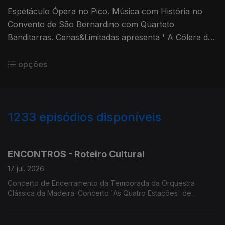
Espetáculo Ópera no Pico. Música com História no
Convento de São Bernardino com Quarteto
Banditarras. Cenas&Limitadas apresenta ' A Cólera de
Shakespeare'. Screenings Funchal apresenta
'Cherchez la Femme'. Apresentação do livro 'Peixes
opções
do Arquipélago da Madeira de Manuel José Biscoito e
Helena Paula Encarnação.
1233
episódios disponíveis
940189
936481
932673
928790
924651
920880
917245
913189
ENCONTROS - Roteiro Cultural
17 jul. 2026
Concerto de Encerramento da Temporada da Orquestra
Clássica da Madeira. Concerto 'As Quatro Estações' de
António Vivaldi na Sé do Funchal. Jazz em Festa em Câmara
de Lobos. MADS apresenta 'Os Maias'. OITO apresenta
'Sangue a Ferver'. Screenings Funchal exibe 'Primeira Pessoa