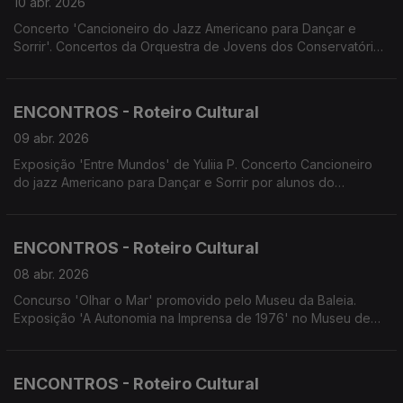
10 abr. 2026
Concerto 'Cancioneiro do Jazz Americano para Dançar e
Sorrir'. Concertos da Orquestra de Jovens dos Conservatórios
Oficiais de Música. Concerto do Orfeão Madeirense 'Fado
com Todos'. Encontro com o Cinema. Screenings Funchal.
ENCONTROS - Roteiro Cultural
09 abr. 2026
Exposição 'Entre Mundos' de Yuliia P. Concerto Cancioneiro
do jazz Americano para Dançar e Sorrir por alunos do
Conservatório. Concertos da OJ.COM. Teatro do Avesso
apresenta 'Um espetáculo nunca antes visto'. Associação
Palco Vazio apresenta 'A Metamorfose'
ENCONTROS - Roteiro Cultural
08 abr. 2026
Concurso 'Olhar o Mar' promovido pelo Museu da Baleia.
Exposição 'A Autonomia na Imprensa de 1976' no Museu de
Imprensa. Concertos da Orquestra de Bandolins da Madeira.
Concerto 'Pereiros em Flor' na Casa do Povo de S. Roque do
Faial. Concerto do Duo Bandonica. Concerto da Tuna Amadis.
ENCONTROS - Roteiro Cultural