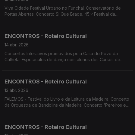
Viva Cidade Festival Urbano no Funchal. Conservatório de
Portas Abertas. Concerto Si Que Brade. 45.º Festival da
Canção Infantil da Madeira. Concerto da Orquestra Clássica da
Madeira dirigido pelo Maestro Setgey Smbatyan e com a
violinista Leticia Moreno.
ENCONTROS - Roteiro Cultural
14 abr. 2026
Concertos Interativos promovidos pela Casa do Povo da
Calheta. Espetáculos de dança com alunos dos Cursos de
Dança do Conservatório. Espetáculos de Teatro: Clube de
Teatro da Escola Prof. Dr. Francisco Freitas Branco; Teatro dos
Emplastros; Teatro Feiticeiro do Norte.
ENCONTROS - Roteiro Cultural
13 abr. 2026
FALEMOS - Festival do Livro e da Leitura da Madeira. Concerto
da Orquestra de Bandolins da Madeira. Concerto 'Pereiros em
Flor' Concerto Bandonica. Encontro Regional de Bandas
Filarmónicas. Festival da Canção Infantil da Madeira.
ENCONTROS - Roteiro Cultural