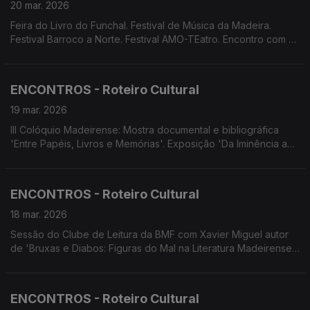
20 mar. 2026
Feira do Livro do Funchal. Festival de Música da Madeira.
Festival Barroco a Norte. Festival AMO-TEatro. Encontro com o
Cinema. Screenings Funchal.
ENCONTROS - Roteiro Cultural
19 mar. 2026
III Colóquio Madeirense: Mostra documental e bibliográfica
'Entre Papéis, Livros e Memórias'. Exposição 'Da Iminência ao
Ser' de Tatiana Teixeira. À conversa com... Manuel Neto sobre
'O Jardim da Serra, lendas e Intervenção Humana na
Paisagem'. Concerto de Primavera (LPCC-NRM, CEPAM e
ENCONTROS - Roteiro Cultural
Banda Militar da Madeira).
18 mar. 2026
Sessão do Clube de Leitura da BMF com Xavier Miguel autor
de 'Bruxas e Diabos: Figuras do Mal na Literatura Madeirense
(séculos XX e XXI)'. 52.ª edição da Feira do Livro do Funchal.
TEC organiza o Festival AMO-TEatro
ENCONTROS - Roteiro Cultural