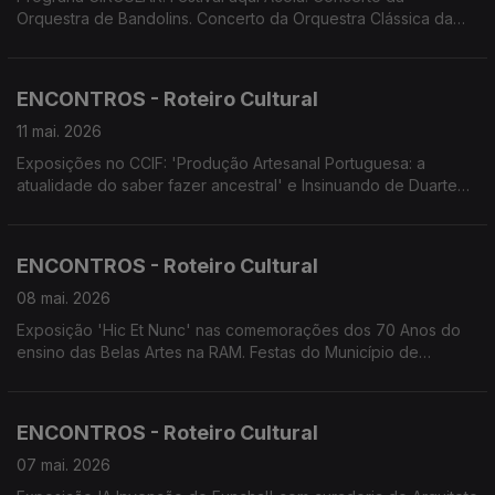
Orquestra de Bandolins. Concerto da Orquestra Clássica da
Madeira com o Trompista Stefan Dohr. Concerto Comentado
pela Orquestra Sinfónica do Conservatório. Documentário 'Luz
ao Fundo do Túnel'
ENCONTROS - Roteiro Cultural
11 mai. 2026
Exposições no CCIF: 'Produção Artesanal Portuguesa: a
atualidade do saber fazer ancestral' e Insinuando de Duarte
Marques. VI Festival Regional de Dança Escolar.Concerto
Cantigas pr' Ascensão' . Concerto das Festas do Município de
Machico. Colóquio do Mercado Quinhentista.
ENCONTROS - Roteiro Cultural
08 mai. 2026
Exposição 'Hic Et Nunc' nas comemorações dos 70 Anos do
ensino das Belas Artes na RAM. Festas do Município de
Machico. Concertos da Flor. Encontro com o Cinema.
Screenings Funchal
ENCONTROS - Roteiro Cultural
07 mai. 2026