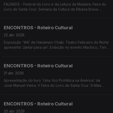
FALEMOS - Festival do Livro e da Leitura da Madeira. Feira do
Livro de Santa Cruz. Semana da Cultura da Ribeira Brava.
Espetáculo 'Lar Doce Lar'. Espetáculo 20 Anos 4Litro.
ENCONTROS - Roteiro Cultural
22 abr. 2026
Exposição 'WA' de Hanamaro Chaki. Teatro Feiticeiro do Norte
apresenta 'Jantar para um'. Exibição no evento Machico, Terra
de Abril de 'Colonia e Vilões' de Leonel Brito. Exibição de 'As
Aves' de Pedro Magano na Feira do Livro de Santa Cruz.
ENCONTROS - Roteiro Cultural
21 abr. 2026
Apresentação do livro 'Uma Voz Profética na América' de
José Manuel Vieira. V Feira do Livro de Santa Cruz 'A Mais
Bela Invenção do Mundo'. Concerto da Orquestra de
Bandolins da Madeira. DSEA/DRE apresentam espetáculo
'Jardim em Festa, A Chave das Estações'. Concerto D'Repente
ENCONTROS - Roteiro Cultural
20 abr. 2026