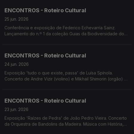
com Trio Uirapuru. Conservatório apresenta Combos Jazz e Si
Que Brade em concertos. Concerto EcoMusicalis Lauraceae.
ENCONTROS - Roteiro Cultural
Espetáculo 'Terra de Fogo'. Screenings Funchal
25 jun. 2026
Conferência e exposição de Federico Echevarría Sainz.
Lançamento do n.º 1 da coleção Guias da Biodiversidade do
Arquipélago da Madeira e das Ilhas Selvagens. Oficina de
Ilustração Científica por Catarina Varatojo. Música com História
no Convento de S. Bernardino. Fado à Capela com Fado das
ENCONTROS - Roteiro Cultural
Quinas. Avesso apresenta 'Bom Filho a Casa Torna'
24 jun. 2026
Exposição 'tudo o que existe, passa' de Luísa Spínola.
Concerto de Andre Vizir (violino) e Mikhail Shimorin (orgão) na
Sé do Funchal. Concertos: Combos Jazz e Si Que Brade
(Conservatório); D'Repente; EcoMusicalis Lauraceae com
Beatriz Rodrigues e Rui César. Espetáculo 'Terra de Fogo' de
ENCONTROS - Roteiro Cultural
André Amálio e Tereza Havlícková.
23 jun. 2026
Exposição 'Raízes de Pedra' de João Pedro Vieira. Concerto
da Orquestra de Bandolins da Madeira. Música com História,
concerto e visita guiada ao Convento de S. Bernardino. Ópera