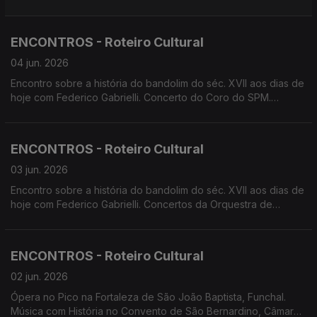
apresenta ' A Cólera de Shakespeare'. Screenings Funchal
apresenta 'Cherchez la Femme'. Apresentação do livro
'Peixes do Arquipélago da Madeira de Manuel José Biscoito e
ENCONTROS - Roteiro Cultural
Helena Paula Encarnação.
04 jun. 2026
Encontro sobre a história do bandolim do séc. XVII aos dias de
hoje com Federico Gabrielli. Concerto do Coro do SPM.
Concerto Música e Magia pela banda Municipal do Funchal.
Concerto da Orquestra de Sopros do Conservatório. Teatro:
pelo 4Litro; por Cenas&Limitadas. Cinema ao Ar Livre no Ilhéu,
ENCONTROS - Roteiro Cultural
Câmara de Lobos.
03 jun. 2026
Encontro sobre a história do bandolim do séc. XVII aos dias de
hoje com Federico Gabrielli. Concertos da Orquestra de
Bandolins da Madeira. Concerto do Coro do SPM. Concerto
Música e Magia pela banda Municipal do Funchal. Concerto da
Orquestra de Sopros do Conservatório. Cinema ao Ar Livre no
ENCONTROS - Roteiro Cultural
Ilhéu, Câmara de Lobos.
02 jun. 2026
Ópera no Pico na Fortaleza de São João Baptista, Funchal.
Música com História no Convento de São Bernardino, Câmara