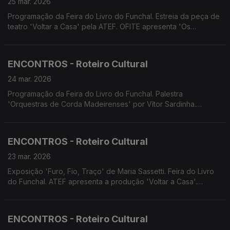
25 mar. 2026
Programação da Feira do Livro do Funchal. Estreia da peça de
teatro 'Voltar a Casa' pela ATEF. OFITE apresenta 'Os
Miseráveis'. Concerto do Festival Barroco a Norte com Funchal
Boroque Ensemble e Ricardo Brito.
ENCONTROS - Roteiro Cultural
24 mar. 2026
Programação da Feira do Livro do Funchal. Palestra
'Orquestras de Corda Madeirenses' por Vítor Sardinha.
Concerto da Orquestra de Bandolins da Madeira. Últimos
concertos do Festival de Música da Madeira. Espetáculo 'O
estranho caso do cão morto' por alunos do Conservatório
ENCONTROS - Roteiro Cultural
23 mar. 2026
Exposição 'Furo, Fio, Traço' de Maria Sassetti. Feira do Livro
do Funchal. ATEF apresenta a produção 'Voltar a Casa'.
Concerto pedagógico 'A Cor do Som' com a Orquestra DSEA.
Concerto da Orquestra de Saxofones do Conservatório.
ENCONTROS - Roteiro Cultural