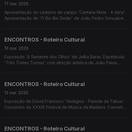
17 mar. 2026
Apresentação do caderno de campo 'Cantaria Mole - A obra'.
Apresentação de 'O Bis-Bis Simão' de João Pedro Gonçalves.
Concerto da Orquestra de Bandolins da Madeira. Festival de
Música da Madeira. Concerto 'Ao Sabor da Música Sacra'.
Teatro 'A Enferma e o Ladrão'
ENCONTROS - Roteiro Cultural
16 mar. 2026
Exposição 'A Semente dos Olhos' de Jelka Baras. Espetáculo
'Três Tristes Turmas' com direção artística de João Paiva.
Concerto de Primavera uma parceria LPCC-NRM, CEPAM e
Banda Mlitar da Madeira. Concerto do Coro infantil do CEPAM.
Concerto dos 176.º aniversário da Banda Municipal do
ENCONTROS - Roteiro Cultural
Funchal.
13 mar. 2026
Exposição de David Francisco 'Vestígios - Parede da Tabua'.
Concertos do XXXIX Festival de Música da Madeira. Concerto
do Festival Barroco a Norte com Musurgia Ensemble. Encontro
com o Cinema. Screenings Funchal.
ENCONTROS - Roteiro Cultural