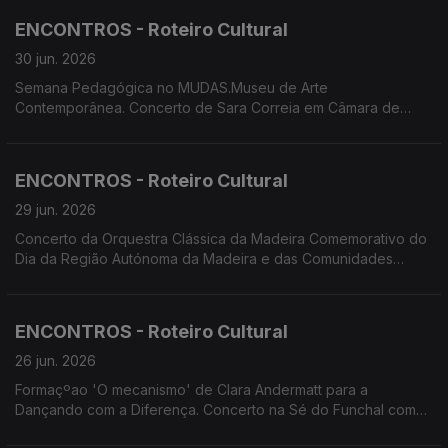
'breezing SILENCE' de Yola Pinto e Marco Santos. Funchal
ENCONTROS - Roteiro Cultural
Jazz 2026
30 jun. 2026
Semana Pedagógica no MUDAS.Museu de Arte
Contemporânea. Concerto de Sara Correia em Câmara de
Lobos. Comemoração do Dia da RAM e das Comunidades
Madeirenses: Concerto da OCM; Tributo a Max por
Cordophonia. Festival Regional de Folclore - 24 Horas a Bailar.
ENCONTROS - Roteiro Cultural
Summer Openning
29 jun. 2026
Concerto da Orquestra Clássica da Madeira Comemorativo do
Dia da Região Autónoma da Madeira e das Comunidades
Madeirenses. Concertos de Cordophonia e de Tiago Sena
Silva no Porto Santo. Concerto do duo Bandonica. Criação
'breezingSILENCE' de Yola Pinto e Marco Santos. Oficina de
ENCONTROS - Roteiro Cultural
Teatro da Calheta apresenta 'Sangue a Ferver'
26 jun. 2026
Formaçºao 'O mecanismo' de Clara Andermatt para a
Dançando com a Diferença. Concerto na Sé do Funchal com
Andrei Vizir (violino) e Mikhail Shimorin (orgão). Ópera no Pico