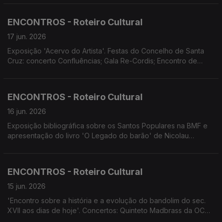
Concertos promovidos pelo Conservatório Escola das Artes da
Madeira. Concerto do Coro da Universidade da Madeira.
ENCONTROS - Roteiro Cultural
Espectáculo comemorativo do 20.º aniversário da Escola de
Dança do Funchal
17 jun. 2026
Exposição 'Acervo do Artista'. Festas do Concelho de Santa
Cruz: concerto Confluências; Gala Re-Cordis; Encontro de
Repentismo; concerto da Orquestra Clássica da Madeira.
Conservatório apresenta: Concerto Flauta de Bisel; teatro 'Azul
Longe nas Colinas'. Universidade Sénior de Machico
ENCONTROS - Roteiro Cultural
apresenta 'Verdades à Boca Pequena' e 4Litro 'O que tem a
mala?'
16 jun. 2026
Exposição bibliográfica sobre os Santos Populares na BMF e
apresentação do livro 'O Legado do barão' de Nicolau
Gouveia. Espetáculos 'Ópera no Pico'. Música com História no
Convento de São Bernardino. Concertos no Museu de Arte
Sacra com Ninfas do Atlântico. 20º aniversário da Escola de
ENCONTROS - Roteiro Cultural
Dança do Funchal.
15 jun. 2026
'Encontro sobre a história e a evolução do bandolim do sec.
XVII aos dias de hoje'. Concertos: Quinteto Madbrass da OCM;
Concerto do 2.º Festival de Artes Eurico Martins; Eleutherius