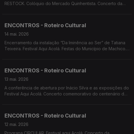
RESTOCK. Colóquio do Mercado Quinhentista. Concerto da
Orquestra Clássica da Madeira com o Trompista Stefan Dohr e
direção do maestro Martin André. Cinema documental no
Festival Aqui Acolá. Screenings Funchal: Ciclo Documental e
ENCONTROS - Roteiro Cultural
extensão do MOTELX,
14 mai. 2026
Encerramento da instalação “Da Iminência ao Ser” de Tatiana
Teixeira. Festival Aqui Acolá. Festas do Município de Machico.
Concerto Comentado da Orquestra Sinfónica do
Conservatório. Espetáculo de Teatro dos alunos do Curso
Profissional de Artes do Espetáculo (Interpretação) do
ENCONTROS - Roteiro Cultural
Conservatório.
13 mai. 2026
A conferência de abertura por Inácio Silva e as exposições do
Festival Aqui Acolá. Concerto comemorativo do centenário de
Maria Ascensão. Documentário 'O Espaço Entre Nós', projeto
InFinito.
ENCONTROS - Roteiro Cultural
12 mai. 2026
Prograna CIRCULAR. Festival aqui Acolá. Concerto da