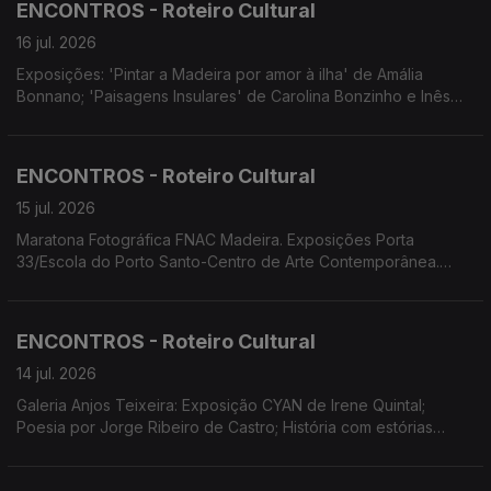
ENCONTROS - Roteiro Cultural
do Plural' de Sandro Aguilar.
16 jul. 2026
Exposições: 'Pintar a Madeira por amor à ilha' de Amália
Bonnano; 'Paisagens Insulares' de Carolina Bonzinho e Inês
Costa. Concerto de Encerramento da VIII.ª edição do projeto
Assimetrias Musicais no Porto santo. Festa da Juventude em
Câmara de Lobos. ADESCA organiza a Mostra Etnográfica
ENCONTROS - Roteiro Cultural
'Camacha de Ontem Madeira de Sempre.
15 jul. 2026
Maratona Fotográfica FNAC Madeira. Exposições Porta
33/Escola do Porto Santo-Centro de Arte Contemporânea.
Concerto de Encerramento do Ano Letivo do Conservatório
Escola Profissional das Artes da Madeira. MADS apresenta 'Os
Maias' com encenação e dramaturgia de Eduardo Gaspar.
ENCONTROS - Roteiro Cultural
14 jul. 2026
Galeria Anjos Teixeira: Exposição CYAN de Irene Quintal;
Poesia por Jorge Ribeiro de Castro; História com estórias
sobre o romance 'Na linha da pobreza' de Hugo Amaro.
Residência artística Ahau Marionetas. MADS estreia 'Os Maias'.