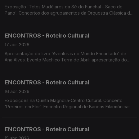
Exposição 'Tetos Mudéjares da Sé do Funchal - Saco de
Pano'. Concertos dos agrupamentos da Orquestra Clássica da
Madeira. Teatro Feiticeiro do Norte apresenta 'Jantar para um'.
Alunos do Conservatório apresentam 'Não há ladrão que
venha por bem'
ENCONTROS - Roteiro Cultural
17 abr. 2026
Apresentação do livro 'Aventuras no Mundo Encantado' de
Ana Alves. Evento Machico Terra de Abril: apresentação do
livro 'Por Dentro do Chega' de Miguel Carvalho; exposição
'Prosseguir Abril...'. Concerto da Orquestra Clássica. Teatro.
Cinema
ENCONTROS - Roteiro Cultural
16 abr. 2026
Exposições na Quinta Magnólia-Centro Cultural. Concerto
'Pereiros em Flor'. Encontro Regional de Bandas Filarmónicas
da RAM. Ciclo de Concertos do Conservatório. Espetáculo de
dança contemporânea 'Avalanche'. espetáculo de teatro 'A
Barbearia'
ENCONTROS - Roteiro Cultural
15 abr. 2026