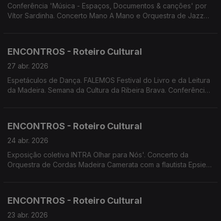
Conferência 'Música - Espaços, Documentos & canções' por
Vítor Sardinha. Concerto Mano A Mano e Orquestra de Jazz
do Funchal. Concerto Tributo a Luís Jardim. 'O Casting
Shakespeariano' por Cenas&Limitadas. 'A Metamorfose' por
Palco Vazio. 'Lá, onde nos...' por Oficina de Teatro Corpus.
ENCONTROS - Roteiro Cultural
27 abr. 2026
Espetáculos de Dança. FALEMOS Festival do Livro e da Leitura
da Madeira. Semana da Cultura da Ribeira Brava. Conferência
por Vítor Sardinha 'Música - Espaços, Documentos e Canções'
ENCONTROS - Roteiro Cultural
24 abr. 2026
Exposição coletiva INTRA Olhar para Nós'. Concerto da
Orquestra de Cordas Madeira Camerata com a flautista Epsie
Thompson. Concerto D'Repente. Concerto Tuna Amadis da
Casa do Povo de Gaula. Cinema.
ENCONTROS - Roteiro Cultural
23 abr. 2026