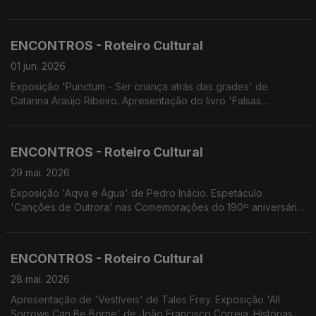
de Lobos. Ponte Cultural Porto Santo com Combo Jazz do
Conservatório. 4Litro apresenta 'O que tem uma mala?'
ENCONTROS - Roteiro Cultural
01 jun. 2026
Exposição 'Punctum - Ser criança atrás das grades' de
Catarina Araújo Ribeiro. Apresentação do livro 'Falsas
esperanças' de Ana de Castro. Concertos: da Orquestra de
Bandolins da Madeira; da Orquestra de Cordas 'Madeira
Camerata'. Cenas&Limitadas apresenta 'A Cólera de
ENCONTROS - Roteiro Cultural
Shakespeare'
29 mai. 2026
Exposição 'Aqva e Água' de Pedro Inácio. Espetáculo
'Canções de Outrora' nas Comemorações do 190º aniversário
da ZMM. 'Festival Bombástico' espetáculos teatrais por alunos
do Conservatório. Cinema.
ENCONTROS - Roteiro Cultural
28 mai. 2026
Apresentação de 'Vestíveis' de Tales Frey. Exposição 'All
Sorrows Can Be Borne' de João Francisco Correia. Histórias