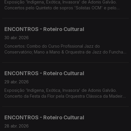
Exposição 'Indígena, Exótica, Invasora' de Adonis Galvão.
Concertos pelo Quinteto de sopros 'Solistas OCM' e pelo
Quarteto de Cordas 'Atlântico'. Concerto Mandoisland com
Norberto G. Cruz e Slobodan Sarcevic. XII EncanTunas.
ENCONTROS - Roteiro Cultural
30 abr. 2026
Concertos: Combo do Curso Profissional Jazz do
Conservatório; Mano a Mano & Orquestra de Jazz do Funchal;
Homenagem a Luís Jardim. Festa da Flor no Funchal. Santa
Cruz em Flor. Fado à Capela nas Festas do Município de
Machico. Concerto do Grupo Eleutherius Chorus e Teatro
ENCONTROS - Roteiro Cultural
Infantil da OFITE. Screenings Funchal.
29 abr. 2026
Exposição 'Indígena, Exótica, Invasora' de Adonis Galvão.
Concerto da Festa da Flor pela Orquestra Clássica da Madeira.
Espetáculo de Elisa e Tiago Nogueira. Oficina de Teatro
Corpus apresenta 'Lá, onde nos...' Espetáculo 'Trovas
Intemporais' com FATUM e Tuna Universitária da Madeira.
ENCONTROS - Roteiro Cultural
28 abr. 2026