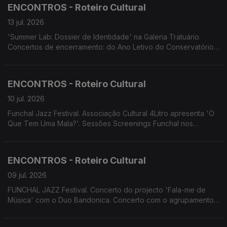
OITO apresenta 'Sangue a Ferver'
ENCONTROS - Roteiro Cultural
13 jul. 2026
'Summer Lab: Dossier de Identidade' na Galeria Tratuário.
Concertos de encerramento: do Ano Letivo do Conservatório
Escola das Artes da Madeira; do Projeto Assimetrias Musicais
2026. da Temporada Artística da Orquestra Clássica da
Madeira. MADS apresenta 'Os Maias'
ENCONTROS - Roteiro Cultural
10 jul. 2026
Funchal Jazz Festival. Associação Cultural 4Litro apresenta 'O
Que Tem Uma Mala?'. Sessões Screenings Funchal nos
Cinemas NOS.
ENCONTROS - Roteiro Cultural
09 jul. 2026
FUNCHAL JAZZ Festival. Concerto do projecto 'Fala-me de
Música' com o Duo Bandonica. Concerto com o agrupamento
da OCM MadBrass 7 & Percussão. Concerto de Encerramento
da Temporada Artística 2025/26 da Orquestra Clássica da