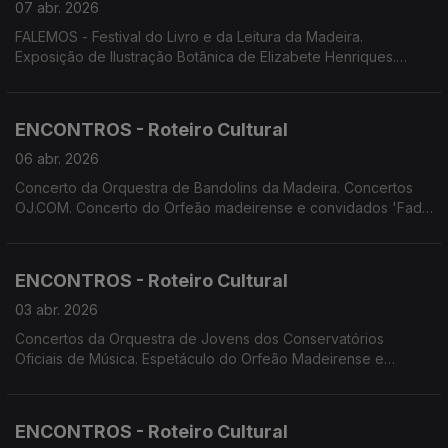
07 abr. 2026
FALEMOS - Festival do Livro e da Leitura da Madeira.
Exposição de Ilustração Botãnica de Elizabete Henriques.
Concerto da Orquestra Clássica da Madeira com a solista
Leticia Moreno e o maestro Sergey Smbatyan. Teatro Feiticeiro
do Norte apresenta 'Jantar para Um'. Teatro dos Emplastros
ENCONTROS - Roteiro Cultural
apresenta 'Casal Trompica'
06 abr. 2026
Concerto da Orquestra de Bandolins da Madeira. Concertos
OJ.COM. Concerto do Orfeão madeirense e convidados 'Fado
com Todos'. Teatro do Avesso apresenta 'Um espetáculo
nunca antes visto'. Associação Palco Vazio apresenta 'A
Metamorfose'
ENCONTROS - Roteiro Cultural
03 abr. 2026
Concertos da Orquestra de Jovens dos Conservatórios
Oficiais de Música. Espetáculo do Orfeão Madeirense e
convidados 'Fado com Todos'. Teatro do Avesso apresenta
'Um espetáculo nunca antes visto'. Associação palco Vazio
apresenta 'A Metamorfose'
ENCONTROS - Roteiro Cultural