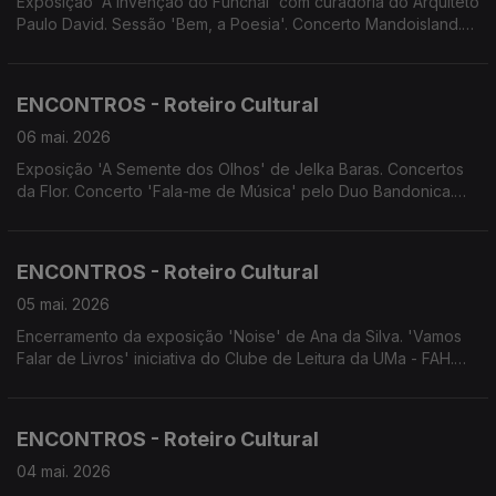
Exposição 'A Invenção do Funchal' com curadoria do Arquiteto
Paulo David. Sessão 'Bem, a Poesia'. Concerto Mandoisland.
Concerto do Quarteto de Cordas 'AtLãntico'. Concerto dos
Laureados do Concurso Nacional de Música Luiz Peter Clode.
XII EncanTunas.
ENCONTROS - Roteiro Cultural
06 mai. 2026
Exposição 'A Semente dos Olhos' de Jelka Baras. Concertos
da Flor. Concerto 'Fala-me de Música' pelo Duo Bandonica.
Concerto da Tuna de Bandolins do Conservatório. Festival da
Canção Infantil da Madeira. Concerto da Orquestra de
Bandolins da C.P. da Camacha.
ENCONTROS - Roteiro Cultural
05 mai. 2026
Encerramento da exposição 'Noise' de Ana da Silva. 'Vamos
Falar de Livros' iniciativa do Clube de Leitura da UMa - FAH.
Concerto da Orquestra de Bandolins da Madeira. Concerto
dos Laureados do Concurso Nacional de Música Luiz Peter
Clode. Festas do Município de Machico.
ENCONTROS - Roteiro Cultural
04 mai. 2026