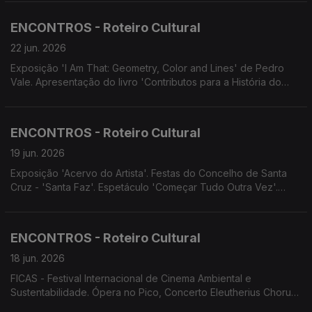
no Pico: Trio Uirapuro - Canção em Viagem. Teatro do
AVESSO apresenta 'Bom filho a casa torna'.
ENCONTROS - Roteiro Cultural
22 jun. 2026
Exposição 'I Am That: Geometry, Color and Lines' de Pedro
Vale. Apresentação do livro 'Contributos para a História do
Urbanismo no Funchal' de Danilo Matos. Conferência 'O
Orquestrofone' proferida por Vítor Sardinha. Concerto de
celebração dos 10 Anos D'Repente.
ENCONTROS - Roteiro Cultural
19 jun. 2026
Exposição 'Acervo do Artista'. Festas do Concelho de Santa
Cruz - 'Santa Faz'. Espetáculo 'Começar Tudo Outra Vez'.
Screenings Funchal.
ENCONTROS - Roteiro Cultural
18 jun. 2026
FICAS - Festival Internacional de Cinema Ambiental e
Sustentabilidade. Ópera no Pico, Concerto Eleutherius Chorus.
Concerto e visita guiada ao Convento de São Bernardino.