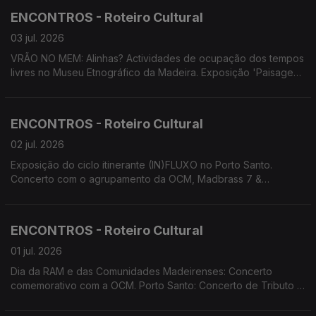
Percussão. MADS apresenta 'Os Maias'.
ENCONTROS - Roteiro Cultural
03 jul. 2026
VRÃO NO MEM: Alinhas? Actividades de ocupação dos tempos
livres no Museu Etnográfico da Madeira. Exposição 'Paisagens
Insulares' das artistas Carolina Bonzinho e Inês Costa.
Exposição de fotografia 'Da Laurissilva ao cosmos' de Diogo
Gualter. Festival Regional de Folclore 24 Horas a Bailar.
ENCONTROS - Roteiro Cultural
Screenings Funchal.
02 jul. 2026
Exposição do ciclo itinerante (IN)FLUXO no Porto Santo.
Concerto com o agrupamento da OCM, Madbrass 7 &
Percussão. Projeto de Descentralização Cultural 'Há Banda na
Baía' em Câmara de Lobos. Performance/instalação 'breezing
SILENCE' de Yola Pinto e Marco Santos.
ENCONTROS - Roteiro Cultural
01 jul. 2026
Dia da RAM e das Comunidades Madeirenses: Concerto
comemorativo com a OCM. Porto Santo: Concerto de Tributo a
Max por Cordophonia e Convidados e de Tiago Sena Silva.
Concerto do duo Bandonica. Performance/instalação