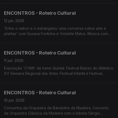
Chorus. Conservatório apresenta os espetáculos 'Zeca e o 5.º
Império' e 'Azul longe nas colinas'. Espetáculo 'Começar tudo
ENCONTROS - Roteiro Cultural
outra vez'
12 jun. 2026
'Entre o nativo e o estrangeiro: uma conversa sobre arte e
plantas' com Susana Fontinha e Violante Matos. Música com
História no Convento de S. Bernardino, Câmara de Lobos.
Concerto da OCM com o tubista Sérgio Carolino. Concerto de
Gala de Abertura das Festas de S. João, Calheta. Gala de
ENCONTROS - Roteiro Cultural
Ópera 'Amores Impossíveis'. ADVESSOS apresentam 'Duas
Casas. Um Só Coração'. Screenings Funchal.
11 jun. 2026
Exposição 'CYAN' de Irene Quintal. Festival Raízes do Atlântico.
XV Semana Regional das Artes: Festival Infantil e Festival
Juvenil ' Vozes da Nossa Escola'. II Encontro de Bandas
Filarmónicas Juvenis. Cenas&Limitadas apresenta A Cólera de
Shakespeare'. Conservatório apresenta 'O Melhor dos
ENCONTROS - Roteiro Cultural
Mundos Possíveis'
10 jun. 2026
Concertos da Orquestra de Bandolins da Madeira. Concerto
da Orquestra Clássica da Madeira com o tubista Sérgio