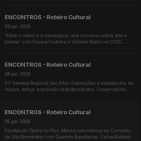
Carolino. Conservatório apresenta 'O Melhor dos Mundos
Possíveis'. Cenas&Limitadas apresenta 'A cólera de
Shakespeare'
ENCONTROS - Roteiro Cultural
09 jun. 2026
'Entre o nativo e o estrangeiro: uma conversa sobre arte e
plantas' com Susana Fontinha e Violante Matos na CCSC.
Festival Raízes do Atlântico. Gala de Ópera no Porto de
Recreio da Calheta. Ópera no Pico. Música com História no
Convento de São Bernardino.
ENCONTROS - Roteiro Cultural
08 jun. 2026
XV Semana Regional das Artes: Exposições e espetáculos de
música, dança. expressão dramática/teatro. Conservatório
apresenta 'O Melhor dos Mundos Possíveis'. AVESSO e
ADBRAVA apresentam 'Duas Casas. Um Só Coração'
ENCONTROS - Roteiro Cultural
05 jun. 2026
Espetáculo Ópera no Pico. Música com História no Convento
de São Bernardino com Quarteto Banditarras. Cenas&Limitadas