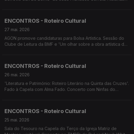
com Estórias - Estratégias de sobrevivência - Tradições
Alimentares na Madeira'. Fado à Capela. Encontro de Bandolins
de Machico. Santa Cruz em Flor. Concerto Laureados Jovens
ENCONTROS - Roteiro Cultural
Talentos do Conservatório.
27 mai. 2026
AGON promove candidaturas para Bolsa Artística. Sessão do
Clube de Leitura da BMF e 'Um olhar sobre a obra artística do
pintor alemão Max Römer. Concerto de Dul and Nouk White.
Concerto da Orquestra de Bandolins da Madeira. Teatro:
Festival Bombástico.
ENCONTROS - Roteiro Cultural
26 mai. 2026
'Literatura e Património: Roteiro Literário na Quinta das Cruzes'.
Fado à Capela com Alma Fado. Concerto com Ninfas do
Atlântico. Centenário de Maria Ascensão. Banda Municipal de
Santa Cruz convida Petra Gomes. V Encontro de Bandolins de
Machico. Arte e Música no MAMMA.
ENCONTROS - Roteiro Cultural
25 mai. 2026
Sala do Tesouro na Capela do Terço da Igreja Matriz de