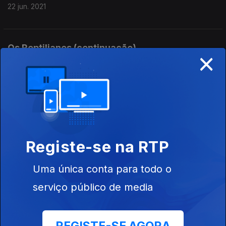
22 jun. 2021
Os Reptilianos (continuação)
×
21 jun. 2021
Os Reptilianos I
18 jun. 2021
Registe-se na RTP
A verdadeira História da Branca de Neve
Uma única conta para todo o
17 jun. 2021
serviço público de media
11 de Setembro III