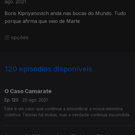
ago. 2021
Boris Kipriyanovich anda nas bocas do Mundo. Tudo
porque afirma que veio de Marte
opções
120
episódios disponíveis
560401
558118
553586
550490
547393
542264
539009
534499
531850
528811
O Caso Camarate
Ep. 120
20 ago. 2021
Este é um caso que continua a ensombrar a nossa memória
coletiva. Teorias há muitas, mas a verdade continua escondida.