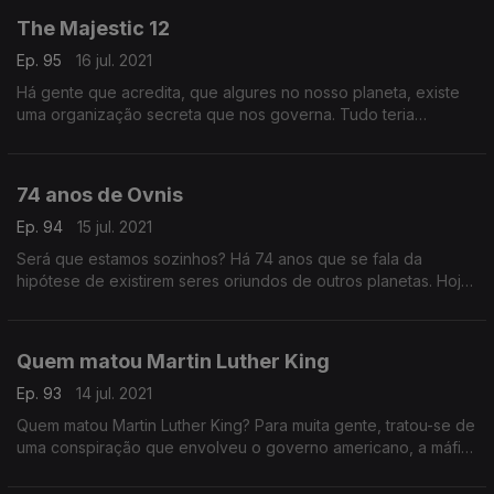
The Majestic 12
Ep. 95
16 jul. 2021
Há gente que acredita, que algures no nosso planeta, existe
uma organização secreta que nos governa. Tudo teria
começado em 1947, depois de Rosewell!
74 anos de Ovnis
Ep. 94
15 jul. 2021
Será que estamos sozinhos? Há 74 anos que se fala da
hipótese de existirem seres oriundos de outros planetas. Hoje
falamos de algumas dessas histórias.
Quem matou Martin Luther King
Ep. 93
14 jul. 2021
Quem matou Martin Luther King? Para muita gente, tratou-se de
uma conspiração que envolveu o governo americano, a máfia
e a polícia de Memphis.