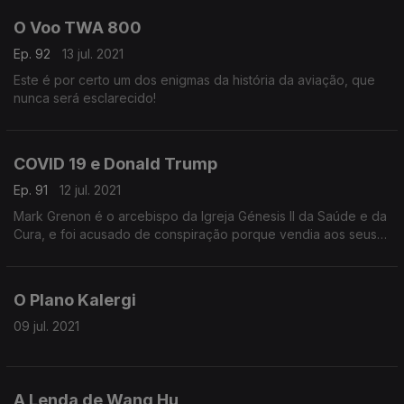
O Voo TWA 800
Ep. 92
13 jul. 2021
Este é por certo um dos enigmas da história da aviação, que
nunca será esclarecido!
COVID 19 e Donald Trump
Ep. 91
12 jul. 2021
Mark Grenon é o arcebispo da Igreja Génesis II da Saúde e da
Cura, e foi acusado de conspiração porque vendia aos seus
fiéis lixívia, para a cura para a COVID 19.
O Plano Kalergi
09 jul. 2021
A Lenda de Wang Hu