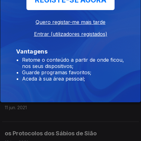
REGISTE-SE AGORA
16 jun. 2021
Quero registar-me mais tarde
11 de Setembro II
Entrar (utilizadores registados)
15 jun. 2021
Vantagens
Retome o conteúdo a partir de onde ficou,
11 de Setembro I
nos seus dispositivos;
Guarde programas favoritos;
14 jun. 2021
Aceda à sua área pessoal;
O Vaticano II
11 jun. 2021
os Protocolos dos Sábios de Sião