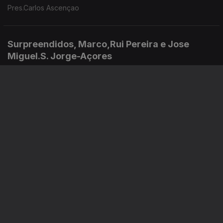
Pres.Carlos Ascençao
Surpreendidos, Marco,Rui Pereira e Jose
Miguel.S. Jorge-Açores
10 jul. 2026
Moura Wine, Rui Ramos
07 jul. 2026
Instale a aplicação
RTP Play