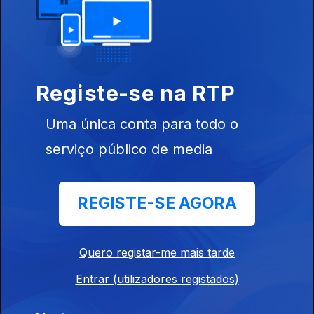
24 jul. 2026
José Ferreira - Padeiro - Vila Verde.Braga
Registe-se na RTP
24 jul. 2026
Uma única conta para todo o
Festival de Lavre - Montemor o Novo, André
serviço público de media
Cabica
24 jul. 2026
REGISTE-SE AGORA
Carla e Jose Cabrita - Padaria.Sao Bartolomeu
Quero registar-me mais tarde
de Messines
Entrar (utilizadores registados)
22 jul. 2026