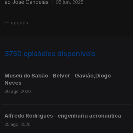
ao José Candeias
|
05 jun. 2025
opções
3750
episódios disponíveis
945812
944210
943332
941060
Museu do Sabão - Belver - Gavião,Diogo
Neves
06 ago. 2026
Alfredo Rodrigues - engenharia aeronautica
05 ago. 2026