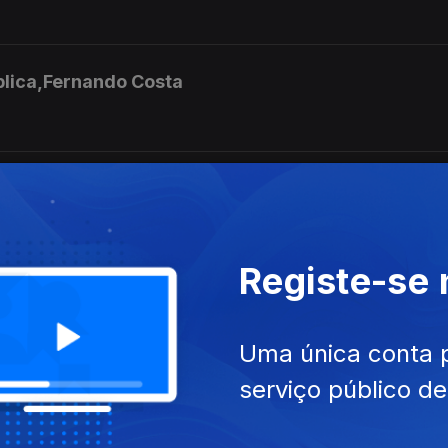
blica,Fernando Costa
a, as dificuldades e apelos
Registe-se
loresta Terapeutica
Uma única conta 
serviço público d
a Suécia