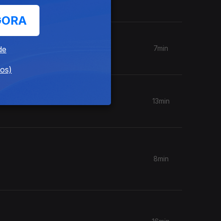
GORA
7min
de
dos)
13min
8min