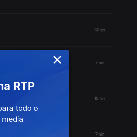
14min
×
7min
 na RTP
15min
para todo o
e media
7min