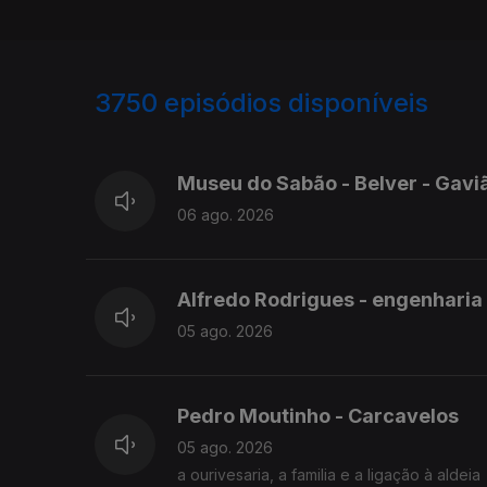
3750
episódios disponíveis
945812
944210
Museu do Sabão - Belver - Gav
06 ago. 2026
Alfredo Rodrigues - engenharia
05 ago. 2026
Pedro Moutinho - Carcavelos
05 ago. 2026
a ourivesaria, a familia e a ligação à aldeia