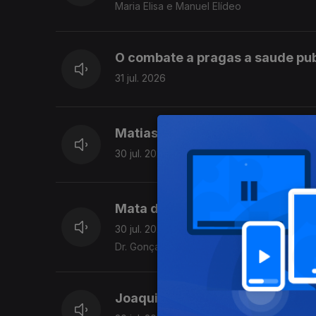
Maria Elisa e Manuel Elídeo
O combate a pragas a saude pu
31 jul. 2026
Matias Neves-os acessos à aldei
30 jul. 2026
Mata do Bussaco, certificada F
30 jul. 2026
Dr. Gonçalo Breda Marques
Joaquim Varanda - emigrante n