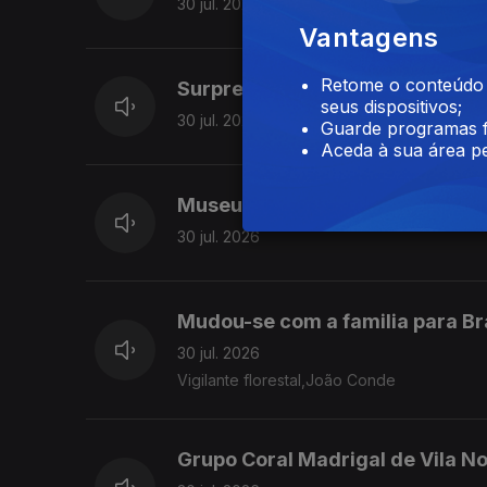
30 jul. 2026
Vantagens
Retome o conteúdo a
Surpreendidos em viagem,Marc
seus dispositivos;
30 jul. 2026
Guarde programas f
Aceda à sua área pe
Museu da Chapelaria. S.João da
30 jul. 2026
Mudou-se com a familia para B
30 jul. 2026
Vigilante florestal,João Conde
Grupo Coral Madrigal de Vila No