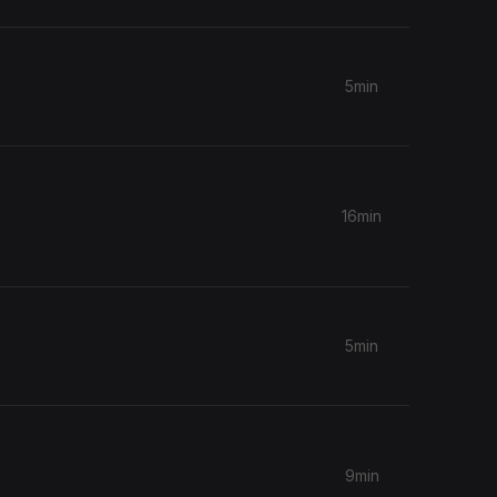
5min
16min
5min
9min