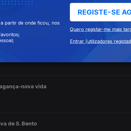
REGISTE-SE A
 partir de onde ficou, nos
io e Martim
Quero registar-me mais tar
avoritos;
ssoal;
Entrar (utilizadores regista
Madeira,Tânia Reis
ragança-nova vida
va de S. Bento