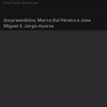
Pres.Carlos Ascençao
Surpreendidos, Marco,Rui Pereira e Jose
Miguel.S. Jorge-Açores
10 jul. 2026
Moura Wine, Rui Ramos
07 jul. 2026
Instale a aplicação
RTP Play