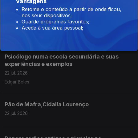
Vantagens
Assoc. Centro Recreativo do Casal da Serra -
Retome o conteúdo a partir de onde ficou,
nos seus dispositivos;
Castelo Branco
Guarde programas favoritos;
22 jul. 2026
Aceda à sua área pessoal;
Carlos Batista
Psicólogo numa escola secundária e suas
experiências e exemplos
22 jul. 2026
Edgar Beles
Pão de Mafra,Cidalia Lourenço
22 jul. 2026