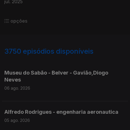
jul. 2025
opções
3750
episódios disponíveis
945812
944210
943332
941060
Museu do Sabão - Belver - Gavião,Diogo
Neves
06 ago. 2026
Alfredo Rodrigues - engenharia aeronautica
05 ago. 2026