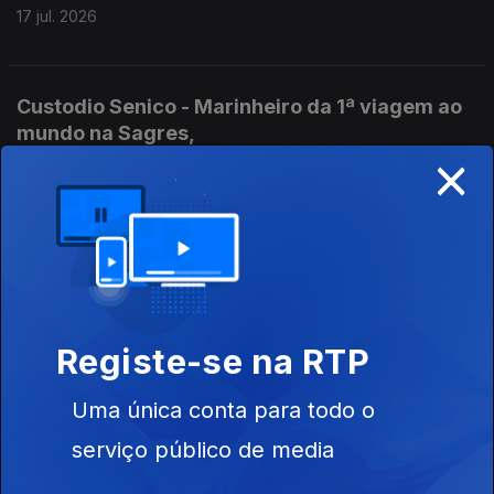
17 jul. 2026
Custodio Senico - Marinheiro da 1ª viagem ao
mundo na Sagres,
×
17 jul. 2026
Antonio Fonseca surpreendido no seu
aniversário
17 jul. 2026
Por Ricardo Mendes
Registe-se na RTP
Uma única conta para todo o
Surpreendidos na viagem para férias,Andre,
serviço público de media
Liliana e Benedita
17 jul. 2026