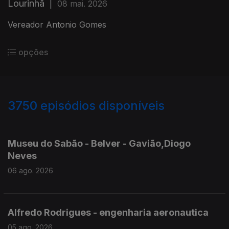
Lourinhã
|
08 mai. 2026
Vereador Antonio Gomes
opções
3750
episódios disponíveis
945812
944210
943332
941060
938809
937201
935758
Museu do Sabão - Belver - Gavião,Diogo
Neves
06 ago. 2026
Alfredo Rodrigues - engenharia aeronautica
05 ago. 2026