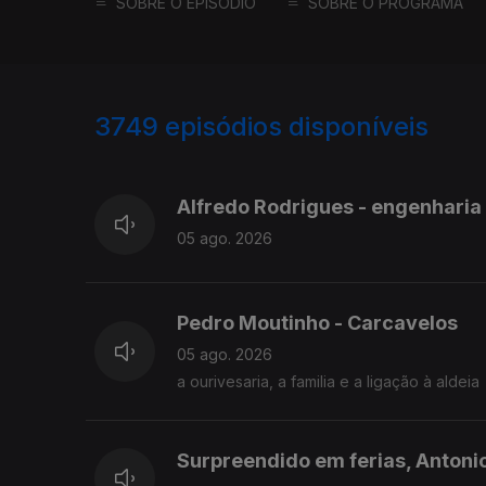
SOBRE O EPISÓDIO
SOBRE O PROGRAMA
3749
episódios disponíveis
945813
944211
943328
Alfredo Rodrigues - engenharia
05 ago. 2026
Pedro Moutinho - Carcavelos
05 ago. 2026
a ourivesaria, a familia e a ligação à aldeia
Surpreendido em ferias, Antoni