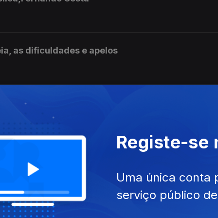
a, as dificuldades e apelos
loresta Terapeutica
Registe-se
a Suécia
Uma única conta 
serviço público d
io e Martim