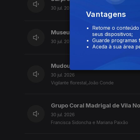
30 jul. 2026
Vantagens
Retome o conteúdo a
Museu da Chapelaria. S.João da
seus dispositivos;
Guarde programas f
30 jul. 2026
Aceda à sua área pe
Mudou-se com a familia para B
30 jul. 2026
Vigilante florestal,João Conde
Grupo Coral Madrigal de Vila No
30 jul. 2026
Francisca Sidoncha e Mariana Paixão