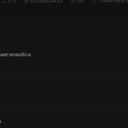
SITE
ACESSIBILIDADES
RSS
TRANSFERÊNCI
 aeronautica
o