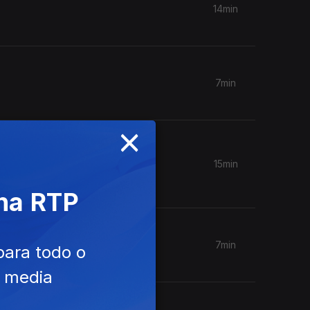
14min
7min
×
15min
 na RTP
7min
para todo o
e media