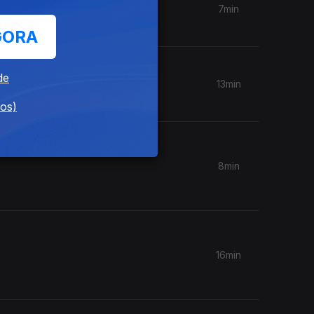
7min
GORA
de
13min
dos)
8min
16min