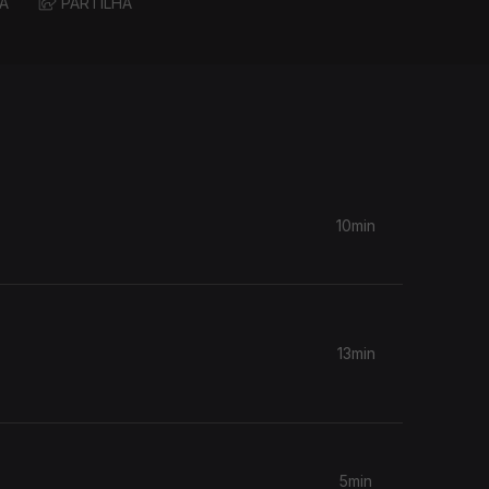
A
PARTILHA
10min
13min
5min