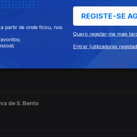
REGISTE-SE A
 partir de onde ficou, nos
Madeira,Tânia Reis
Quero registar-me mais tar
avoritos;
ssoal;
Entrar (utilizadores regista
ragança-nova vida
va de S. Bento