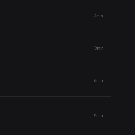
4min
13min
8min
9min