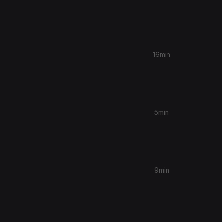
16min
5min
9min