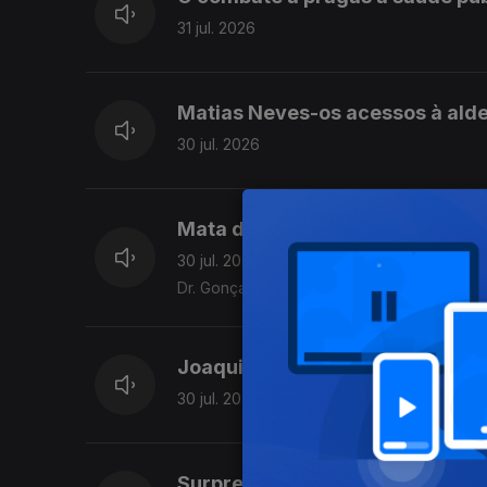
31 jul. 2026
Matias Neves-os acessos à aldei
30 jul. 2026
Mata do Bussaco, certificada F
30 jul. 2026
Dr. Gonçalo Breda Marques
Joaquim Varanda - emigrante n
30 jul. 2026
Surpreendidos em viagem,Marc