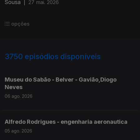
Sousa
|
27 mai. 2026
opções
3750
episódios disponíveis
945812
944210
943332
Museu do Sabão - Belver - Gavião,Diogo
Neves
06 ago. 2026
Alfredo Rodrigues - engenharia aeronautica
05 ago. 2026