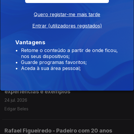
e Parque da Arrábida
28 jul. 2026
Quero registar-me mais tarde
Carlos Albuquerque
Entrar (utilizadores registados)
Vantagens
37 Feira Concurso Arte Doce - Lagos, Veradora
Retome o conteúdo a partir de onde ficou,
Sara Coelho
nos seus dispositivos;
24 jul. 2026
Guarde programas favoritos;
Aceda à sua área pessoal;
Psicólogo numa escola secundária e suas
experiências e exemplos
24 jul. 2026
Edgar Beles
Rafael Figueiredo - Padeiro com 20 anos