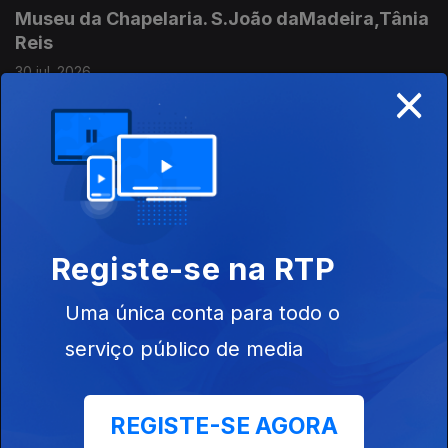
Museu da Chapelaria. S.João daMadeira,Tânia
Reis
30 jul. 2026
×
Mudou-se com a familia para Bragança-nova
vida
30 jul. 2026
Vigilante florestal,João Conde
Registe-se na RTP
Grupo Coral Madrigal de Vila Nova de S. Bento
Uma única conta para todo o
30 jul. 2026
serviço público de media
Francisca Sidoncha e Mariana Paixão
REGISTE-SE AGORA
50 anos do ICNF-Reserva do Estuário do Sado