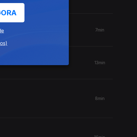
GORA
7min
de
dos)
13min
8min