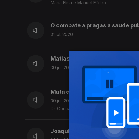
Maria Elisa e Manuel Elídeo
O combate a pragas a saude pu
31 jul. 2026
Matias Neves-os acessos à aldei
30 jul. 2026
Mata do Bussaco, certificada F
30 jul. 2026
Dr. Gonçalo Breda Marques
Joaquim Varanda - emigrante n