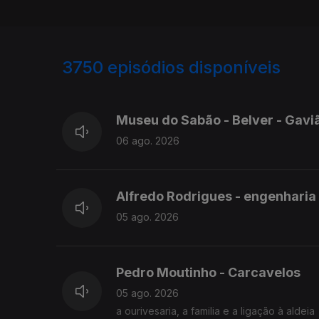
3750
episódios disponíveis
945812
944210
Museu do Sabão - Belver - Gav
06 ago. 2026
Alfredo Rodrigues - engenharia
05 ago. 2026
Pedro Moutinho - Carcavelos
05 ago. 2026
a ourivesaria, a familia e a ligação à aldeia