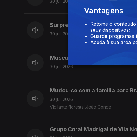
30 jul. 2026
Vantagens
Retome o conteúdo a
Surpreendidos em viagem,Marc
seus dispositivos;
30 jul. 2026
Guarde programas f
Aceda à sua área pe
Museu da Chapelaria. S.João da
30 jul. 2026
Mudou-se com a familia para B
30 jul. 2026
Vigilante florestal,João Conde
Grupo Coral Madrigal de Vila No