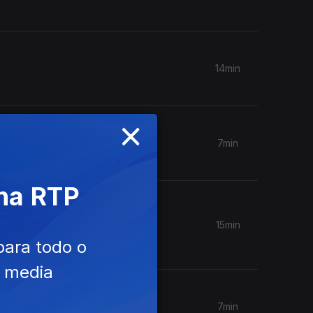
14min
×
7min
 na RTP
15min
para todo o
e media
7min