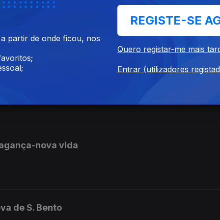
REGISTE-SE A
 partir de onde ficou, nos
io e Martim
Quero registar-me mais tar
avoritos;
ssoal;
Entrar (utilizadores regista
Madeira,Tânia Reis
ragança-nova vida
va de S. Bento