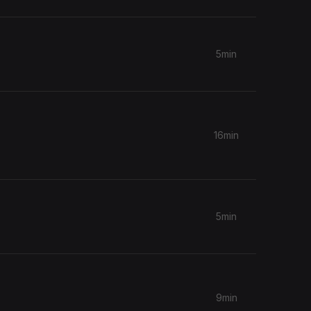
5min
16min
5min
9min