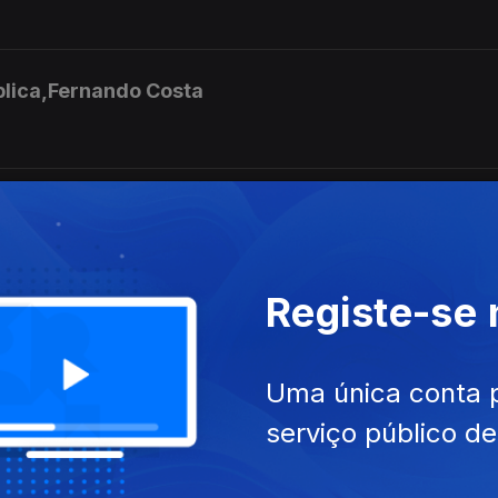
blica,Fernando Costa
a, as dificuldades e apelos
Registe-se
loresta Terapeutica
Uma única conta 
serviço público d
a Suécia