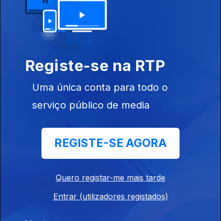
24 jul. 2026
José Ferreira - Padeiro - Vila Verde.Braga
Registe-se na RTP
24 jul. 2026
Uma única conta para todo o
Festival de Lavre - Montemor o Novo, André
serviço público de media
Cabica
24 jul. 2026
REGISTE-SE AGORA
Carla e Jose Cabrita - Padaria.Sao Bartolomeu
Quero registar-me mais tarde
de Messines
Entrar (utilizadores registados)
22 jul. 2026