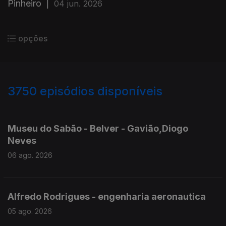
Pinheiro
|
04 jun. 2026
opções
3750
episódios disponíveis
945812
944210
943332
941060
Museu do Sabão - Belver - Gavião,Diogo
Neves
06 ago. 2026
Alfredo Rodrigues - engenharia aeronautica
05 ago. 2026