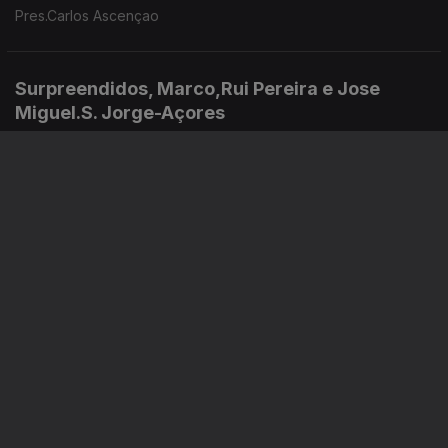
Pres.Carlos Ascençao
Surpreendidos, Marco,Rui Pereira e Jose
Miguel.S. Jorge-Açores
10 jul. 2026
Moura Wine, Rui Ramos
07 jul. 2026
Instale a aplicação
RTP Play