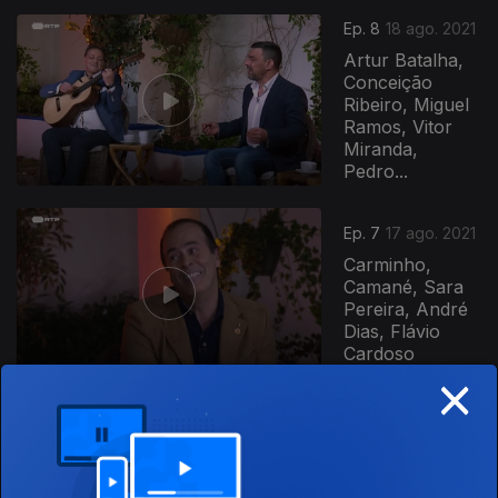
Ep. 8
18 ago. 2021
Artur Batalha,
Conceição
Ribeiro, Miguel
Ramos, Vitor
Miranda,
Pedro...
Ep. 7
17 ago. 2021
Carminho,
Camané, Sara
Pereira, André
Dias, Flávio
Cardoso
×
Ep. 6
16 ago. 2021
Cuca Roseta,
Marino de