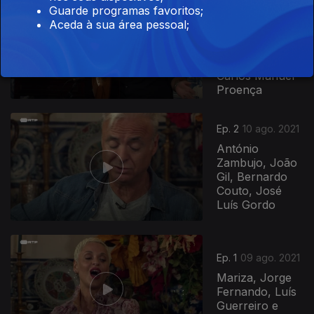
Guarde programas favoritos;
António
Aceda à sua área pessoal;
Chaínho, José
Manuel Neto,
Ângelo Freire,
Carlos Manuel
Proença
Ep. 2
10 ago. 2021
António
Zambujo, João
Gil, Bernardo
Couto, José
Luís Gordo
561902
Ep. 1
09 ago. 2021
Mariza, Jorge
Fernando, Luís
Guerreiro e