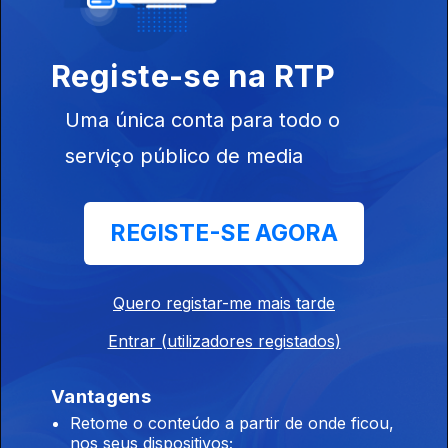
Freitas, Tuniko
Goulart, Sandro
Costa.
Registe-se na RTP
Ep. 5
13 ago. 2021
Uma única conta para todo o
Maria da
serviço público de media
Nazaré,
Anabela, André
Dias, André
Ramos
REGISTE-SE AGORA
Ep. 4
12 ago. 2021
Marco Paulo,
Quero registar-me mais tarde
Gonçalo
Entrar (utilizadores registados)
Salgueiro,
Guilherme
Banza, Rogério
Vantagens
Ferreira
Retome o conteúdo a partir de onde ficou,
nos seus dispositivos;
562066
Ep. 3
11 ago. 2021