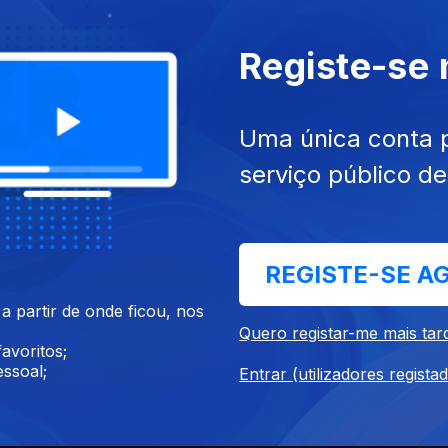
talha, Conceição Ribeiro,
Carminho, Camané, Sara Per
amos, Vitor Miranda,
André Dias, Flávio Cardoso
Registe-se
Uma única conta 
serviço público d
REGISTE-SE A
go. 2021
Ep. 3
11 ago. 2021
aulo, Gonçalo Salgueiro,
António Chaínho, José Man
 partir de onde ficou, nos
e Banza, Rogério Ferreira
Neto, Ângelo Freire, Carlos
Quero registar-me mais tar
avoritos;
Proença
ssoal;
Entrar (utilizadores regista