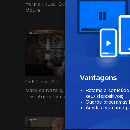
Herman José, Gisela João e Miguel
Artur Ba
Moura
Miguel R
Pedro...
562066
Vantagens
Ep. 5
13 ago. 2021
Ep. 4
12 a
Maria da Nazaré, Anabela, André
Marco P
Retome o conteúdo a
seus dispositivos;
Dias, André Ramos
Guilherm
Guarde programas f
Aceda à sua área pe
561902