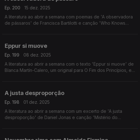
Ep. 200
15 dez. 2025
A literatura ao abrir a semana com poemas de 'A observadora
de pássaros' de Francisca Bartilotti e canção 'Who Knows
Where The Time Goes?' de Sandy Denny.
Eppur si muove
Ep. 199
08 dez. 2025
A literatura ao abrir a semana com o texto 'Eppur si muove' de
Blanca Martín-Calero, um original para O Fim dos Princípios, e
canção 'La despedía' de Maestro Espada.
A justa desproporção
Ep. 198
01 dez. 2025
A literatura ao abrir a semana com um excerto de 'A justa
desproporção' de Daniel Jonas e canção 'Mistério do
Planeta' dos Novos Baianos.