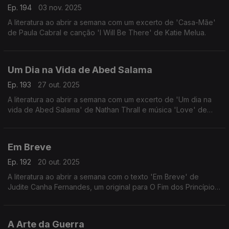
Ep. 194
03 nov. 2025
A literatura ao abrir a semana com um excerto de 'Casa-Mãe'
de Paula Cabral e canção 'I Will Be There' de Katie Melua.
Um Dia na Vida de Abed Salama
Ep. 193
27 out. 2025
A literatura ao abrir a semana com um excerto de 'Um dia na
vida de Abed Salama' de Nathan Thrall e música 'Love' de
Faraj Suleiman.
Em Breve
Ep. 192
20 out. 2025
A literatura ao abrir a semana com o texto 'Em Breve' de
Judite Canha Fernandes, um original para O Fim dos Princípios,
e canção 'Lilac Wine' de Nina Simone.
A Arte da Guerra