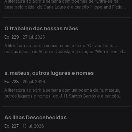
A literatura ao abrir a semana com poemas de 'Entra-se na
casa pelo pátio' de Carla Louro e a canção 'Hope and Fiction'
de Minta & The Brook Trout.
O trabalho das nossas mãos
Ep. 229
27 jul. 2026
A literatura ao abrir a semana com o texto 'O trabalho das
nossas mãos' de António Dacosta e a canção 'We're free' de
Frank Malachi.
s. mateus, outros lugares e nomes
Ep. 228
20 jul. 2026
A literatura ao abrir a semana com um poema de 's. mateus,
outros lugares e nomes' de J. H. Santos Barros e a canção
'Como é duro trabalhar' de Vinícius de Moraes e Toquinho.
As Ilhas Desconhecidas
Ep. 227
13 jul. 2026