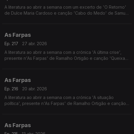
A literatura ao abrir a semana com um excerto de 'O Retorno'
de Dulce Maria Cardoso e canção 'Cabo do Medo' de Samuel
Úria.
As Farpas
Ep. 217
27 abr. 2026
A literatura ao abrir a semana com a crónica 'A última crise',
presente n'As Farpas' de Ramalho Ortigão e canção 'Queixa
das almas jovens censuradas' de José Mário Branco.
As Farpas
Ep. 216
20 abr. 2026
A literatura ao abrir a semana com a crónica 'A situação
política', presente n'As Farpas' de Ramalho Ortigão e canção
'Bem-vindos a Portugal' d'Os Capitães da Areia com Manuel
Fúria.
As Farpas
Ep. 215
13 abr. 2026