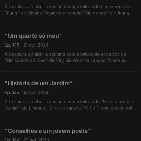
A literatura ao abrir a semana com a leitura de um excerto de
"Fúria" de Silvana Ocampo e canção "Sin dones" de Juana
Molina.
"Um quarto só meu"
Ep. 146
21 out. 2024
A literatura ao abrir a semana com a leitura de excertos de
"Um Quarto só Meu" de Virginia Woolf e canção "Carta a
Calíope" d'A Garota Não.
"História de um Jardim"
Ep. 145
14 out. 2024
A literatura ao abrir a semana com a leitura de "História de um
Jardim" de Emanuel Félix e a canção "O Sol", com cancioneiro
tradicional açoriano, numa versão de Carlos do Carmo e
Bernardo Sassetti.
"Conselhos a um jovem poeta"
Ep. 144
23 set. 2024