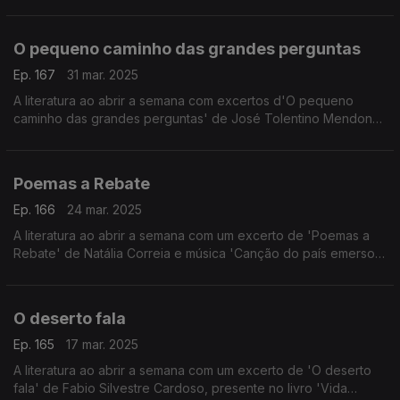
Richter, Kiki Layne, Mari Samuelsen, Robert Ziegler.
O pequeno caminho das grandes perguntas
Ep. 167
31 mar. 2025
A literatura ao abrir a semana com excertos d'O pequeno
caminho das grandes perguntas' de José Tolentino Mendonça
e música 'Prologue' de Jasmine Myra.
Poemas a Rebate
Ep. 166
24 mar. 2025
A literatura ao abrir a semana com um excerto de 'Poemas a
Rebate' de Natália Correia e música 'Canção do país emerso'
com letra de sua autoria, do projeto Línguas de Fogo.
O deserto fala
Ep. 165
17 mar. 2025
A literatura ao abrir a semana com um excerto de 'O deserto
fala' de Fabio Silvestre Cardoso, presente no livro 'Vida