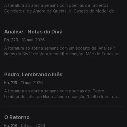
A literatura ao abrir a semana com poemas de 'Sonetos
Completos' de Antero de Quental e 'Canção do Medo' de
José Medeiros, numa interpretação de Susana Coelho.
Análise - Notas do Divã
Ep. 220
18 mai. 2026
A literatura ao abrir a semana com um excerto de 'Análise ?
Notas do Divã' de Vera Iaconelli e canção 'Mãe de Todas as
Vozes' de Gal Costa.
Pedro, Lembrando Inês
Ep. 219
11 mai. 2026
A literatura ao abrir a semana com poemas de 'Pedro,
Lembrando Inês' de Nuno Júdice e canção 'I fell in love' de
Treanne.
O Retorno
Ep. 218
04 mai. 2026