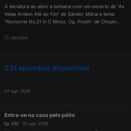
A literatura ao abrir a semana com um excerto de 'As
Velas Ardem Até ao Fim' de Sándor Márai e tema
'Nocturne No.21 in C Minor, Op. Posth.' de Chopin
interpretado por Maria João Pires.
opções
231
episódios disponíveis
929845
909268
890031
870578
851215
828812
807883
785000
763944
07 ago. 2026
Entra-se na casa pelo pátio
Ep. 230
03 ago. 2026