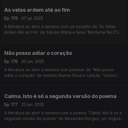
As velas ardem até ao fim
Ep. 179
07 jul. 2025
A literatura ao abrir a semana com um excerto de 'As Velas
Ardem Até ao Fim' de Sándor Márai e tema 'Nocturne No.21 in
C Minor, Op. Posth.' de Chopin interpretado por Maria João
Pires.
Não posso adiar o coração
Ep. 178
30 jun. 2025
A literatura ao abrir a semana com poemas de 'Não posso
adiar o coração' de António Ramos Rosa e canção 'Visions'
de José González.
Calma. Isto é só a segunda versão do poema
Ep. 177
23 jun. 2025
A literatura ao abrir a semana com o poema 'Calma. Isto é só a
segunda versão do poema' de Alexandre Borges, um original
para O Fim dos Princípios, e canção 'To the End' dos Blur.