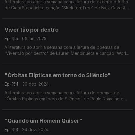
A literatura ao abrir a semana com a leitura de excerto d'A Ilha'
de Giani Stuparich e canção 'Skeleton Tree' de Nick Cave &
The Bad Seeds.
Viver tão por dentro
Ep. 155
06 jan. 2025
A literatura ao abrir a semana com a leitura de poemas de
'Viver tão por dentro' de Lauren Mendinueta e canção 'World
on a String' de Jessica Pratt.
"Órbitas Elípticas em torno do Silêncio"
Ep. 154
30 dez. 2024
A literatura ao abrir a semana com a leitura de poemas de
"Órbitas Elípticas em torno do Silêncio" de Paulo Ramalho e
canção "Universal Traveler" dos Air.
"Quando um Homem Quiser"
Ep. 153
24 dez. 2024