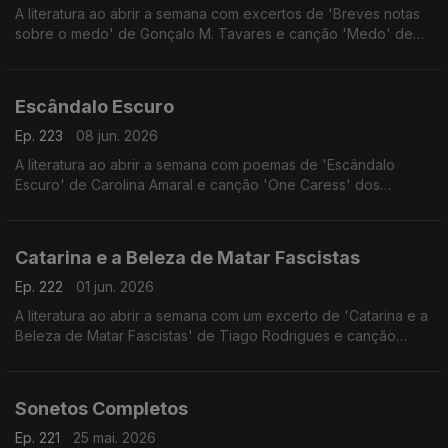
A literatura ao abrir a semana com excertos de 'Breves notas
sobre o medo' de Gonçalo M. Tavares e canção 'Medo' de
Júlio Resende com Amália Rodrigues.
Escândalo Escuro
Ep. 223
08 jun. 2026
A literatura ao abrir a semana com poemas de 'Escândalo
Escuro' de Carolina Amaral e canção 'One Caress' dos
Depeche Mode.
Catarina e a Beleza de Matar Fascistas
Ep. 222
01 jun. 2026
A literatura ao abrir a semana com um excerto de 'Catarina e a
Beleza de Matar Fascistas' de Tiago Rodrigues e canção
'Balada do país que dói' de Carminho.
Sonetos Completos
Ep. 221
25 mai. 2026