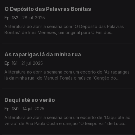
O Depósito das Palavras Bonitas
Ep. 182
28 jul. 2025
A literatura ao abrir a semana com 'O Depósito das Palavras
Bonitas' de Inês Meneses, um original para O Fim dos
Princípios, e canção 'A Place' de Nils Frahm.
As raparigas lá da minha rua
Ep. 181
21 jul. 2025
A literatura ao abrir a semana com um excerto de 'As raparigas
lá da minha rua' de Manuel Tomás e música 'Canção do
Garajau' de Manuel Costa.
Daqui até ao verão
Ep. 180
14 jul. 2025
A literatura ao abrir a semana com um excerto de 'Daqui até ao
verão' de Ana Paula Costa e canção 'O tempo vai' de Lúcia
Moniz.