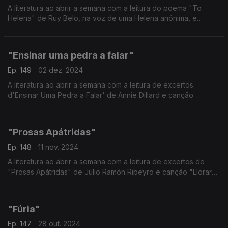
A literatura ao abrir a semana com a leitura do poema "To
Helena" de Ruy Belo, na voz de uma Helena anónima, e
música "Helena Aquática" de Filho da Mãe.
"Ensinar uma pedra a falar"
Ep. 149
02 dez. 2024
A literatura ao abrir a semana com a leitura de excertos
d'Ensinar Uma Pedra a Falar' de Annie Dillard e canção
'Mountains' de Raquel Martins.
"Prosas Apátridas"
Ep. 148
11 nov. 2024
A literatura ao abrir a semana com a leitura de excertos de
"Prosas Apátridas" de Julio Ramón Ribeyro e canção "Llorar"
de LA LOM.
"Fúria"
Ep. 147
28 out. 2024