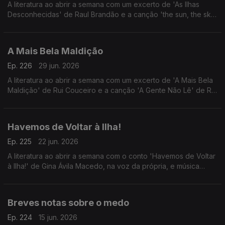
A literatura ao abrir a semana com um excerto de 'As Ilhas
Desconhecidas' de Raul Brandão e a canção 'the sun, the sky'
de Ambre Ciel.
A Mais Bela Maldição
Ep. 226
29 jun. 2026
A literatura ao abrir a semana com um excerto de 'A Mais Bela
Maldição' de Rui Couceiro e a canção 'A Gente Não Lê' de Rui
Veloso, uma escolha partilhada com o autor.
Havemos de Voltar à Ilha!
Ep. 225
22 jun. 2026
A literatura ao abrir a semana com o conto 'Havemos de Voltar
à Ilha!' de Gina Ávila Macedo, na voz da própria, e música
'Nippon' dos PMDS. Este episódio celebra os cinco anos do
programa, numa reinterpretação do episódio nº1.
Breves notas sobre o medo
Ep. 224
15 jun. 2026