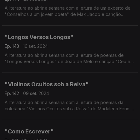
A literatura ao abrir a semana com a leitura de um excerto de
"Conselhos a um jovem poeta" de Max Jacob e canção
"Suivre le soleil" de Vanille.
"Longos Versos Longos"
Ep. 143
16 set. 2024
A literatura ao abrir a semana com a leitura de poemas de
"Longos Versos Longos" de João de Melo e canção "Céu e
Mar" de Leila Pinheiro e Nelson Faria.
"Violinos Ocultos sob a Relva"
Ep. 142
09 set. 2024
A literatura ao abrir a semana com a leitura de poemas da
coletânea "Violinos Ocultos sob a Relva" de Madalena Férin e
canção "Libertad" de Lau Noah e Jorge Drexler.
"Como Escrever"