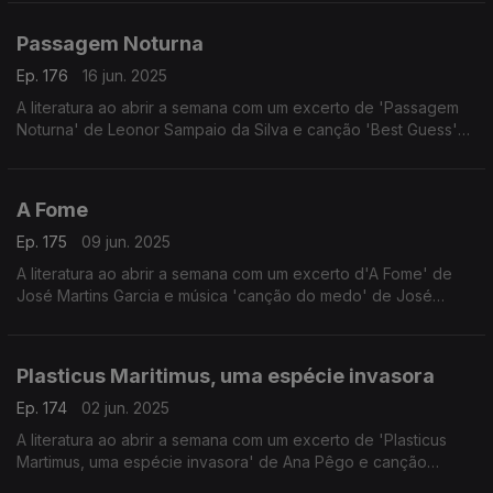
Passagem Noturna
Ep. 176
16 jun. 2025
A literatura ao abrir a semana com um excerto de 'Passagem
Noturna' de Leonor Sampaio da Silva e canção 'Best Guess'
de Lucy Dacus.
A Fome
Ep. 175
09 jun. 2025
A literatura ao abrir a semana com um excerto d'A Fome' de
José Martins Garcia e música 'canção do medo' de José
Medeiros, com interpretação de Susana Coelho.
Plasticus Maritimus, uma espécie invasora
Ep. 174
02 jun. 2025
A literatura ao abrir a semana com um excerto de 'Plasticus
Martimus, uma espécie invasora' de Ana Pêgo e canção
'Praia' dos Sol Baixo.