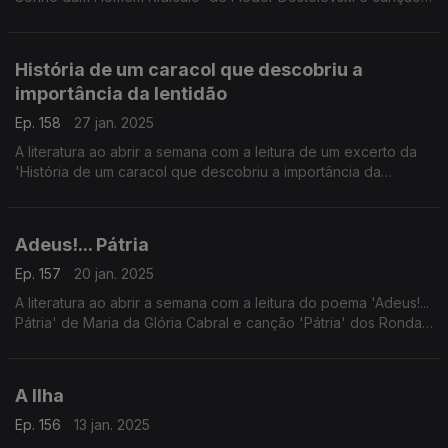
'Note to Self' de Oren Lavie.
História de um caracol que descobriu a
importância da lentidão
Ep. 158
27 jan. 2025
A literatura ao abrir a semana com a leitura de um excerto da
'História de um caracol que descobriu a importância da
lentidão' de Luís Sepúlveda e canção 'Caracol' de MARO &
Manuel Rocha.
Adeus!... Pátria
Ep. 157
20 jan. 2025
A literatura ao abrir a semana com a leitura do poema 'Adeus!...
Pátria' de Maria da Glória Cabral e canção 'Pátria' dos Ronda
da Madrugada.
A Ilha
Ep. 156
13 jan. 2025