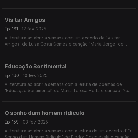
Poem of the Land' de Marcel Khalife.
Visitar Amigos
Ep. 161
17 fev. 2025
A literatura ao abrir a semana com um excerto de 'Visitar
Amigos' de Luísa Costa Gomes e canção 'Maria Jorge' de
Márcia.
Educação Sentimental
Ep. 160
10 fev. 2025
A literatura ao abrir a semana com a leitura de poemas de
'Educação Sentimental' de Maria Teresa Horta e canção 'Your
Love is King' de Sade.
O sonho dum homem ridículo
Ep. 159
03 fev. 2025
A literatura ao abrir a semana com a leitura de um excerto d'O
Sonho dum Homem Ridículo' de Fiódor Dostoiévski e canção