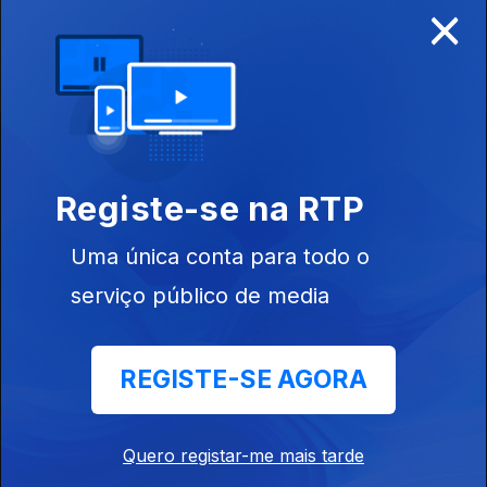
×
Disponível para iOS, Android, Apple TV, Android TV e
CarPlay
Registe-se na RTP
Uma única conta para todo o
serviço público de media
REGISTE-SE AGORA
NOTÍCIAS
DESPORTO
Quero registar-me mais tarde
TELEVISÃO