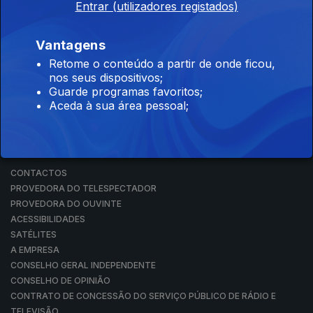
Entrar (utilizadores registados)
RÁDIO
RTP ARQUIVOS
RTP ENSINA
Vantagens
RTP PLAY
Retome o conteúdo a partir de onde ficou,
EM DIRETO
nos seus dispositivos;
REVER PROGRAMAS
Guarde programas favoritos;
Aceda à sua área pessoal;
CONCURSOS
PERGUNTAS FREQUENTES
CONTACTOS
CONTACTOS
PROVEDORA DO TELESPECTADOR
PROVEDORA DO OUVINTE
ACESSIBILIDADES
SATÉLITES
A EMPRESA
CONSELHO GERAL INDEPENDENTE
CONSELHO DE OPINIÃO
CONTRATO DE CONCESSÃO DO SERVIÇO PÚBLICO DE RÁDIO E
TELEVISÃO