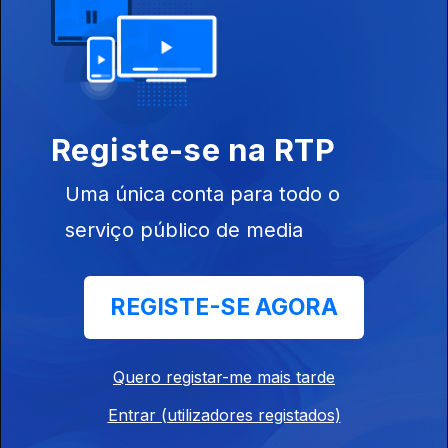
Ep. 9
31 ago. 2021
Vila do Porto -
Santa Maria
Registe-se na RTP
564931
Uma única conta para todo o
Ep. 8
30 ago. 2021
serviço público de media
Velas - São
Jorge
REGISTE-SE AGORA
Quero registar-me mais tarde
Ep. 7
29 ago. 2021
Entrar (utilizadores registados)
Nordeste - São
Miguel