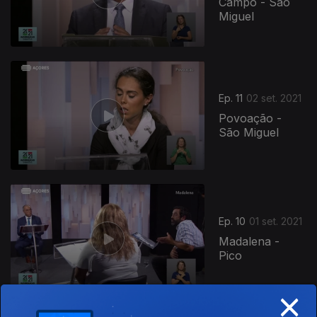
Campo - São
Miguel
Ep. 11
02 set. 2021
Povoação -
São Miguel
Ep. 10
01 set. 2021
Madalena -
Pico
×