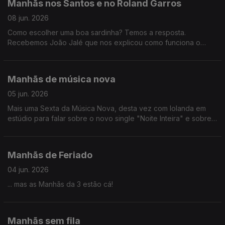
Manhãs nos Santos e no Roland Garros
08 jun. 2026
Como escolher uma boa sardinha? Temos a resposta.
Recebemos João Jalé que nos explicou como funciona o
sistema CopoMais Lisboa e ainda houve tempo para um
rescaldo da final de Roland Garros por João Torgal.
Manhãs de música nova
05 jun. 2026
Mais uma Sexta da Música Nova, desta vez com Iolanda em
estúdio para falar sobre o novo single "Noite Inteira" e sobre
o concerto no Coliseu dos Recreios.
Manhãs de Feriado
04 jun. 2026
... mas as Manhãs da 3 estão cá!
Manhãs sem fila