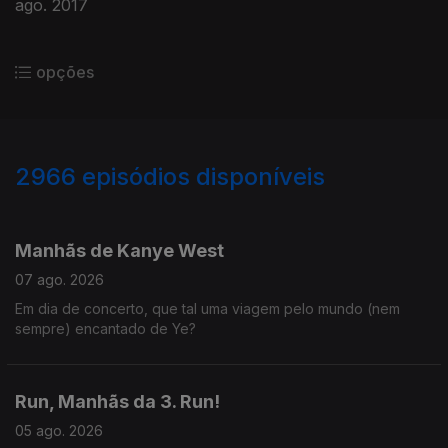
ago. 2017
opções
2966
episódios disponíveis
944253
942548
936208
932662
928651
925291
Manhãs de Kanye West
07 ago. 2026
Em dia de concerto, que tal uma viagem pelo mundo (nem
sempre) encantado de Ye?
Run, Manhãs da 3. Run!
05 ago. 2026