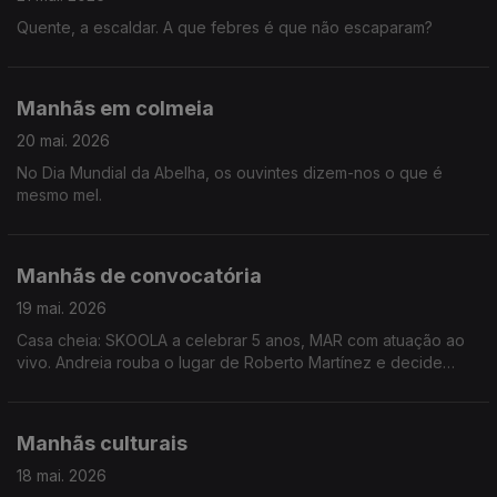
Quente, a escaldar. A que febres é que não escaparam?
Manhãs em colmeia
20 mai. 2026
No Dia Mundial da Abelha, os ouvintes dizem-nos o que é
mesmo mel.
Manhãs de convocatória
19 mai. 2026
Casa cheia: SKOOLA a celebrar 5 anos, MAR com atuação ao
vivo. Andreia rouba o lugar de Roberto Martínez e decide
quem vai representar o país no Mundial. Há rumores de que
Quim irá defender a baliza portuguesa.
Manhãs culturais
18 mai. 2026