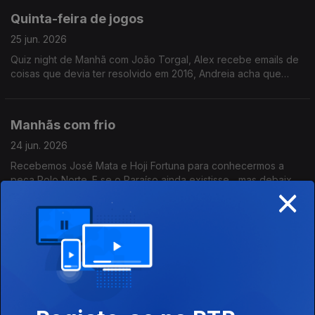
Quinta-feira de jogos
25 jun. 2026
Quiz night de Manhã com João Torgal, Alex recebe emails de
coisas que devia ter resolvido em 2016, Andreia acha que
devia ter ganhado no STOP. Injustiças, risadas, reflexões.
Manhãs com frio
24 jun. 2026
Recebemos José Mata e Hoji Fortuna para conhecermos a
peça Polo Norte. E se o Paraíso ainda existisse... mas debaixo
×
do gelo?
VerãooOOooOOooo!
22 jun. 2026
Chegou o verão!