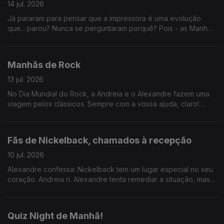
14 jul. 2026
Já pararam para pensar que a impressora é uma evolução
que... parou? Nunca se perguntaram porquê? Pois - as Manhãs
têm a resposta.
Manhãs de Rock
13 jul. 2026
No Dia Mundial do Rock, a Andreia e o Alexandre fazem uma
viagem pelos clássicos. Sempre com a vossa ajuda, claro!
Ainda a Hora do Jogo, hoje sobre a apresentação de JJ. Ah: e
parabéns, Jorge Pargana!
Fãs de Nickelback, chamados à recepção
10 jul. 2026
Alexandre confessa: Nickelback tem um lugar especial no seu
coração. Andreia ri. Alexandre tenta remediar a situação, mas
faz pior ao comparar a banda com Green Day. Andreia desiste.
Quiz Night de Manhã!