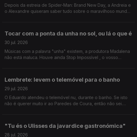
Depois da estreia de Spider-Man: Brand New Day, a Andreia e
o Alexandre quiseram saber tudo sobre o maravilhoso mundo
das amigas aranhas. Gonçalo Ayala deu uma ajudinha.
Tocar com a ponta da unha no sol, ou lá o que é
30 jul. 2026
Músicas com a palavra "unha" existem, a produtora Madalena
não está maluca. Houve ainda Stop Impossível , o vosso
preferido, e, claro, Quiz Night de Manhã - o último antes das
merecidas férias do host João Torgal.
Lembrete: levem o telemóvel para o banho
29 jul. 2026
O Eduardo atendeu o telemóvel nu, durante o banho. Se isto
não é querer muito ir ao Paredes de Coura, então não sei.
Ricardo Sérgio faz uma visita para nos pôr a par das estreias
do mês de agosto.
"Tu és o Ulisses da javardice gastronómica"
28 jul. 2026