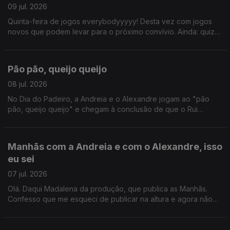
09 jul. 2026
Quinta-feira de jogos everybodyyyyy! Desta vez com jogos
novos que podem levar para o próximo convívio. Ainda: quiz
com João Torgal, com a participação impec do ouvinte
Ricardo Guerreiro.
Pão pão, queijo queijo
08 jul. 2026
No Dia do Padeiro, a Andreia e o Alexandre jogam ao "pão
pão, queijo queijo" e chegam à conclusão de que o Rui
Veloso se enganou quando disse que não se amava alguém
que não ouve a mesma canção. Ainda Hora do Jogo!
Manhãs com a Andreia e com o Alexandre, isso
eu sei
07 jul. 2026
Olá. Daqui Madalena da produção, que publica as Manhãs.
Confesso que me esqueci de publicar na altura e agora não
me lembro sobre o que foi este programa. Acho que a certa
altura falam norueguês. Mas também o que é a vida sem uma
surpresa de vez em quando?