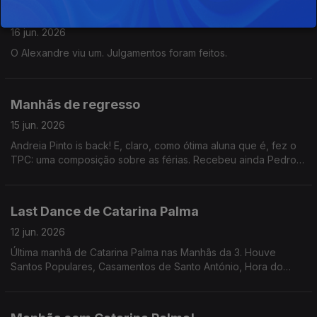
Romances de Netflix
16 jun. 2026
O Alexandre viu um. Julgamentos foram feitos.
Manhãs de regresso
15 jun. 2026
Andreia Pinto is back! E, claro, como ótima aluna que é, fez o
TPC: uma composição sobre as férias. Recebeu ainda Pedro
João Santos sobre o podcast "Gorillaz: A Minha Banda é uma
Animação".
Last Dance de Catarina Palma
12 jun. 2026
Última manhã de Catarina Palma nas Manhãs da 3. Houve
Santos Populares, Casamentos de Santo António, Hora do
Jogo, Consultório Ambiental, Feira do Livro. Uff... que sexta-
feira!