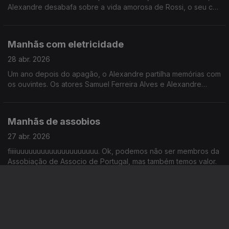
Alexandre desabafa sobre a vida amorosa de Rossi, o seu cão
solteiro. Andreia apoia este dono desesperado.
Manhãs com eletricidade
28 abr. 2026
Um ano depois do apagão, o Alexandre partilha memórias com
os ouvintes. Os atores Samuel Ferreira Alves e Alexandre
Carvalho, do (alegado) musical "Sr. Engenheiro", fazem uma
visita.
Manhãs de assobios
27 abr. 2026
fiiiiuuuuuuuuuuuuuuuuuuuu. Ok, podemos não ser membros da
Assobiação de Associo de Portugal, mas também temos valor.
Manhãs antes do 25 de abril
24 abr. 2026
O que fazer este ano para celebrar o 25 de abril? Andreia