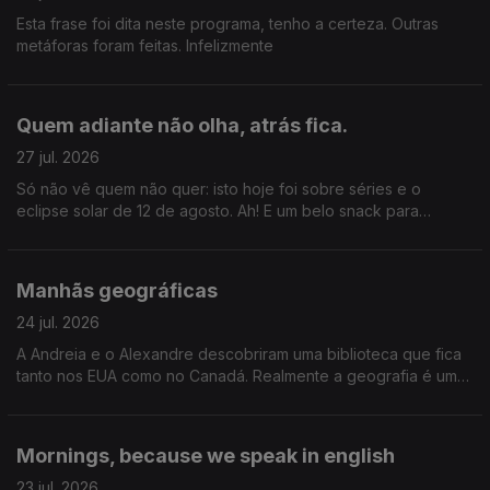
Esta frase foi dita neste programa, tenho a certeza. Outras
metáforas foram feitas. Infelizmente
Quem adiante não olha, atrás fica.
27 jul. 2026
Só não vê quem não quer: isto hoje foi sobre séries e o
eclipse solar de 12 de agosto. Ah! E um belo snack para
acompanhar tudo isto.
Manhãs geográficas
24 jul. 2026
A Andreia e o Alexandre descobriram uma biblioteca que fica
tanto nos EUA como no Canadá. Realmente a geografia é uma
coisa incrível. Gil Mendes da Costa, autor do livro "Os Países
Que Quase Existiram" que o diga.
Mornings, because we speak in english
23 jul. 2026