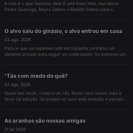
A vida é o que fazemos dela. É uma frase feita, mas temos
Pedro Queiróga, Mayra Santos e Matilde Santos para o
comprovar.
O alvo saiu do ginásio, o alvo entrou em casa
04 ago. 2026
Parece que um supemercado em Espanha contratou um
detetive privado para seguir um colaborador. Se tivessem um
atrás de vocês, o que é que ia ver? Ainda, os 20 anos de Bons
Sons.
'Tás com medo do quê?
03 ago. 2026
Quem tem medo, compra um cão. Neste caso somos mais a
favor da adoção. Ou podem só ouvir esta emissão e perceber
como enfrentar o medo de forma saudável, com as dicas do
psiquatra e autor João Carlos Melo.
As aranhas são nossas amigas
31 jul. 2026