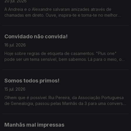
20 jul. 2026
A Andreia e o Alexandre salvaram amizades através de
chamadas em direto. Ouve, inspira-te e torna-te no melhor
amigo do mundo! :) #amizade
Convidado não convida!
16 jul. 2026
Hoje sobre regras de etiqueta de casamentos. "Plus one"
pode ser um tema sensível, bem sabemos. Lá para o meio, o
Joa Vitor diz que as bolas de berlim só começaram a ser
vendidas em 2011 e todos riem em uníssono.
Somos todos primos!
15 jul. 2026
Olhem que é possível. Rui Pereira, da Associação Portuguesa
de Genealogia, passou pelas Manhãs da 3 para uma conversa
que por nós tinha durado o resto do dia. Ainda a conversa
entre Mariana Oliveira e José Luis Peixoto.
Manhãs mal impressas