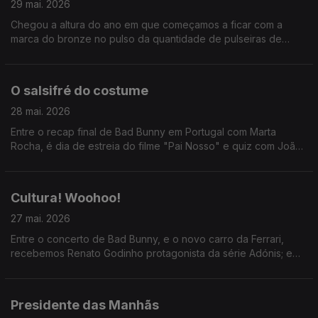
29 mai. 2026
Chegou a altura do ano em que começamos a ficar com a
marca do bronze no pulso da quantidade de pulseiras de
festivais que usamos. AH! BEM VINDO VERÃO!
O salsifré do costume
28 mai. 2026
Entre o recap final de Bad Bunny em Portugal com Marta
Rocha, é dia de estreia do filme "Pai Nosso" e quiz com João
Torgal.
Cultura! Woohoo!
27 mai. 2026
Entre o concerto de Bad Bunny, e o novo carro da Ferrari,
recebemos Renato Godinho protagonista da série Adónis; e
ainda: Marta Gil e João Cabral sobre a peça "Da Boca Para
Fora".
Presidente das Manhãs