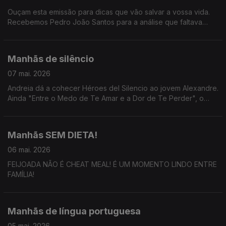
Ouçam esta emissão para dicas que vão salvar a vossa vida.
Recebemos Pedro João Santos para a análise que faltava
sobre o concerto filme de Billie Eilish e ainda Gonçalo Ventura
sobre o podcast "Hora Bolas!".
Manhãs de silêncio
07 mai. 2026
Andreia dá a cohecer Héroes del Silencio ao jovem Alexandre.
Ainda "Entre o Medo de Te Amar e a Dor de Te Perder", o
novo livro de Fátima Lopes em conversa nas Manhãs da 3.
Manhãs SEM DIETA!
06 mai. 2026
FEIJOADA NÃO É CHEAT MEAL! É UM MOMENTO LINDO ENTRE
FAMÍLIA!
Manhãs de língua portuguesa
05 mai. 2026