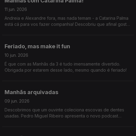
Manhãs com Catarina Palma!
11 jun. 2026
Andreia e Alexandre fora, mas nada temam - a Catarina Palma
está cá para vos fazer companhia! Descobriu que afinal gosta
de acordar (extremamente) cedo e que existe um padrão nos
hinos dos clubes portugueses.
Feriado, mas make it fun
10 jun. 2026
É que com as Manhãs da 3 é tudo imensamente divertido.
Obrigada por estarem desse lado, mesmo quando é feriado!
Manhãs arquivadas
09 jun. 2026
Descobrimos que um ouvinte coleciona escovas de dentes
usadas. Pedro Miguel Ribeiro apresenta o novo podcast
"SALTILLO Cromos de 86", uma viagem ao Mundial de 1986.
Joa Vitor diz umas graças.