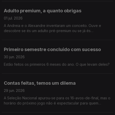
Adulto premium, a quanto obrigas
01 jul. 2026
A Andreia e o Alexandre inventaram um conceito. Ouve e
descobre se és um adulto pré-premium ou se já és
oficialmente crescido.
Primeiro semestre concluído com sucesso
30 jun. 2026
Estão feitos os primeiros 6 meses do ano. O que levam deles?
Contas feitas, temos um dilema
29 jun. 2026
A Seleção Nacional apurou-se para os 16-avos-de-final, mas o
horário do próximo jogo não é espectacular para quem
acorda cedo na sexta-feira. O Alex tem um plano!