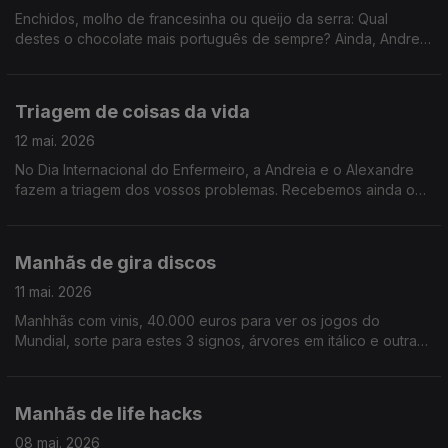
Enchidos, molho de francesinha ou queijo da serra: Qual
destes o chocolate mais português de sempre? Ainda, Andreia
revela que detesta um doce que Alexandre venera o que
gera, a meu ver, uma discussão compreensivel.
Triagem de coisas da vida
12 mai. 2026
No Dia Internacional do Enfermeiro, a Andreia e o Alexandre
fazem a triagem dos vossos problemas. Recebemos ainda o
elenco do Clube dos Poetas Mortos, a história que finalmente
chegou aos palcos portugueses.
Manhãs de gira discos
11 mai. 2026
Manhhãs com vinis, 40.000 euros para ver os jogos do
Mundial, sorte para estes 3 signos, árvores em itálico e outras
coisas que nos fizeram rir imenso não fossemos nós um
programa de rádio entre as 7h e as 10h.
Manhãs de life hacks
08 mai. 2026