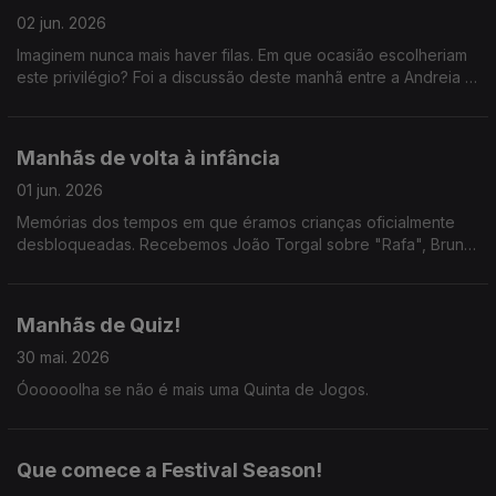
02 jun. 2026
Imaginem nunca mais haver filas. Em que ocasião escolheriam
este privilégio? Foi a discussão deste manhã entre a Andreia e
o Alexandre, com revelações exclusivas.
Manhãs de volta à infância
01 jun. 2026
Memórias dos tempos em que éramos crianças oficialmente
desbloqueadas. Recebemos João Torgal sobre "Rafa", Bruno
Pires sobre a Feira do Livro e as irmãs Leonor e Beatriz
Carretas sobre a peça "Ao Longe, o Fim do Mundo".
Manhãs de Quiz!
30 mai. 2026
Óooooolha se não é mais uma Quinta de Jogos.
Que comece a Festival Season!