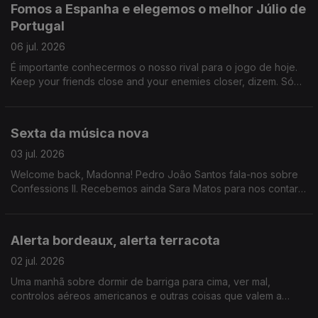
Fomos a Espanha e elegemos o melhor Júlio de
Portugal
06 jul. 2026
É importante conhecermos o nosso rival para o jogo de hoje.
Keep your friends close and your enemies closer, dizem. Só
que aqui não há inimigos porque somos adultos e no final do
dia é só um jogo ok.
Sexta da música nova
03 jul. 2026
Welcome back, Madonna! Pedro João Santos fala-nos sobre
Confessions II. Recebemos ainda Sara Matos para nos contar
tudo sobre o novo programa da RTP, "Siga a Dança".
Alerta bordeaux, alerta terracota
02 jul. 2026
Uma manhã sobre dormir de barriga para cima, ver mal,
controlos aéreos americanos e outras coisas que valem a
pena juro a sério.