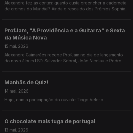
Alexandre fez as contas: quanto custa preencher a caderneta
de cromos do Mundial? Ainda o rescaldo dos Prémios Sophia,
para quem não anda atento, e uma visita ao Muzeu, o novo
museu de Braga.
ProfJam, "A Providência e a Guitarra" e Sexta
da Música Nova
15 mai. 2026
Alexandre Guimarães recebe ProfJam no dia de lançamento
do novo álbum LSD. Salvador Sobral, João Nicolau e Pedro
Inês juntam-se às Manhãs para uma conversa sobre o filme "A
Providência e a Guitarra".
Manhãs de Quiz!
14 mai. 2026
Hoje, com a participação do ouvinte Tiago Veloso.
O chocolate mais tuga de portugal
13 mai. 2026