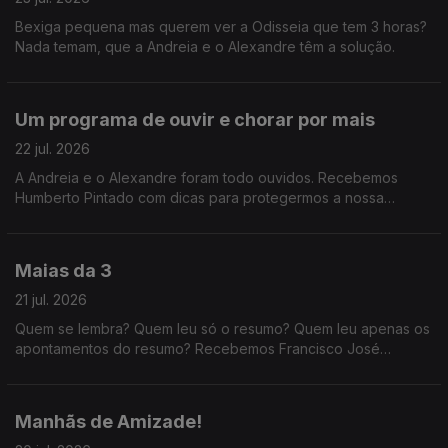
Bexiga pequena mas querem ver a Odisseia que tem 3 horas?
Nada temam, que a Andreia e o Alexandre têm a solução.
Um programa de ouvir e chorar por mais
22 jul. 2026
A Andreia e o Alexandre foram todo ouvidos. Recebemos
Humberto Pintado com dicas para protegermos a nossa
audição, e ainda o jornalista de música Daniel Dias que nos
fala da cultura de não proteção auditiva.
Maias da 3
21 jul. 2026
Quem se lembra? Quem leu só o resumo? Quem leu apenas os
apontamentos do resumo? Recebemos Francisco José
Viegas, da Quetzal, que nos explica tudo sobre a nova edição
d'Os Maias para leitores do século XXI.
Manhãs de Amizade!