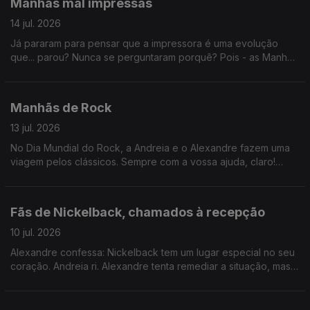
Manhãs mal impressas
14 jul. 2026
Já pararam para pensar que a impressora é uma evolução
que... parou? Nunca se perguntaram porquê? Pois - as Manhãs
têm a resposta.
Manhãs de Rock
13 jul. 2026
No Dia Mundial do Rock, a Andreia e o Alexandre fazem uma
viagem pelos clássicos. Sempre com a vossa ajuda, claro!
Ainda a Hora do Jogo, hoje sobre a apresentação de JJ. Ah: e
parabéns, Jorge Pargana!
Fãs de Nickelback, chamados à recepção
10 jul. 2026
Alexandre confessa: Nickelback tem um lugar especial no seu
coração. Andreia ri. Alexandre tenta remediar a situação, mas
faz pior ao comparar a banda com Green Day. Andreia desiste.