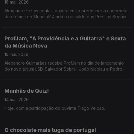
18 mai. 2026
Alexandre fez as contas: quanto custa preencher a caderneta
de cromos do Mundial? Ainda o rescaldo dos Prémios Sophia,
para quem não anda atento, e uma visita ao Muzeu, o novo
museu de Braga.
ProfJam, "A Providência e a Guitarra" e Sexta
da Música Nova
15 mai. 2026
Alexandre Guimarães recebe ProfJam no dia de lançamento
do novo álbum LSD. Salvador Sobral, João Nicolau e Pedro
Inês juntam-se às Manhãs para uma conversa sobre o filme "A
Providência e a Guitarra".
Manhãs de Quiz!
14 mai. 2026
Hoje, com a participação do ouvinte Tiago Veloso.
O chocolate mais tuga de portugal