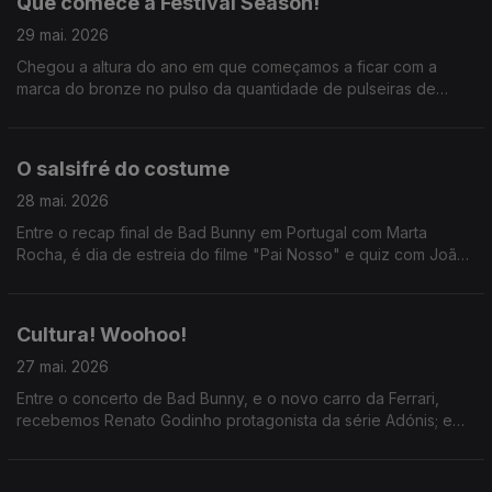
Que comece a Festival Season!
29 mai. 2026
Chegou a altura do ano em que começamos a ficar com a
marca do bronze no pulso da quantidade de pulseiras de
festivais que usamos. AH! BEM VINDO VERÃO!
O salsifré do costume
28 mai. 2026
Entre o recap final de Bad Bunny em Portugal com Marta
Rocha, é dia de estreia do filme "Pai Nosso" e quiz com João
Torgal.
Cultura! Woohoo!
27 mai. 2026
Entre o concerto de Bad Bunny, e o novo carro da Ferrari,
recebemos Renato Godinho protagonista da série Adónis; e
ainda: Marta Gil e João Cabral sobre a peça "Da Boca Para
Fora".