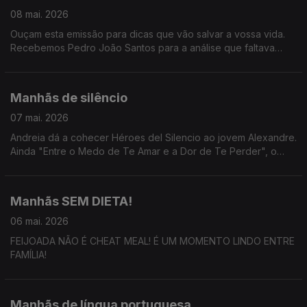
08 mai. 2026
Ouçam esta emissão para dicas que vão salvar a vossa vida.
Recebemos Pedro João Santos para a análise que faltava
sobre o concerto filme de Billie Eilish e ainda Gonçalo Ventura
sobre o podcast "Hora Bolas!".
Manhãs de silêncio
07 mai. 2026
Andreia dá a cohecer Héroes del Silencio ao jovem Alexandre.
Ainda "Entre o Medo de Te Amar e a Dor de Te Perder", o
novo livro de Fátima Lopes em conversa nas Manhãs da 3.
Manhãs SEM DIETA!
06 mai. 2026
FEIJOADA NÃO É CHEAT MEAL! É UM MOMENTO LINDO ENTRE
FAMÍLIA!
Manhãs de língua portuguesa