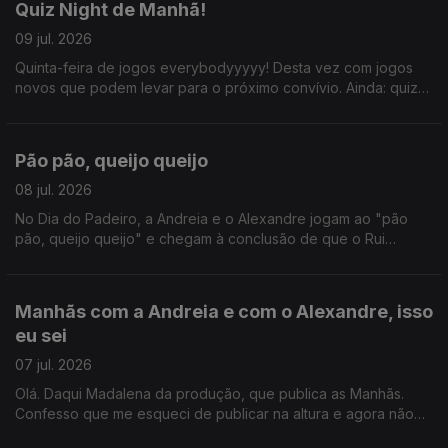
Quiz Night de Manhã!
09 jul. 2026
Quinta-feira de jogos everybodyyyyy! Desta vez com jogos
novos que podem levar para o próximo convívio. Ainda: quiz
com João Torgal, com a participação impec do ouvinte
Ricardo Guerreiro.
Pão pão, queijo queijo
08 jul. 2026
No Dia do Padeiro, a Andreia e o Alexandre jogam ao "pão
pão, queijo queijo" e chegam à conclusão de que o Rui
Veloso se enganou quando disse que não se amava alguém
que não ouve a mesma canção. Ainda Hora do Jogo!
Manhãs com a Andreia e com o Alexandre, isso
eu sei
07 jul. 2026
Olá. Daqui Madalena da produção, que publica as Manhãs.
Confesso que me esqueci de publicar na altura e agora não
me lembro sobre o que foi este programa. Acho que a certa