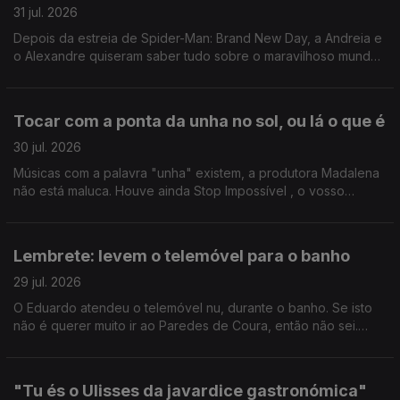
31 jul. 2026
Depois da estreia de Spider-Man: Brand New Day, a Andreia e
o Alexandre quiseram saber tudo sobre o maravilhoso mundo
das amigas aranhas. Gonçalo Ayala deu uma ajudinha.
Tocar com a ponta da unha no sol, ou lá o que é
30 jul. 2026
Músicas com a palavra "unha" existem, a produtora Madalena
não está maluca. Houve ainda Stop Impossível , o vosso
preferido, e, claro, Quiz Night de Manhã - o último antes das
merecidas férias do host João Torgal.
Lembrete: levem o telemóvel para o banho
29 jul. 2026
O Eduardo atendeu o telemóvel nu, durante o banho. Se isto
não é querer muito ir ao Paredes de Coura, então não sei.
Ricardo Sérgio faz uma visita para nos pôr a par das estreias
do mês de agosto.
"Tu és o Ulisses da javardice gastronómica"