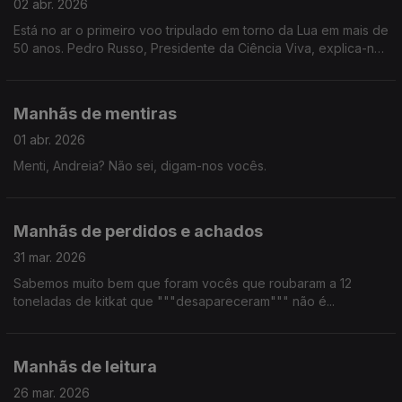
02 abr. 2026
Está no ar o primeiro voo tripulado em torno da Lua em mais de
50 anos. Pedro Russo, Presidente da Ciência Viva, explica-nos
tudo. Joa Vitor diz que os pais destes astronautas poderão
não estar assim tão orgulhosos.
Manhãs de mentiras
01 abr. 2026
Menti, Andreia? Não sei, digam-nos vocês.
Manhãs de perdidos e achados
31 mar. 2026
Sabemos muito bem que foram vocês que roubaram a 12
toneladas de kitkat que """desapareceram""" não é...
Manhãs de leitura
26 mar. 2026