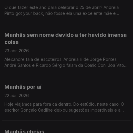
O que fazer este ano para celebrar o 25 de abril? Andreia
Pinto got your back, não fosse ela uma excelente mãe e
profissional e mulher e amiga e sonhadora.
Manhãs sem nome devido a ter havido imensa
coisa
23 abr. 2026
Alexandre fala de escoteiros. Andreia ri de Jorge Pontes.
André Santos e Ricardo Sérgio falam da Comic Con. Joa Vitor
imita Michael Jackson. Ah, que bom é ser jovem.
Manhãs por aí
22 abr. 2026
Hoje viajámos para fora cá dentro. Do estúdio, neste caso. O
escritor Gonçalo Cadilhe deixou sugestões imperdíveis e a
Beatiz Duarte deu-nos a conhecer o MAPPI, um cantinho em
Alpiarça para quem quer fugir à cidade.
Manhãs cheias