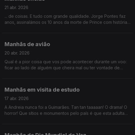
21 abr. 2026
... de coisas. E tudo com grande qualidade. Jorge Pontes faz
anos, assinalámos os 10 anos da morte de Prince com histórias
de Álvaro Costa e descobrimos o novo sabor da chupa chups
que enfim.
Manhãs de avião
20 abr. 2026
Qual é a pior coisa que vos pode acontecer durante um voo:
ficar ao lado de alguém que cheira mal ou ter vontade de
fazer o nr2? Assinalámos ainda o Dia da Língua Chinesa.
Cuidado com essas tatuagens, só isso.
Manhãs em visita de estudo
17 abr. 2026
A Andreia nunca foi a Guimarães. Tan tan taaaaan! O drama! O
horror! Que sítios e monumentos pelo país é que esta adulta
deve visitar enquanto ainda vai a tempo de se redimir?
Obrigada.