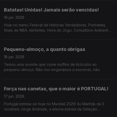
Batatas! Unidas! Jamais serão vencidas!
19 jun. 2026
Hoje no menu: Festival de Histórias Verdadeiras, Porbatata,
finais de NBA, elefantes, Hora do Jogo, Consultório Ambientel,
risos.
Pequeno-almoço, a quanto obrigas
18 jun. 2026
Temos uma ouvinte que come muffins de bróculos ao
pequeno-almoço. Não nos enganámos a escrever, não.
Força nas canetas, que o maior é PORTUGAL!
17 jun. 2026
Portugal estreia-se hoje no Mundial 2026! As Manhãs da 3
recebem Jorge Andrade, a eterna estrela da Seleção
Portuguesa, que revelou o que comia ao pequeno-almoço