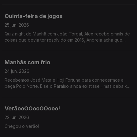
Quinta-feira de jogos
25 jun. 2026
Quiz night de Manhã com João Torgal, Alex recebe emails de
coisas que devia ter resolvido em 2016, Andreia acha que
devia ter ganhado no STOP. Injustiças, risadas, reflexões.
Manhãs com frio
24 jun. 2026
Recebemos José Mata e Hoji Fortuna para conhecermos a
peça Polo Norte. E se o Paraíso ainda existisse... mas debaixo
do gelo?
VerãooOOooOOooo!
22 jun. 2026
Chegou o verão!