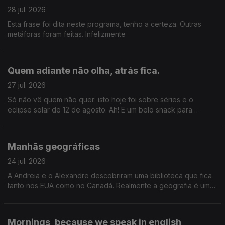
28 jul. 2026
Esta frase foi dita neste programa, tenho a certeza. Outras
metáforas foram feitas. Infelizmente
Quem adiante não olha, atrás fica.
27 jul. 2026
Só não vê quem não quer: isto hoje foi sobre séries e o
eclipse solar de 12 de agosto. Ah! E um belo snack para
acompanhar tudo isto.
Manhãs geográficas
24 jul. 2026
A Andreia e o Alexandre descobriram uma biblioteca que fica
tanto nos EUA como no Canadá. Realmente a geografia é uma
coisa incrível. Gil Mendes da Costa, autor do livro "Os Países
Que Quase Existiram" que o diga.
Mornings, because we speak in english