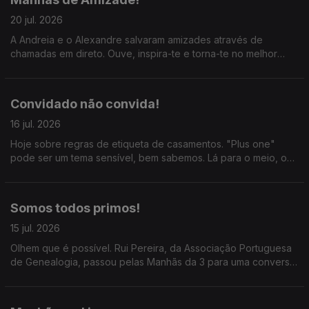
20 jul. 2026
A Andreia e o Alexandre salvaram amizades através de
chamadas em direto. Ouve, inspira-te e torna-te no melhor
amigo do mundo! :) #amizade
Convidado não convida!
16 jul. 2026
Hoje sobre regras de etiqueta de casamentos. "Plus one"
pode ser um tema sensível, bem sabemos. Lá para o meio, o
Joa Vitor diz que as bolas de berlim só começaram a ser
vendidas em 2011 e todos riem em uníssono.
Somos todos primos!
15 jul. 2026
Olhem que é possível. Rui Pereira, da Associação Portuguesa
de Genealogia, passou pelas Manhãs da 3 para uma conversa
que por nós tinha durado o resto do dia. Ainda a conversa
entre Mariana Oliveira e José Luis Peixoto.