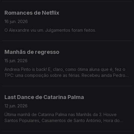
durante o Mundial 2004.
Romances de Netflix
16 jun. 2026
O Alexandre viu um. Julgamentos foram feitos.
Manhãs de regresso
15 jun. 2026
Andreia Pinto is back! E, claro, como ótima aluna que é, fez o
TPC: uma composição sobre as férias. Recebeu ainda Pedro
João Santos sobre o podcast "Gorillaz: A Minha Banda é uma
Animação".
Last Dance de Catarina Palma
12 jun. 2026
Última manhã de Catarina Palma nas Manhãs da 3. Houve
Santos Populares, Casamentos de Santo António, Hora do
Jogo, Consultório Ambiental, Feira do Livro. Uff... que sexta-
feira!