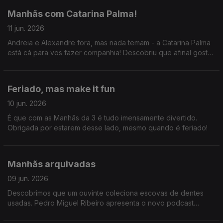
Manhãs com Catarina Palma!
11 jun. 2026
Andreia e Alexandre fora, mas nada temam - a Catarina Palma
está cá para vos fazer companhia! Descobriu que afinal gosta
de acordar (extremamente) cedo e que existe um padrão nos
hinos dos clubes portugueses.
Feriado, mas make it fun
10 jun. 2026
É que com as Manhãs da 3 é tudo imensamente divertido.
Obrigada por estarem desse lado, mesmo quando é feriado!
Manhãs arquivadas
09 jun. 2026
Descobrimos que um ouvinte coleciona escovas de dentes
usadas. Pedro Miguel Ribeiro apresenta o novo podcast
"SALTILLO Cromos de 86", uma viagem ao Mundial de 1986.
Joa Vitor diz umas graças.