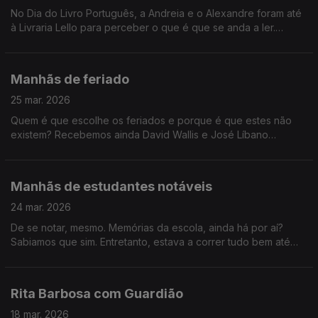
No Dia do Livro Português, a Andreia e o Alexandre foram até
à Livraria Lello para perceber o que é que se anda a ler.
Receberam ainda Mariana Dias, a booktoker do momento que
deixou algumas recomendações e um desafio
Manhãs de feriado
25 mar. 2026
Quem é que escolhe os feriados e porque é que estes não
existem? Recebemos ainda David Wallis e José Líbano
Monteiro da Seleção Portuguesa de Rugby, os mais recentes
Campeões da Europa!
Manhãs de estudantes notáveis
24 mar. 2026
De se notar, mesmo. Memórias da escola, ainda há por aí?
Sabiamos que sim. Entretanto, estava a correr tudo bem até
Joa Vitor decidir entrar no estúdio de peruca. Tudo aqui para
relembrarem.
Rita Barbosa com Guardião
18 mar. 2026