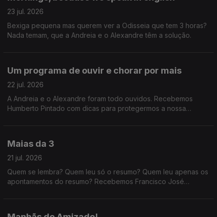
23 jul. 2026
Bexiga pequena mas querem ver a Odisseia que tem 3 horas?
Nada temam, que a Andreia e o Alexandre têm a solução.
Um programa de ouvir e chorar por mais
22 jul. 2026
A Andreia e o Alexandre foram todo ouvidos. Recebemos
Humberto Pintado com dicas para protegermos a nossa
audição, e ainda o jornalista de música Daniel Dias que nos
fala da cultura de não proteção auditiva.
Maias da 3
21 jul. 2026
Quem se lembra? Quem leu só o resumo? Quem leu apenas os
apontamentos do resumo? Recebemos Francisco José
Viegas, da Quetzal, que nos explica tudo sobre a nova edição
d'Os Maias para leitores do século XXI.
Manhãs de Amizade!