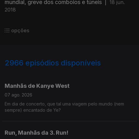
mundial, greve dos comboios e túneis
|
18 jun.
2018
opções
2966
episódios disponíveis
944253
942548
936208
932662
928651
925291
920823
915184
910283
Manhãs de Kanye West
07 ago. 2026
Em dia de concerto, que tal uma viagem pelo mundo (nem
sempre) encantado de Ye?
Run, Manhãs da 3. Run!