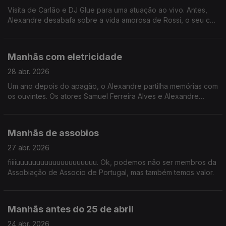
Visita de Carlão e DJ Glue para uma atuação ao vivo. Antes,
Alexandre desabafa sobre a vida amorosa de Rossi, o seu cão
solteiro. Andreia apoia este dono desesperado.
Manhãs com eletricidade
28 abr. 2026
Um ano depois do apagão, o Alexandre partilha memórias com
os ouvintes. Os atores Samuel Ferreira Alves e Alexandre
Carvalho, do (alegado) musical "Sr. Engenheiro", fazem uma
visita.
Manhãs de assobios
27 abr. 2026
fiiiiuuuuuuuuuuuuuuuuuuuu. Ok, podemos não ser membros da
Assobiação de Associo de Portugal, mas também temos valor.
Manhãs antes do 25 de abril
24 abr. 2026