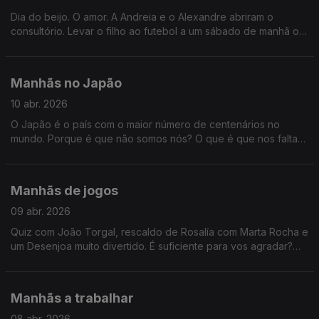
Dia do beijo. O amor. A Andreia e o Alexandre abriram o
consultório. Levar o filho ao futebol a um sábado de manhã ou
em guardar um lugar para o amigo que está atrasado também
é amor, ok? Esclarecidos?
Manhãs no Japão
10 abr. 2026
O Japão é o país com o maior número de centenários no
mundo. Porque é que não somos nós? O que é que nos falta?
O que é que estamos a fazer de errado? Música não é de
certeza; e recebemos Holy Nohing que nos provaram isso
mesmo com disco novo.
Manhãs de jogos
09 abr. 2026
Quiz com João Torgal, rescaldo de Rosalía com Marta Rocha e
um Desenjoa muito divertido. É suficiente para vos agradar?
Sejam sinceros.
Manhãs a trabalhar
08 abr. 2026