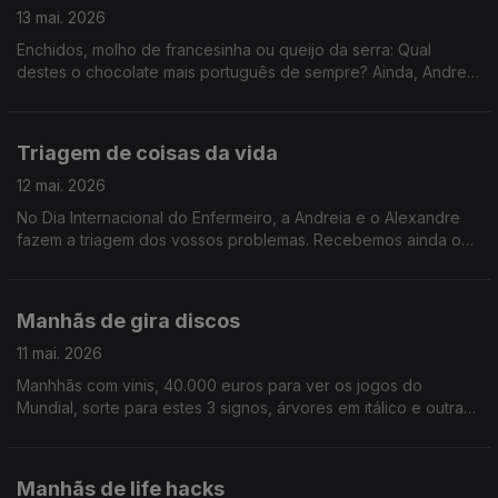
13 mai. 2026
Enchidos, molho de francesinha ou queijo da serra: Qual
destes o chocolate mais português de sempre? Ainda, Andreia
revela que detesta um doce que Alexandre venera o que
gera, a meu ver, uma discussão compreensivel.
Triagem de coisas da vida
12 mai. 2026
No Dia Internacional do Enfermeiro, a Andreia e o Alexandre
fazem a triagem dos vossos problemas. Recebemos ainda o
elenco do Clube dos Poetas Mortos, a história que finalmente
chegou aos palcos portugueses.
Manhãs de gira discos
11 mai. 2026
Manhhãs com vinis, 40.000 euros para ver os jogos do
Mundial, sorte para estes 3 signos, árvores em itálico e outras
coisas que nos fizeram rir imenso não fossemos nós um
programa de rádio entre as 7h e as 10h.
Manhãs de life hacks