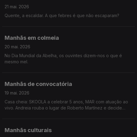
21 mai. 2026
Quente, a escaldar. A que febres é que não escaparam?
Manhãs em colmeia
20 mai. 2026
No Dia Mundial da Abelha, os ouvintes dizem-nos o que é
mesmo mel.
Manhãs de convocatória
19 mai. 2026
Casa cheia: SKOOLA a celebrar 5 anos, MAR com atuação ao
vivo. Andreia rouba o lugar de Roberto Martínez e decide
quem vai representar o país no Mundial. Há rumores de que
Quim irá defender a baliza portuguesa.
Manhãs culturais