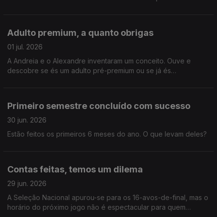
pena juro a sério.
Adulto premium, a quanto obrigas
01 jul. 2026
A Andreia e o Alexandre inventaram um conceito. Ouve e
descobre se és um adulto pré-premium ou se já és
oficialmente crescido.
Primeiro semestre concluído com sucesso
30 jun. 2026
Estão feitos os primeiros 6 meses do ano. O que levam deles?
Contas feitas, temos um dilema
29 jun. 2026
A Seleção Nacional apurou-se para os 16-avos-de-final, mas o
horário do próximo jogo não é espectacular para quem
acorda cedo na sexta-feira. O Alex tem um plano!