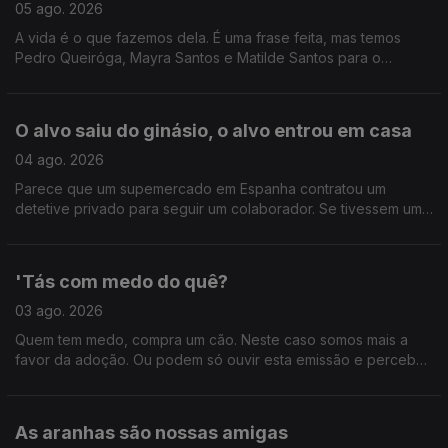
05 ago. 2026
A vida é o que fazemos dela. É uma frase feita, mas temos
Pedro Queiróga, Mayra Santos e Matilde Santos para o
comprovar.
O alvo saiu do ginásio, o alvo entrou em casa
04 ago. 2026
Parece que um supemercado em Espanha contratou um
detetive privado para seguir um colaborador. Se tivessem um
atrás de vocês, o que é que ia ver? Ainda, os 20 anos de Bons
Sons.
'Tás com medo do quê?
03 ago. 2026
Quem tem medo, compra um cão. Neste caso somos mais a
favor da adoção. Ou podem só ouvir esta emissão e perceber
como enfrentar o medo de forma saudável, com as dicas do
psiquatra e autor João Carlos Melo.
As aranhas são nossas amigas