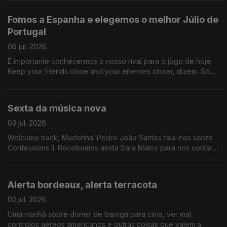
altura falam norueguês. Mas também o que é a vida sem uma
surpresa de vez em quando?
Fomos a Espanha e elegemos o melhor Júlio de
Portugal
06 jul. 2026
É importante conhecermos o nosso rival para o jogo de hoje.
Keep your friends close and your enemies closer, dizem. Só
que aqui não há inimigos porque somos adultos e no final do
dia é só um jogo ok.
Sexta da música nova
03 jul. 2026
Welcome back, Madonna! Pedro João Santos fala-nos sobre
Confessions II. Recebemos ainda Sara Matos para nos contar
tudo sobre o novo programa da RTP, "Siga a Dança".
Alerta bordeaux, alerta terracota
02 jul. 2026
Uma manhã sobre dormir de barriga para cima, ver mal,
controlos aéreos americanos e outras coisas que valem a