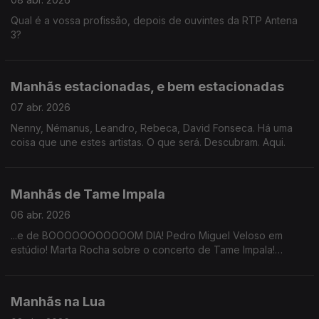
Qual é a vossa profissão, depois de ouvintes da RTP Antena
3?
Manhãs estacionadas, e bem estacionadas
07 abr. 2026
Nenny, Némanus, Leandro, Rebeca, David Fonseca. Há uma
coisa que une estes artistas. O que será. Descubram. Aqui.
Manhãs de Tame Impala
06 abr. 2026
...e de BOOOOOOOOOOOM DIA! Pedro Miguel Veloso em
estúdio! Marta Rocha sobre o concerto de Tame Impala!
Alexandre Guimarães sobre ter conhecido Kevin Parker!
Andreia sobre ter feito o equivalente a um treino no concerto!
Manhãs na Lua