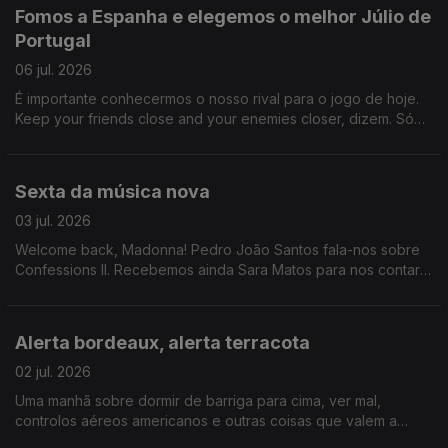
surpresa de vez em quando?
Fomos a Espanha e elegemos o melhor Júlio de
Portugal
06 jul. 2026
É importante conhecermos o nosso rival para o jogo de hoje.
Keep your friends close and your enemies closer, dizem. Só
que aqui não há inimigos porque somos adultos e no final do
dia é só um jogo ok.
Sexta da música nova
03 jul. 2026
Welcome back, Madonna! Pedro João Santos fala-nos sobre
Confessions II. Recebemos ainda Sara Matos para nos contar
tudo sobre o novo programa da RTP, "Siga a Dança".
Alerta bordeaux, alerta terracota
02 jul. 2026
Uma manhã sobre dormir de barriga para cima, ver mal,
controlos aéreos americanos e outras coisas que valem a
pena juro a sério.