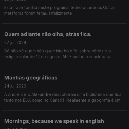
Esta frase foi dita neste programa, tenho a certeza. Outras
metáforas foram feitas. Infelizmente
Quem adiante não olha, atrás fica.
27 jul. 2026
Só não vê quem não quer: isto hoje foi sobre séries e o
eclipse solar de 12 de agosto. Ah! E um belo snack para
acompanhar tudo isto.
Manhãs geográficas
24 jul. 2026
A Andreia e o Alexandre descobriram uma biblioteca que fica
tanto nos EUA como no Canadá. Realmente a geografia é uma
coisa incrível. Gil Mendes da Costa, autor do livro "Os Países
Que Quase Existiram" que o diga.
Mornings, because we speak in english