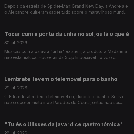
Depois da estreia de Spider-Man: Brand New Day, a Andreia e
o Alexandre quiseram saber tudo sobre o maravilhoso mundo
das amigas aranhas. Gonçalo Ayala deu uma ajudinha.
Tocar com a ponta da unha no sol, ou lá o que é
30 jul. 2026
Músicas com a palavra "unha" existem, a produtora Madalena
não está maluca. Houve ainda Stop Impossível , o vosso
preferido, e, claro, Quiz Night de Manhã - o último antes das
merecidas férias do host João Torgal.
Lembrete: levem o telemóvel para o banho
29 jul. 2026
O Eduardo atendeu o telemóvel nu, durante o banho. Se isto
não é querer muito ir ao Paredes de Coura, então não sei.
Ricardo Sérgio faz uma visita para nos pôr a par das estreias
do mês de agosto.
"Tu és o Ulisses da javardice gastronómica"
28 jul. 2026