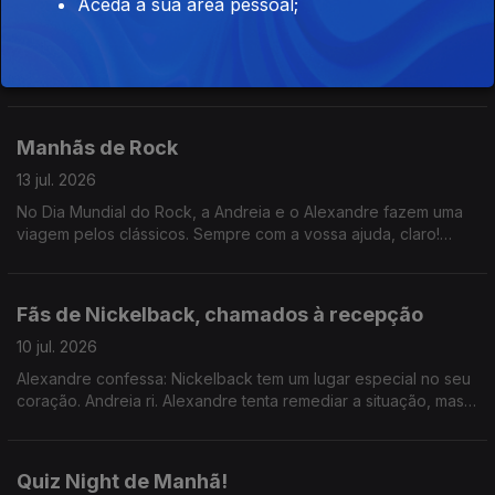
Aceda à sua área pessoal;
14 jul. 2026
Já pararam para pensar que a impressora é uma evolução
que... parou? Nunca se perguntaram porquê? Pois - as Manhãs
têm a resposta.
Manhãs de Rock
13 jul. 2026
No Dia Mundial do Rock, a Andreia e o Alexandre fazem uma
viagem pelos clássicos. Sempre com a vossa ajuda, claro!
Ainda a Hora do Jogo, hoje sobre a apresentação de JJ. Ah: e
parabéns, Jorge Pargana!
Fãs de Nickelback, chamados à recepção
10 jul. 2026
Alexandre confessa: Nickelback tem um lugar especial no seu
coração. Andreia ri. Alexandre tenta remediar a situação, mas
faz pior ao comparar a banda com Green Day. Andreia desiste.
Quiz Night de Manhã!