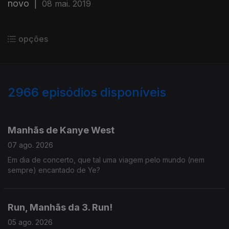
novo
|
08 mai. 2019
opções
2966
episódios disponíveis
944253
942548
936208
Manhãs de Kanye West
07 ago. 2026
Em dia de concerto, que tal uma viagem pelo mundo (nem
sempre) encantado de Ye?
Run, Manhãs da 3. Run!
05 ago. 2026