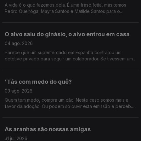
A vida é o que fazemos dela. É uma frase feita, mas temos
Pedro Queiróga, Mayra Santos e Matilde Santos para o
comprovar.
O alvo saiu do ginásio, o alvo entrou em casa
04 ago. 2026
Parece que um supemercado em Espanha contratou um
detetive privado para seguir um colaborador. Se tivessem um
atrás de vocês, o que é que ia ver? Ainda, os 20 anos de Bons
Sons.
'Tás com medo do quê?
03 ago. 2026
Quem tem medo, compra um cão. Neste caso somos mais a
favor da adoção. Ou podem só ouvir esta emissão e perceber
como enfrentar o medo de forma saudável, com as dicas do
psiquatra e autor João Carlos Melo.
As aranhas são nossas amigas
31 jul. 2026