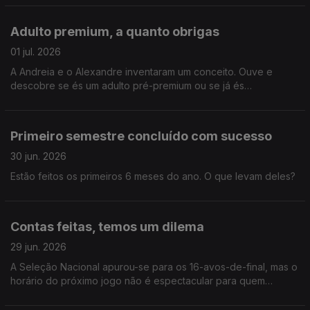
Adulto premium, a quanto obrigas
01 jul. 2026
A Andreia e o Alexandre inventaram um conceito. Ouve e
descobre se és um adulto pré-premium ou se já és
oficialmente crescido.
Primeiro semestre concluído com sucesso
30 jun. 2026
Estão feitos os primeiros 6 meses do ano. O que levam deles?
Contas feitas, temos um dilema
29 jun. 2026
A Seleção Nacional apurou-se para os 16-avos-de-final, mas o
horário do próximo jogo não é espectacular para quem
acorda cedo na sexta-feira. O Alex tem um plano!