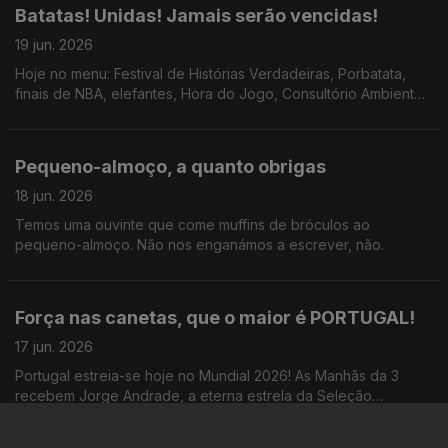
Batatas! Unidas! Jamais serão vencidas!
19 jun. 2026
Hoje no menu: Festival de Histórias Verdadeiras, Porbatata,
finais de NBA, elefantes, Hora do Jogo, Consultório Ambientel,
risos.
Pequeno-almoço, a quanto obrigas
18 jun. 2026
Temos uma ouvinte que come muffins de bróculos ao
pequeno-almoço. Não nos enganámos a escrever, não.
Força nas canetas, que o maior é PORTUGAL!
17 jun. 2026
Portugal estreia-se hoje no Mundial 2026! As Manhãs da 3
recebem Jorge Andrade, a eterna estrela da Seleção
Portuguesa, que revelou o que comia ao pequeno-almoço
durante o Mundial 2004.