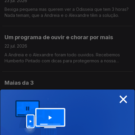
23 jul. 2026
Bexiga pequena mas querem ver a Odisseia que tem 3 horas?
Nada temam, que a Andreia e o Alexandre têm a solução.
Um programa de ouvir e chorar por mais
22 jul. 2026
A Andreia e o Alexandre foram todo ouvidos. Recebemos
Humberto Pintado com dicas para protegermos a nossa
audição, e ainda o jornalista de música Daniel Dias que nos
fala da cultura de não proteção auditiva.
Maias da 3
×
21 jul. 2026
Quem se lembra? Quem leu só o resumo? Quem leu apenas os
apontamentos do resumo? Recebemos Francisco José
Viegas, da Quetzal, que nos explica tudo sobre a nova edição
d'Os Maias para leitores do século XXI.
Manhãs de Amizade!