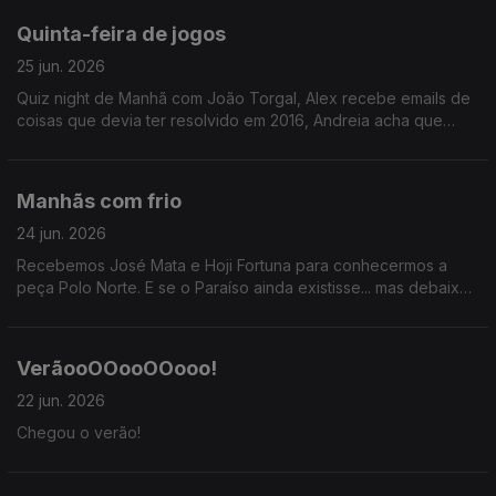
Quinta-feira de jogos
25 jun. 2026
Quiz night de Manhã com João Torgal, Alex recebe emails de
coisas que devia ter resolvido em 2016, Andreia acha que
devia ter ganhado no STOP. Injustiças, risadas, reflexões.
Manhãs com frio
24 jun. 2026
Recebemos José Mata e Hoji Fortuna para conhecermos a
peça Polo Norte. E se o Paraíso ainda existisse... mas debaixo
do gelo?
VerãooOOooOOooo!
22 jun. 2026
Chegou o verão!