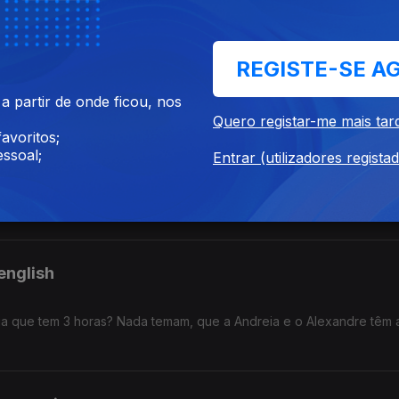
ca.
re séries e o eclipse solar de 12 de agosto. Ah! E um belo snack pa
REGISTE-SE A
 partir de onde ficou, nos
Quero registar-me mais tar
avoritos;
ssoal;
Entrar (utilizadores regista
biblioteca que fica tanto nos EUA como no Canadá. Realmente a ge
utor do livro "Os Países Que Quase Existiram" que o diga.
english
a que tem 3 horas? Nada temam, que a Andreia e o Alexandre têm 