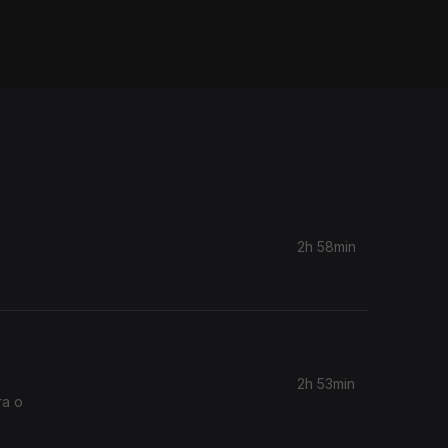
2h 58min
2h 53min
ra o