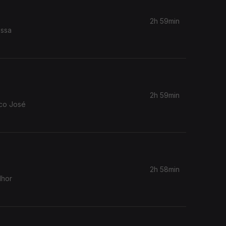
2h 59min
ossa
2h 59min
co José
2h 58min
lhor