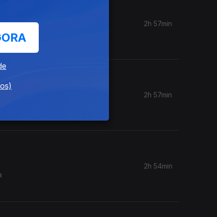
2h 57min
ra
GORA
de
dos)
2h 57min
ografia é
2h 54min
a