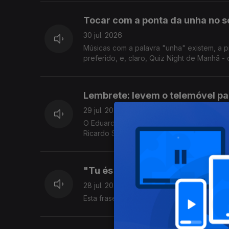
Tocar com a ponta da unha no sol
30 jul. 2026
Músicas com a palavra "unha" existem, a p
preferido, e, claro, Quiz Night de Manhã - 
Lembrete: levem o telemóvel pa
29 jul. 2026
O Eduardo atendeu o telemóvel nu, durante
Ricardo Sérgio faz uma visita para nos pôr
"Tu és o Ulisses da javardice 
28 jul. 2026
Esta frase foi dita neste programa, tenho a