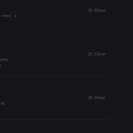
2h 58min
o meio, o
2h 59min
 uma
.
2h 58min
 as