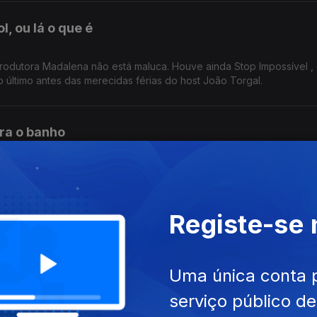
, ou lá o que é
rodutora Madalena não está maluca. Houve ainda Stop Impossível ,
o último antes das merecidas férias do host João Torgal.
ra o banho
 o banho. Se isto não é querer muito ir ao Paredes de Coura, então
 a par das estreias do mês de agosto.
Registe-se
gastronómica"
Uma única conta 
 certeza. Outras metáforas foram feitas. Infelizmente
serviço público d