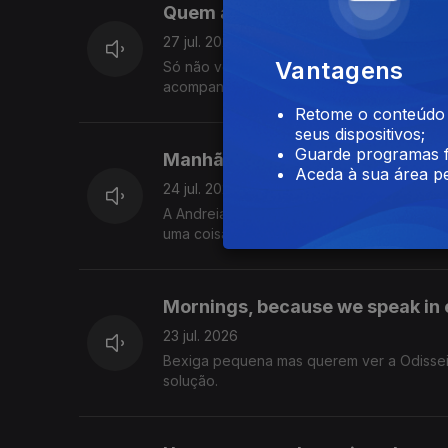
Quem adiante não olha, atrás fi
27 jul. 2026
Vantagens
Só não vê quem não quer: isto hoje foi sob
acompanhar tudo isto.
Retome o conteúdo a
seus dispositivos;
Guarde programas f
Manhãs geográficas
Aceda à sua área pe
24 jul. 2026
A Andreia e o Alexandre descobriram uma 
uma coisa incrível. Gil Mendes da Costa, a
Mornings, because we speak in 
23 jul. 2026
Bexiga pequena mas querem ver a Odissei
solução.