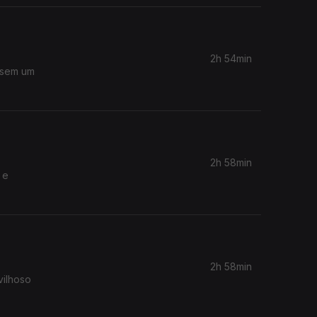
2h 54min
ssem um
2h 58min
 e
2h 58min
vilhoso