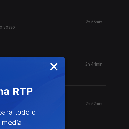
2h 55min
 o vosso
×
2h 44min
 não sei.
 na RTP
2h 52min
para todo o
e media