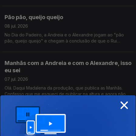
com João Torgal, com a participação impec do ouvinte
Ricardo Guerreiro.
Pão pão, queijo queijo
08 jul. 2026
No Dia do Padeiro, a Andreia e o Alexandre jogam ao "pão
pão, queijo queijo" e chegam à conclusão de que o Rui
Veloso se enganou quando disse que não se amava alguém
que não ouve a mesma canção. Ainda Hora do Jogo!
Manhãs com a Andreia e com o Alexandre, isso
eu sei
07 jul. 2026
Olá. Daqui Madalena da produção, que publica as Manhãs.
Confesso que me esqueci de publicar na altura e agora não
×
me lembro sobre o que foi este programa. Acho que a certa
altura falam norueguês. Mas também o que é a vida sem uma
surpresa de vez em quando?
Fomos a Espanha e elegemos o melhor Júlio de
Portugal
06 jul. 2026