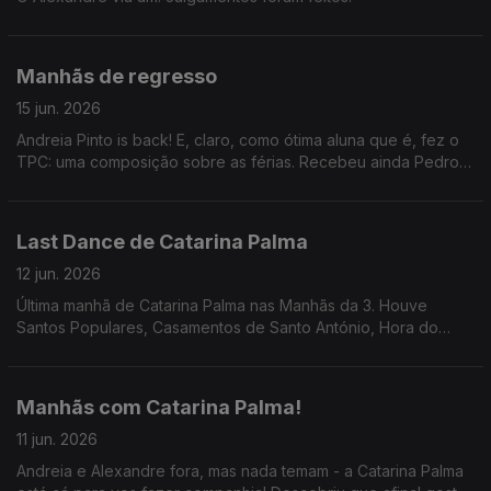
Manhãs de regresso
15 jun. 2026
Andreia Pinto is back! E, claro, como ótima aluna que é, fez o
TPC: uma composição sobre as férias. Recebeu ainda Pedro
João Santos sobre o podcast "Gorillaz: A Minha Banda é uma
Animação".
Last Dance de Catarina Palma
12 jun. 2026
Última manhã de Catarina Palma nas Manhãs da 3. Houve
Santos Populares, Casamentos de Santo António, Hora do
Jogo, Consultório Ambiental, Feira do Livro. Uff... que sexta-
feira!
Manhãs com Catarina Palma!
11 jun. 2026
Andreia e Alexandre fora, mas nada temam - a Catarina Palma