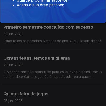
Guarde programas favoritos;
Aceda à sua área pessoal;
A Andreia e o Alexandre inventaram um conceito. Ouve e
descobre se és um adulto pré-premium ou se já és
oficialmente crescido.
Primeiro semestre concluído com sucesso
30 jun. 2026
Estão feitos os primeiros 6 meses do ano. O que levam deles?
Contas feitas, temos um dilema
29 jun. 2026
A Seleção Nacional apurou-se para os 16-avos-de-final, mas o
horário do próximo jogo não é espectacular para quem
acorda cedo na sexta-feira. O Alex tem um plano!
Quinta-feira de jogos
25 jun. 2026