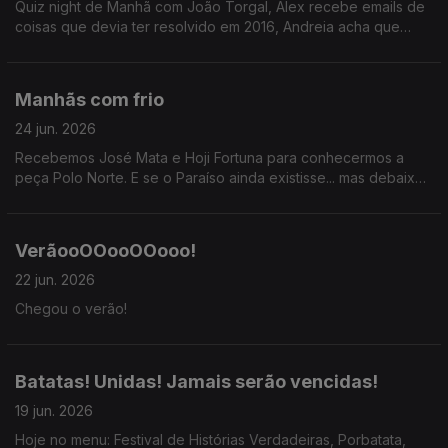
Quiz night de Manhã com João Torgal, Alex recebe emails de
coisas que devia ter resolvido em 2016, Andreia acha que
devia ter ganhado no STOP. Injustiças, risadas, reflexões.
Manhãs com frio
24 jun. 2026
Recebemos José Mata e Hoji Fortuna para conhecermos a
peça Polo Norte. E se o Paraíso ainda existisse... mas debaixo
do gelo?
VerãooOOooOOooo!
22 jun. 2026
Chegou o verão!
Batatas! Unidas! Jamais serão vencidas!
19 jun. 2026
Hoje no menu: Festival de Histórias Verdadeiras, Porbatata,