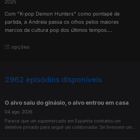
2025
Com "K-pop Demon Hunters" como pontapé de
partida, a Andreia passa os olhos pelos maiores
marcos da cultura pop dos últimos tempos.
Recebemos Beatriz Lopes, que nos dá a conhecer o
mundo do K-pop.
opções
2962
episódios disponíveis
942870
939371
935027
931050
O alvo saiu do ginásio, o alvo entrou em casa
04 ago. 2026
Parece que um supemercado em Espanha contratou um
detetive privado para seguir um colaborador. Se tivessem um
atrás de vocês, o que é que ia ver? Ainda, os 20 anos de Bons
Sons.