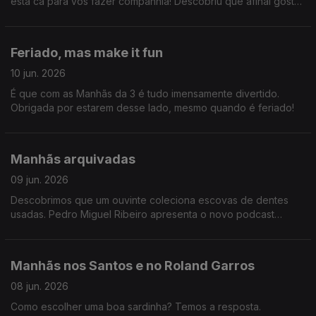
está cá para vos fazer companhia! Descobriu que afinal gosta
de acordar (extremamente) cedo e que existe um padrão nos
hinos dos clubes portugueses.
Feriado, mas make it fun
10 jun. 2026
É que com as Manhãs da 3 é tudo imensamente divertido.
Obrigada por estarem desse lado, mesmo quando é feriado!
Manhãs arquivadas
09 jun. 2026
Descobrimos que um ouvinte coleciona escovas de dentes
usadas. Pedro Miguel Ribeiro apresenta o novo podcast
"SALTILLO Cromos de 86", uma viagem ao Mundial de 1986.
Joa Vitor diz umas graças.
Manhãs nos Santos e no Roland Garros
08 jun. 2026
Como escolher uma boa sardinha? Temos a resposta.