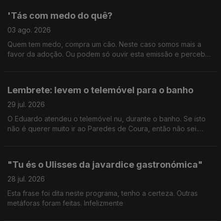
'Tás com medo do quê?
03 ago. 2026
Quem tem medo, compra um cão. Neste caso somos mais a
favor da adoção. Ou podem só ouvir esta emissão e perceber
como enfrentar o medo de forma saudável, com as dicas do
psiquatra e autor João Carlos Melo.
Lembrete: levem o telemóvel para o banho
29 jul. 2026
O Eduardo atendeu o telemóvel nu, durante o banho. Se isto
não é querer muito ir ao Paredes de Coura, então não sei.
Ricardo Sérgio faz uma visita para nos pôr a par das estreias
do mês de agosto.
"Tu és o Ulisses da javardice gastronómica"
28 jul. 2026
Esta frase foi dita neste programa, tenho a certeza. Outras
metáforas foram feitas. Infelizmente