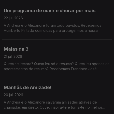
Um programa de ouvir e chorar por mais
22 jul. 2026
A Andreia e o Alexandre foram todo ouvidos. Recebemos
Humberto Pintado com dicas para protegermos a nossa
audição, e ainda o jornalista de música Daniel Dias que nos
fala da cultura de não proteção auditiva.
Maias da 3
21 jul. 2026
Quem se lembra? Quem leu só o resumo? Quem leu apenas os
apontamentos do resumo? Recebemos Francisco José
Viegas, da Quetzal, que nos explica tudo sobre a nova edição
d'Os Maias para leitores do século XXI.
Manhãs de Amizade!
20 jul. 2026
A Andreia e o Alexandre salvaram amizades através de
chamadas em direto. Ouve, inspira-te e torna-te no melhor
amigo do mundo! :) #amizade