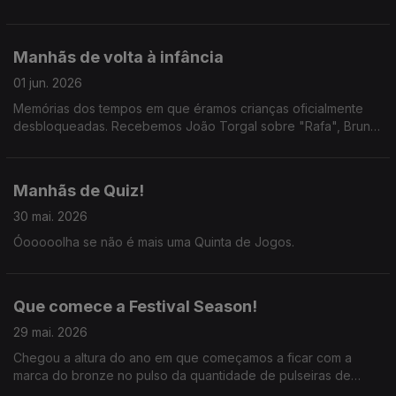
o Alexandre, com revelações exclusivas.
Manhãs de volta à infância
01 jun. 2026
Memórias dos tempos em que éramos crianças oficialmente
desbloqueadas. Recebemos João Torgal sobre "Rafa", Bruno
Pires sobre a Feira do Livro e as irmãs Leonor e Beatriz
Carretas sobre a peça "Ao Longe, o Fim do Mundo".
Manhãs de Quiz!
30 mai. 2026
Óooooolha se não é mais uma Quinta de Jogos.
Que comece a Festival Season!
29 mai. 2026
Chegou a altura do ano em que começamos a ficar com a
marca do bronze no pulso da quantidade de pulseiras de
festivais que usamos. AH! BEM VINDO VERÃO!