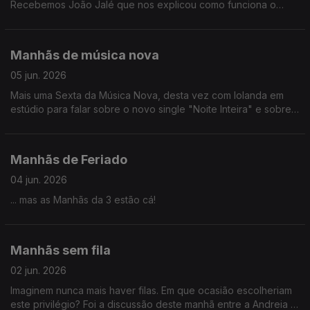
Recebemos João Jalé que nos explicou como funciona o
sistema CopoMais Lisboa e ainda houve tempo para um
rescaldo da final de Roland Garros por João Torgal.
Manhãs de música nova
05 jun. 2026
Mais uma Sexta da Música Nova, desta vez com Iolanda em
estúdio para falar sobre o novo single "Noite Inteira" e sobre
o concerto no Coliseu dos Recreios.
Manhãs de Feriado
04 jun. 2026
... mas as Manhãs da 3 estão cá!
Manhãs sem fila
02 jun. 2026
Imaginem nunca mais haver filas. Em que ocasião escolheriam
este privilégio? Foi a discussão deste manhã entre a Andreia e