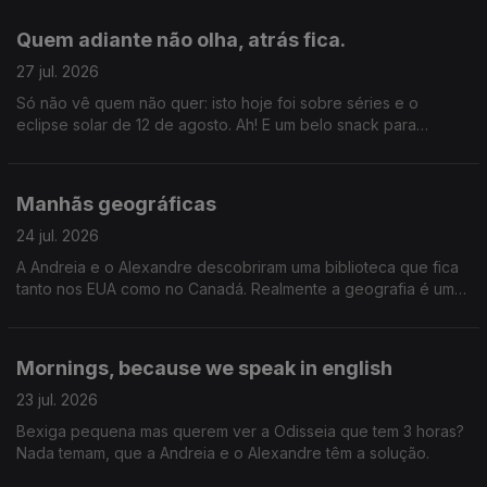
Quem adiante não olha, atrás fica.
27 jul. 2026
Só não vê quem não quer: isto hoje foi sobre séries e o
eclipse solar de 12 de agosto. Ah! E um belo snack para
acompanhar tudo isto.
Manhãs geográficas
24 jul. 2026
A Andreia e o Alexandre descobriram uma biblioteca que fica
tanto nos EUA como no Canadá. Realmente a geografia é uma
coisa incrível. Gil Mendes da Costa, autor do livro "Os Países
Que Quase Existiram" que o diga.
Mornings, because we speak in english
23 jul. 2026
Bexiga pequena mas querem ver a Odisseia que tem 3 horas?
Nada temam, que a Andreia e o Alexandre têm a solução.