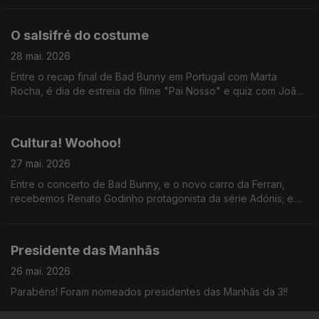
O salsifré do costume
28 mai. 2026
Entre o recap final de Bad Bunny em Portugal com Marta
Rocha, é dia de estreia do filme "Pai Nosso" e quiz com João
Torgal.
Cultura! Woohoo!
27 mai. 2026
Entre o concerto de Bad Bunny, e o novo carro da Ferrari,
recebemos Renato Godinho protagonista da série Adónis; e
ainda: Marta Gil e João Cabral sobre a peça "Da Boca Para
Fora".
Presidente das Manhãs
26 mai. 2026
Parabéns! Foram nomeados presidentes das Manhãs da 3!!