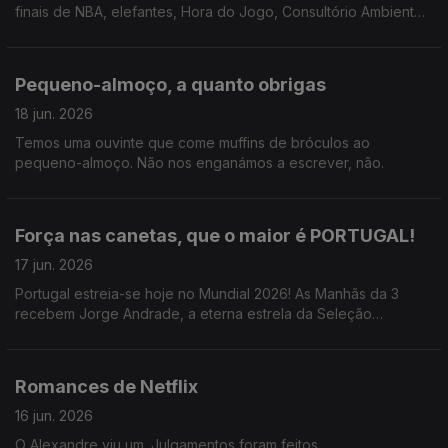
finais de NBA, elefantes, Hora do Jogo, Consultório Ambientel,
risos.
Pequeno-almoço, a quanto obrigas
18 jun. 2026
Temos uma ouvinte que come muffins de bróculos ao
pequeno-almoço. Não nos enganámos a escrever, não.
Força nas canetas, que o maior é PORTUGAL!
17 jun. 2026
Portugal estreia-se hoje no Mundial 2026! As Manhãs da 3
recebem Jorge Andrade, a eterna estrela da Seleção
Portuguesa, que revelou o que comia ao pequeno-almoço
durante o Mundial 2004.
Romances de Netflix
16 jun. 2026
O Alexandre viu um. Julgamentos foram feitos.