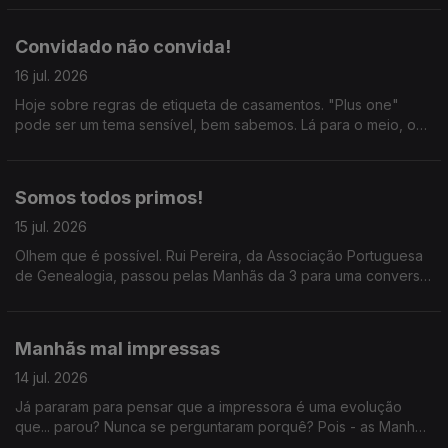
Convidado não convida!
16 jul. 2026
Hoje sobre regras de etiqueta de casamentos. "Plus one"
pode ser um tema sensível, bem sabemos. Lá para o meio, o
Joa Vitor diz que as bolas de berlim só começaram a ser
vendidas em 2011 e todos riem em uníssono.
Somos todos primos!
15 jul. 2026
Olhem que é possível. Rui Pereira, da Associação Portuguesa
de Genealogia, passou pelas Manhãs da 3 para uma conversa
que por nós tinha durado o resto do dia. Ainda a conversa
entre Mariana Oliveira e José Luis Peixoto.
Manhãs mal impressas
14 jul. 2026
Já pararam para pensar que a impressora é uma evolução
que... parou? Nunca se perguntaram porquê? Pois - as Manhãs
têm a resposta.