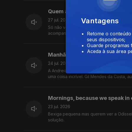
Quem adiante não olha, atrás fi
Vantagens
27 jul. 2026
Só não vê quem não quer: isto hoje foi sob
acompanhar tudo isto.
Retome o conteúdo a
seus dispositivos;
Guarde programas f
Aceda à sua área pe
Manhãs geográficas
24 jul. 2026
A Andreia e o Alexandre descobriram uma 
uma coisa incrível. Gil Mendes da Costa, a
Mornings, because we speak in 
23 jul. 2026
Bexiga pequena mas querem ver a Odissei
solução.