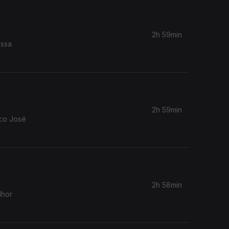
2h 59min
ossa
2h 59min
co José
2h 58min
lhor