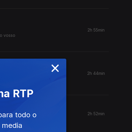
2h 55min
 o vosso
×
2h 44min
 não sei.
 na RTP
para todo o
2h 52min
e media