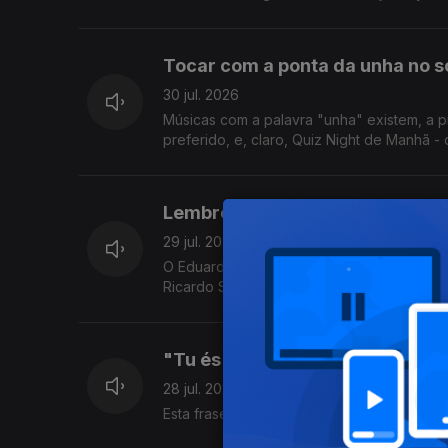
Tocar com a ponta da unha no sol
30 jul. 2026
Músicas com a palavra "unha" existem, a p
preferido, e, claro, Quiz Night de Manhã - 
Lembrete: levem o telemóvel pa
29 jul. 2026
O Eduardo atendeu o telemóvel nu, durante
Ricardo Sérgio faz uma visita para nos pôr
"Tu és o Ulisses da javardice 
28 jul. 2026
Esta frase foi dita neste programa, tenho a