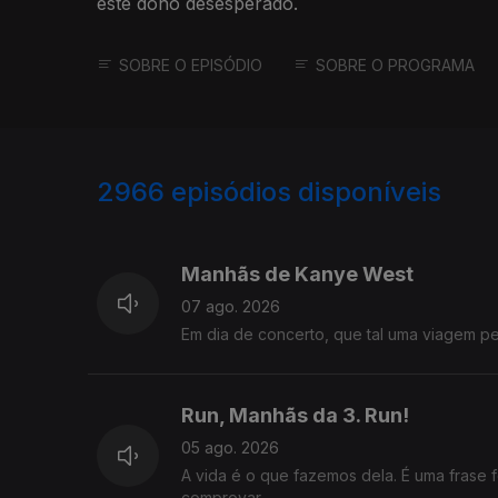
este dono desesperado.
SOBRE O EPISÓDIO
SOBRE O PROGRAMA
2966
episódios disponíveis
944253
942548
936208
Manhãs de Kanye West
07 ago. 2026
Em dia de concerto, que tal uma viagem 
Run, Manhãs da 3. Run!
05 ago. 2026
A vida é o que fazemos dela. É uma frase 
comprovar.