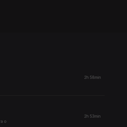
2h 58min
2h 53min
ra o