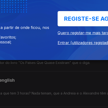
ca.
REGISTE-SE A
re séries e o eclipse solar de 12 de agosto. Ah! E um belo snack pa
 partir de onde ficou, nos
Quero registar-me mais tar
avoritos;
ssoal;
Entrar (utilizadores regista
biblioteca que fica tanto nos EUA como no Canadá. Realmente a ge
utor do livro "Os Países Que Quase Existiram" que o diga.
english
a que tem 3 horas? Nada temam, que a Andreia e o Alexandre têm 