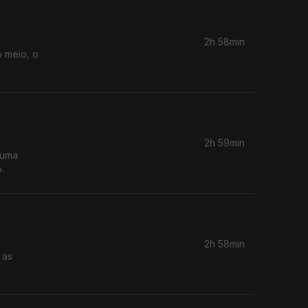
2h 58min
o meio, o
2h 59min
 uma
.
2h 58min
 as