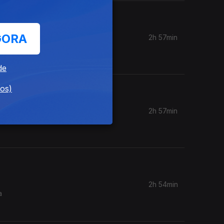
GORA
2h 57min
ra
de
dos)
2h 57min
ografia é
2h 54min
a