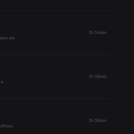
2h 54min
ssem um
2h 58min
 e
2h 58min
vilhoso