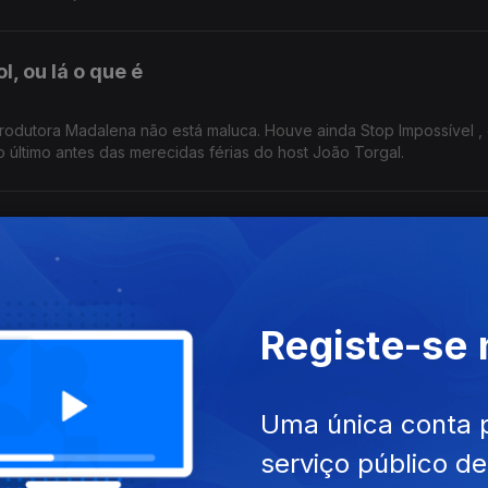
, ou lá o que é
rodutora Madalena não está maluca. Houve ainda Stop Impossível ,
o último antes das merecidas férias do host João Torgal.
ra o banho
 o banho. Se isto não é querer muito ir ao Paredes de Coura, então
 a par das estreias do mês de agosto.
Registe-se
gastronómica"
Uma única conta 
 certeza. Outras metáforas foram feitas. Infelizmente
serviço público d