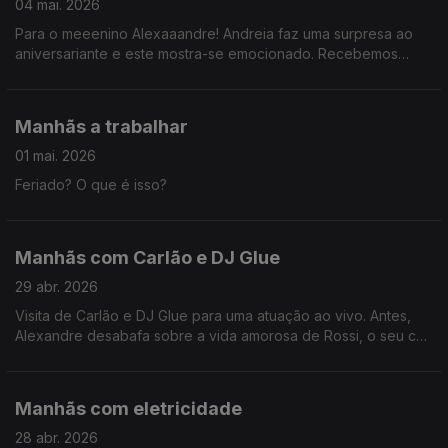
04 mai. 2026
Para o meeenino Alexaaandre! Andreia faz uma surpresa ao
aniversariante e este mostra-se emocionado. Recebemos
ainda Cristina Saraiva, organizadora profissional e autora do
livro "Vida em Ordem".
Manhãs a trabalhar
01 mai. 2026
Feriado? O que é isso?
Manhãs com Carlão e DJ Glue
29 abr. 2026
Visita de Carlão e DJ Glue para uma atuação ao vivo. Antes,
Alexandre desabafa sobre a vida amorosa de Rossi, o seu cão
solteiro. Andreia apoia este dono desesperado.
Manhãs com eletricidade
28 abr. 2026