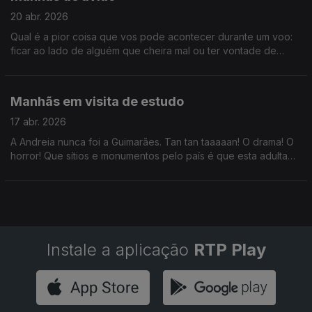
20 abr. 2026
Qual é a pior coisa que vos pode acontecer durante um voo:
ficar ao lado de alguém que cheira mal ou ter vontade de
fazer o nr2? Assinalámos ainda o Dia da Língua Chinesa.
Cuidado com essas tatuagens, só isso.
Manhãs em visita de estudo
17 abr. 2026
A Andreia nunca foi a Guimarães. Tan tan taaaaan! O drama! O
horror! Que sítios e monumentos pelo país é que esta adulta
deve visitar enquanto ainda vai a tempo de se redimir?
Obrigada.
Instale a aplicação
RTP Play