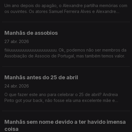
Um ano depois do apagão, o Alexandre partilha memórias com
os ouvintes. Os atores Samuel Ferreira Alves e Alexandre
Carvalho, do (alegado) musical "Sr. Engenheiro", fazem uma
visita.
Manhãs de assobios
27 abr. 2026
fiiiiuuuuuuuuuuuuuuuuuuuu. Ok, podemos não ser membros da
Assobiação de Associo de Portugal, mas também temos valor.
Manhãs antes do 25 de abril
24 abr. 2026
O que fazer este ano para celebrar o 25 de abril? Andreia
Pinto got your back, não fosse ela uma excelente mãe e
profissional e mulher e amiga e sonhadora.
Manhãs sem nome devido a ter havido imensa
coisa