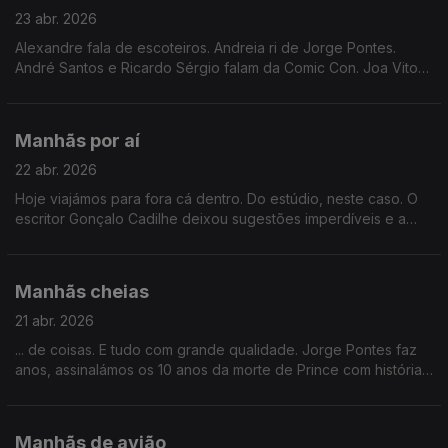
23 abr. 2026
Alexandre fala de escoteiros. Andreia ri de Jorge Pontes.
André Santos e Ricardo Sérgio falam da Comic Con. Joa Vitor
imita Michael Jackson. Ah, que bom é ser jovem.
Manhãs por aí
22 abr. 2026
Hoje viajámos para fora cá dentro. Do estúdio, neste caso. O
escritor Gonçalo Cadilhe deixou sugestões imperdíveis e a
Beatiz Duarte deu-nos a conhecer o MAPPI, um cantinho em
Alpiarça para quem quer fugir à cidade.
Manhãs cheias
21 abr. 2026
... de coisas. E tudo com grande qualidade. Jorge Pontes faz
anos, assinalámos os 10 anos da morte de Prince com histórias
de Álvaro Costa e descobrimos o novo sabor da chupa chups
que enfim.
Manhãs de avião