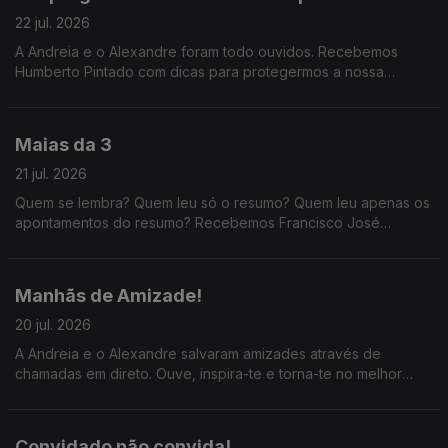
22 jul. 2026
A Andreia e o Alexandre foram todo ouvidos. Recebemos
Humberto Pintado com dicas para protegermos a nossa
audição, e ainda o jornalista de música Daniel Dias que nos
fala da cultura de não proteção auditiva.
Maias da 3
21 jul. 2026
Quem se lembra? Quem leu só o resumo? Quem leu apenas os
apontamentos do resumo? Recebemos Francisco José
Viegas, da Quetzal, que nos explica tudo sobre a nova edição
d'Os Maias para leitores do século XXI.
Manhãs de Amizade!
20 jul. 2026
A Andreia e o Alexandre salvaram amizades através de
chamadas em direto. Ouve, inspira-te e torna-te no melhor
amigo do mundo! :) #amizade
Convidado não convida!