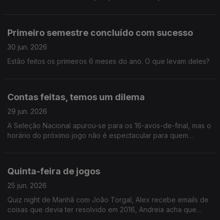
oficialmente crescido.
Primeiro semestre concluído com sucesso
30 jun. 2026
Estão feitos os primeiros 6 meses do ano. O que levam deles?
Contas feitas, temos um dilema
29 jun. 2026
A Seleção Nacional apurou-se para os 16-avos-de-final, mas o
horário do próximo jogo não é espectacular para quem
acorda cedo na sexta-feira. O Alex tem um plano!
Quinta-feira de jogos
25 jun. 2026
Quiz night de Manhã com João Torgal, Alex recebe emails de
coisas que devia ter resolvido em 2016, Andreia acha que
devia ter ganhado no STOP. Injustiças, risadas, reflexões.