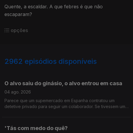
Quente, a escaldar. A que febres é que não
escaparam?
opções
2962
episódios disponíveis
942870
939371
935027
931050
927142
923167
O alvo saiu do ginásio, o alvo entrou em casa
04 ago. 2026
Parece que um supemercado em Espanha contratou um
detetive privado para seguir um colaborador. Se tivessem um
atrás de vocês, o que é que ia ver? Ainda, os 20 anos de Bons
Sons.
'Tás com medo do quê?