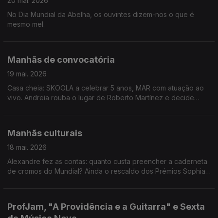
20 mai. 2026
No Dia Mundial da Abelha, os ouvintes dizem-nos o que é
mesmo mel.
Manhãs de convocatória
19 mai. 2026
Casa cheia: SKOOLA a celebrar 5 anos, MAR com atuação ao
vivo. Andreia rouba o lugar de Roberto Martínez e decide
quem vai representar o país no Mundial. Há rumores de que
Quim irá defender a baliza portuguesa.
Manhãs culturais
18 mai. 2026
Alexandre fez as contas: quanto custa preencher a caderneta
de cromos do Mundial? Ainda o rescaldo dos Prémios Sophia,
para quem não anda atento, e uma visita ao Muzeu, o novo
museu de Braga.
ProfJam, "A Providência e a Guitarra" e Sexta