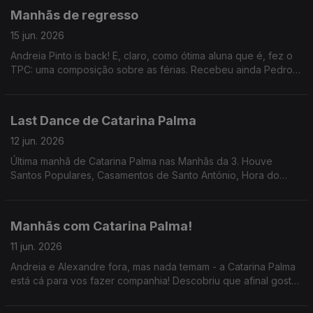
Manhãs de regresso
15 jun. 2026
Andreia Pinto is back! E, claro, como ótima aluna que é, fez o
TPC: uma composição sobre as férias. Recebeu ainda Pedro
João Santos sobre o podcast "Gorillaz: A Minha Banda é uma
Animação".
Last Dance de Catarina Palma
12 jun. 2026
Última manhã de Catarina Palma nas Manhãs da 3. Houve
Santos Populares, Casamentos de Santo António, Hora do
Jogo, Consultório Ambiental, Feira do Livro. Uff... que sexta-
feira!
Manhãs com Catarina Palma!
11 jun. 2026
Andreia e Alexandre fora, mas nada temam - a Catarina Palma
está cá para vos fazer companhia! Descobriu que afinal gosta
de acordar (extremamente) cedo e que existe um padrão nos
hinos dos clubes portugueses.