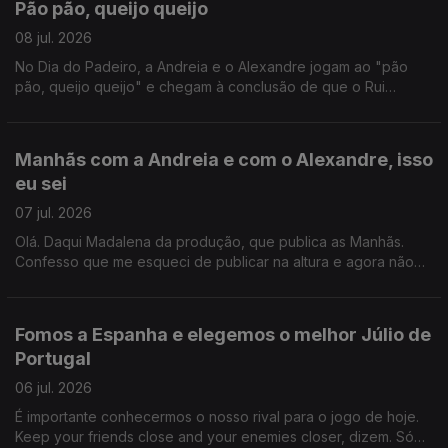
Pão pão, queijo queijo
08 jul. 2026
No Dia do Padeiro, a Andreia e o Alexandre jogam ao "pão
pão, queijo queijo" e chegam à conclusão de que o Rui
Veloso se enganou quando disse que não se amava alguém
que não ouve a mesma canção. Ainda Hora do Jogo!
Manhãs com a Andreia e com o Alexandre, isso
eu sei
07 jul. 2026
Olá. Daqui Madalena da produção, que publica as Manhãs.
Confesso que me esqueci de publicar na altura e agora não
me lembro sobre o que foi este programa. Acho que a certa
altura falam norueguês. Mas também o que é a vida sem uma
surpresa de vez em quando?
Fomos a Espanha e elegemos o melhor Júlio de
Portugal
06 jul. 2026
É importante conhecermos o nosso rival para o jogo de hoje.
Keep your friends close and your enemies closer, dizem. Só