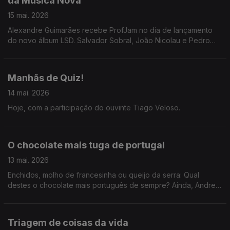
da Música Nova
15 mai. 2026
Alexandre Guimarães recebe ProfJam no dia de lançamento
do novo álbum LSD. Salvador Sobral, João Nicolau e Pedro
Inês juntam-se às Manhãs para uma conversa sobre o filme "A
Providência e a Guitarra".
Manhãs de Quiz!
14 mai. 2026
Hoje, com a participação do ouvinte Tiago Veloso.
O chocolate mais tuga de portugal
13 mai. 2026
Enchidos, molho de francesinha ou queijo da serra: Qual
destes o chocolate mais português de sempre? Ainda, Andreia
revela que detesta um doce que Alexandre venera o que
gera, a meu ver, uma discussão compreensivel.
Triagem de coisas da vida