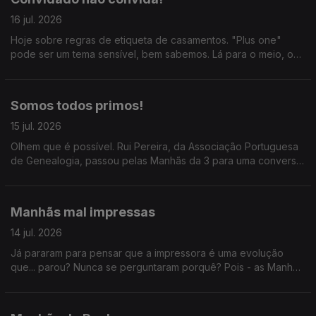
16 jul. 2026
Hoje sobre regras de etiqueta de casamentos. "Plus one"
pode ser um tema sensível, bem sabemos. Lá para o meio, o
Joa Vitor diz que as bolas de berlim só começaram a ser
vendidas em 2011 e todos riem em uníssono.
Somos todos primos!
15 jul. 2026
Olhem que é possível. Rui Pereira, da Associação Portuguesa
de Genealogia, passou pelas Manhãs da 3 para uma conversa
que por nós tinha durado o resto do dia. Ainda a conversa
entre Mariana Oliveira e José Luis Peixoto.
Manhãs mal impressas
14 jul. 2026
Já pararam para pensar que a impressora é uma evolução
que... parou? Nunca se perguntaram porquê? Pois - as Manhãs
têm a resposta.