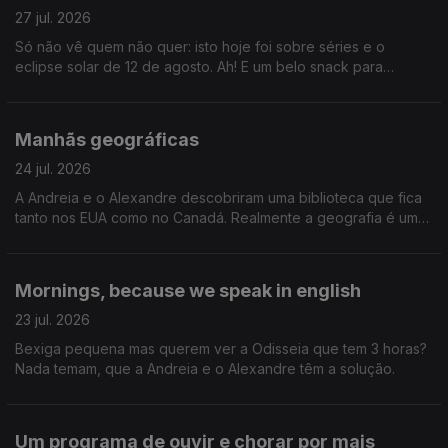
27 jul. 2026
Só não vê quem não quer: isto hoje foi sobre séries e o
eclipse solar de 12 de agosto. Ah! E um belo snack para
acompanhar tudo isto.
Manhãs geográficas
24 jul. 2026
A Andreia e o Alexandre descobriram uma biblioteca que fica
tanto nos EUA como no Canadá. Realmente a geografia é uma
coisa incrível. Gil Mendes da Costa, autor do livro "Os Países
Que Quase Existiram" que o diga.
Mornings, because we speak in english
23 jul. 2026
Bexiga pequena mas querem ver a Odisseia que tem 3 horas?
Nada temam, que a Andreia e o Alexandre têm a solução.
Um programa de ouvir e chorar por mais