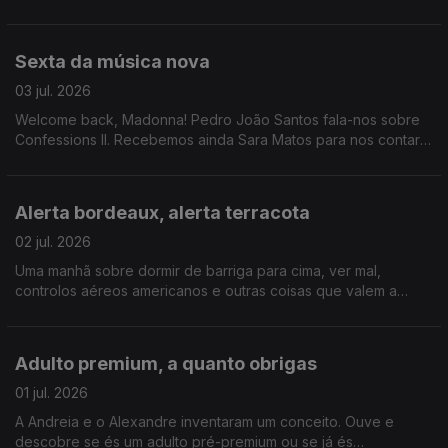
que aqui não há inimigos porque somos adultos e no final do
dia é só um jogo ok.
Sexta da música nova
03 jul. 2026
Welcome back, Madonna! Pedro João Santos fala-nos sobre
Confessions II. Recebemos ainda Sara Matos para nos contar
tudo sobre o novo programa da RTP, "Siga a Dança".
Alerta bordeaux, alerta terracota
02 jul. 2026
Uma manhã sobre dormir de barriga para cima, ver mal,
controlos aéreos americanos e outras coisas que valem a
pena juro a sério.
Adulto premium, a quanto obrigas
01 jul. 2026
A Andreia e o Alexandre inventaram um conceito. Ouve e
descobre se és um adulto pré-premium ou se já és