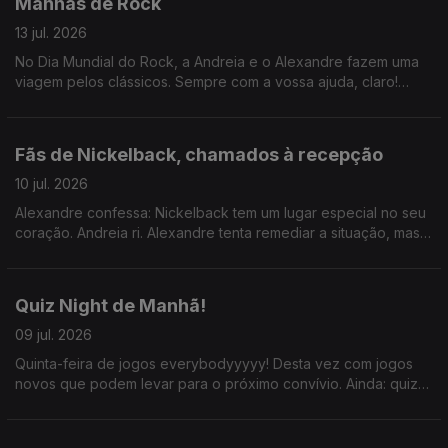
Manhãs de Rock
13 jul. 2026
No Dia Mundial do Rock, a Andreia e o Alexandre fazem uma
viagem pelos clássicos. Sempre com a vossa ajuda, claro!
Ainda a Hora do Jogo, hoje sobre a apresentação de JJ. Ah: e
parabéns, Jorge Pargana!
Fãs de Nickelback, chamados à recepção
10 jul. 2026
Alexandre confessa: Nickelback tem um lugar especial no seu
coração. Andreia ri. Alexandre tenta remediar a situação, mas
faz pior ao comparar a banda com Green Day. Andreia desiste.
Quiz Night de Manhã!
09 jul. 2026
Quinta-feira de jogos everybodyyyyy! Desta vez com jogos
novos que podem levar para o próximo convívio. Ainda: quiz
com João Torgal, com a participação impec do ouvinte
Ricardo Guerreiro.