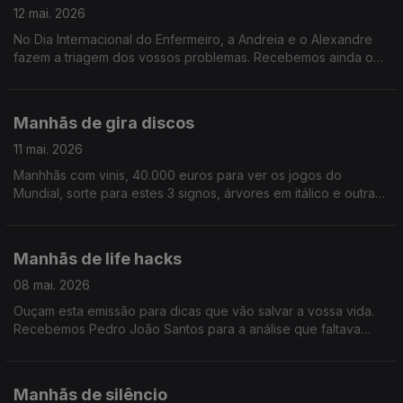
12 mai. 2026
No Dia Internacional do Enfermeiro, a Andreia e o Alexandre
fazem a triagem dos vossos problemas. Recebemos ainda o
elenco do Clube dos Poetas Mortos, a história que finalmente
chegou aos palcos portugueses.
Manhãs de gira discos
11 mai. 2026
Manhhãs com vinis, 40.000 euros para ver os jogos do
Mundial, sorte para estes 3 signos, árvores em itálico e outras
coisas que nos fizeram rir imenso não fossemos nós um
programa de rádio entre as 7h e as 10h.
Manhãs de life hacks
08 mai. 2026
Ouçam esta emissão para dicas que vão salvar a vossa vida.
Recebemos Pedro João Santos para a análise que faltava
sobre o concerto filme de Billie Eilish e ainda Gonçalo Ventura
sobre o podcast "Hora Bolas!".
Manhãs de silêncio