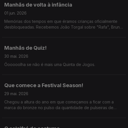
Manhãs de volta à infância
01 jun. 2026
Memórias dos tempos em que éramos crianças oficialmente
desbloqueadas. Recebemos João Torgal sobre "Rafa", Bruno
Pires sobre a Feira do Livro e as irmãs Leonor e Beatriz
Carretas sobre a peça "Ao Longe, o Fim do Mundo".
Manhãs de Quiz!
30 mai. 2026
Óooooolha se não é mais uma Quinta de Jogos.
Que comece a Festival Season!
29 mai. 2026
Chegou a altura do ano em que começamos a ficar com a
marca do bronze no pulso da quantidade de pulseiras de
festivais que usamos. AH! BEM VINDO VERÃO!