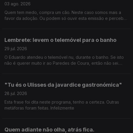
03 ago. 2026
Quem tem medo, compra um cão. Neste caso somos mais a
favor da adoção. Ou podem só ouvir esta emissão e perceber
como enfrentar o medo de forma saudável, com as dicas do
psiquatra e autor João Carlos Melo.
Lembrete: levem o telemóvel para o banho
29 jul. 2026
O Eduardo atendeu o telemóvel nu, durante o banho. Se isto
não é querer muito ir ao Paredes de Coura, então não sei.
Ricardo Sérgio faz uma visita para nos pôr a par das estreias
do mês de agosto.
"Tu és o Ulisses da javardice gastronómica"
28 jul. 2026
Esta frase foi dita neste programa, tenho a certeza. Outras
metáforas foram feitas. Infelizmente
Quem adiante não olha, atrás fica.