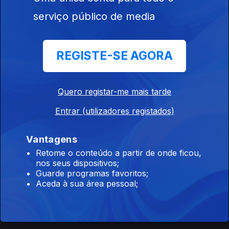
serviço público de media
Manhãs de música nova
05 jun. 2026
Mais uma Sexta da Música Nova, desta vez com Iolanda em
REGISTE-SE AGORA
estúdio para falar sobre o novo single "Noite Inteira" e sobre
o concerto no Coliseu dos Recreios.
Quero registar-me mais tarde
Manhãs de Feriado
04 jun. 2026
Entrar (utilizadores registados)
... mas as Manhãs da 3 estão cá!
Vantagens
Retome o conteúdo a partir de onde ficou,
Manhãs sem fila
nos seus dispositivos;
Guarde programas favoritos;
02 jun. 2026
Aceda à sua área pessoal;
Imaginem nunca mais haver filas. Em que ocasião escolheriam
este privilégio? Foi a discussão deste manhã entre a Andreia e
o Alexandre, com revelações exclusivas.