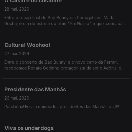
O salsifré do costume
28 mai. 2026
Entre o recap final de Bad Bunny em Portugal com Marta
Rocha, é dia de estreia do filme "Pai Nosso" e quiz com João
Torgal.
Cultura! Woohoo!
27 mai. 2026
Entre o concerto de Bad Bunny, e o novo carro da Ferrari,
recebemos Renato Godinho protagonista da série Adónis; e
ainda: Marta Gil e João Cabral sobre a peça "Da Boca Para
Fora".
Presidente das Manhãs
26 mai. 2026
Parabéns! Foram nomeados presidentes das Manhãs da 3!!
Viva os underdogs