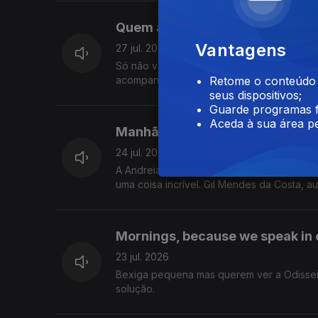
Quem adiante não olha, atrás fi
Vantagens
27 jul. 2026
Só não vê quem não quer: isto hoje foi sob
acompanhar tudo isto.
Retome o conteúdo a
seus dispositivos;
Guarde programas f
Aceda à sua área pe
Manhãs geográficas
24 jul. 2026
A Andreia e o Alexandre descobriram uma 
uma coisa incrível. Gil Mendes da Costa, a
Mornings, because we speak in 
23 jul. 2026
Bexiga pequena mas querem ver a Odissei
solução.