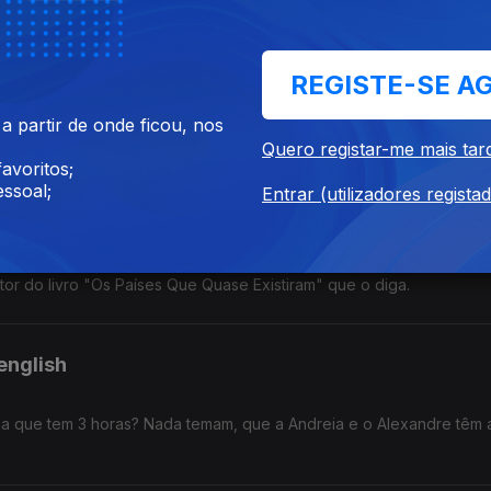
ca.
REGISTE-SE A
re séries e o eclipse solar de 12 de agosto. Ah! E um belo snack pa
 partir de onde ficou, nos
Quero registar-me mais tar
avoritos;
ssoal;
Entrar (utilizadores regista
biblioteca que fica tanto nos EUA como no Canadá. Realmente a ge
utor do livro "Os Países Que Quase Existiram" que o diga.
english
a que tem 3 horas? Nada temam, que a Andreia e o Alexandre têm 