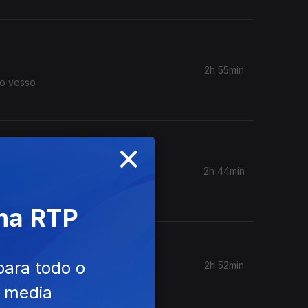
2h 55min
 o vosso
×
2h 44min
 não sei.
 na RTP
para todo o
2h 52min
e media