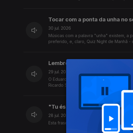
Tocar com a ponta da unha no sol
30 jul. 2026
Músicas com a palavra "unha" existem, a p
preferido, e, claro, Quiz Night de Manhã - 
Lembrete: levem o telemóvel pa
29 jul. 2026
O Eduardo atendeu o telemóvel nu, durante
Ricardo Sérgio faz uma visita para nos pôr
"Tu és o Ulisses da javardice 
28 jul. 2026
Esta frase foi dita neste programa, tenho a