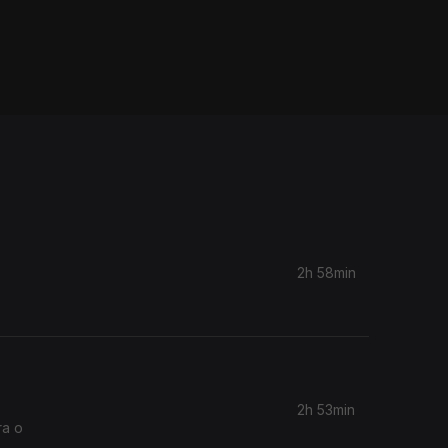
2h 58min
2h 53min
ra o