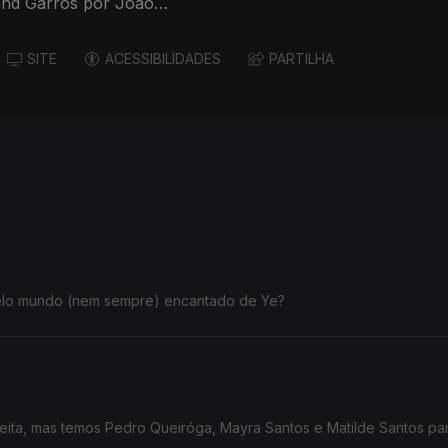
and Garros por João
SITE
ACESSIBILIDADES
PARTILHA
pelo mundo (nem sempre) encantado de Ye?
feita, mas temos Pedro Queiróga, Mayra Santos e Matilde Santos pa