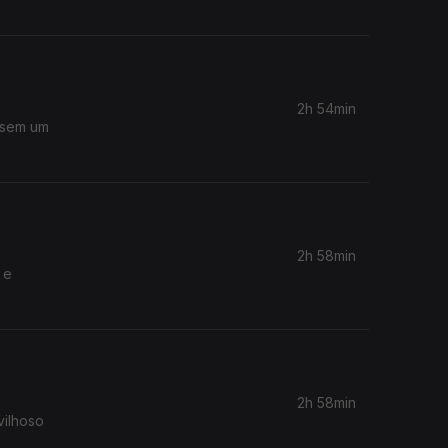
2h 54min
ssem um
2h 58min
 e
2h 58min
vilhoso