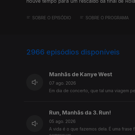
houve tempo para um rescaldo da final de Rol
Torgal.
SOBRE O EPISÓDIO
SOBRE O PROGRAMA
2966
episódios disponíveis
944253
942548
Manhãs de Kanye West
07 ago. 2026
Em dia de concerto, que tal uma viagem 
Run, Manhãs da 3. Run!
05 ago. 2026
A vida é o que fazemos dela. É uma frase 
comprovar.