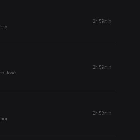
2h 59min
ossa
2h 59min
co José
2h 58min
lhor