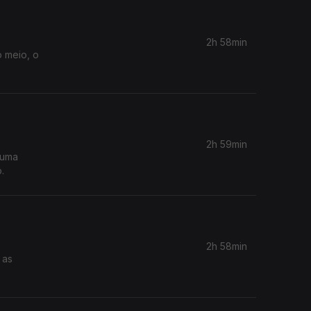
2h 58min
o meio, o
2h 59min
 uma
.
2h 58min
 as