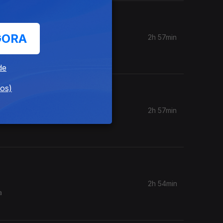
GORA
2h 57min
ra
de
dos)
2h 57min
ografia é
2h 54min
a