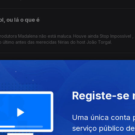
, ou lá o que é
rodutora Madalena não está maluca. Houve ainda Stop Impossível ,
o último antes das merecidas férias do host João Torgal.
ra o banho
 o banho. Se isto não é querer muito ir ao Paredes de Coura, então
 a par das estreias do mês de agosto.
Registe-se
gastronómica"
Uma única conta 
 certeza. Outras metáforas foram feitas. Infelizmente
serviço público d