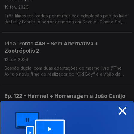
19 fev. 2026
Três filmes realizados por mulheres: a adaptação pop do livro
de Emily Bronte, o horror genocida em Gaza e “Olhar o Sol,
vencedor do Prémio do Júri de Cannes. Temos ainda cinema
infanto-juvenil no Festival Play.
Pica-Ponto #48 – Sem Alternativa +
Zootrópolis 2
12 fev. 2026
Sessão dupla, com duas adaptações do mesmo livro (“The
Ax”): o novo filme do realizador de “Old Boy” e a visão de
2005 de Costa-Gavras. Há ainda a única sequela nomeada
para o Óscar de Melhor Filme de Animação.
Ep. 122 – Hamnet + Homenagem a João Canijo
×
05 fev. 2026
Luto e memória, na história por detrás de “Hamlet”, de
Shakespeare, na homenagem a um grande cineasta, no filme
de animação “Arco” e na série documental “A Duas Voltas”,
sobre as Presidenciais de 1986.