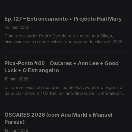
Azúa. Temos ainda o documentário sobre a principal cineasta
do nazismo e o regresso de Sam Raimi ao terror.
Ep. 127 – Entroncamento + Projecto Hail Mary
26 mar. 2026
Com o realizador Pedro Cabeleira e a actriz Ana Vilaça,
discutimos uma grande estreia portuguesa do início de 2026.
Com divergências, analisamos também um grande sucesso de
bilheteira, com Ryan Gosling no espaço.
Pica-Ponto #49 – Óscares + Ann Lee + Good
Luck + O Estrangeiro
19 mar. 2026
Um breve rescaldo dos prémios de Hollywood e o regresso
da dupla Fastvold / Corbet, um ano depois de "O Brutalista".
Temos ainda uma macacada distópica com Sam Rockwell e a
adaptação do clássico de Camus por Ozon.
ÓSCARES 2026 (com Ana Markl e Manuel
Pureza)
13 mar. 2026