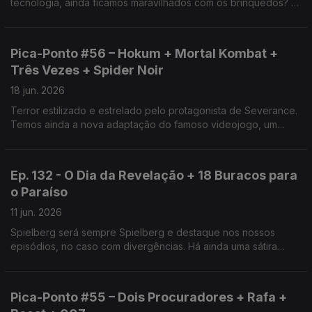
tecnologia, ainda ficamos maravilhados com os brinquedos? A
lista tem filmes de 1995, embalados pela nostalgia, e há ainda
o final (ou não) de Widow’s Bay.
Pica-Ponto #56 – Hokum + Mortal Kombat +
Três Vezes + Spider Noir
18 jun. 2026
Terror estilizado e estrelado pelo protagonista de Severance.
Temos ainda a nova adaptação do famoso videojogo, um
multi-drama italiano com toque espanhol e Nicolas Cage numa
série do universo Homem-Aranha.
Ep. 132 - O Dia da Revelação + 18 Buracos para
o Paraíso
11 jun. 2026
Spielberg será sempre Spielberg e destaque nos nossos
episódios, no caso com divergências. Há ainda uma sátira
social portuguesa, com sons do realizador e do elenco, e o
remake, na forma de série, do Cabo do Medo.
Pica-Ponto #55 – Dois Procuradores + Rafa +