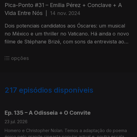
Pica-Ponto #31 – Emilia Pérez + Conclave + A
Vida Entre Nós
|
14 nov. 2024
Dois potenciais candidatos aos Óscares: um musical
no México e um thriller no Vaticano. Há ainda o novo
filme de Stéphane Brizé, com sons da entrevista ao
realizador, e a 30ª edição dos Caminhos do Cinema
Português.
opções
217
episódios disponíveis
925747
908305
892166
864746
Ep. 135 – A Odisseia + O Convite
23 jul. 2026
Homero e Christopher Nolan. Temos a adaptação do poema
épico pelo grande cineasta popular actual e, noutra escala,