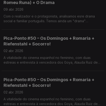
Romeu Runa) + O Drama
09 abr. 2026
Com o realizador e o protagonista, analisamos esre drama
social e familiar português. Temos ainda um "drama"
provocador com duas estrelas, as séries "A Better Man" e
"Knights of the Seven Kingdoms" e Cinema Italiano
Pica-Ponto #50 – Os Domingos + Romaria +
Riefenstahl + Socorro!
02 abr. 2026
A vitalidade do cinema espanhol no feminino, com duas
estreias e entrevista à vencedora dos Goya, Alauda Ruiz de
Azúa. Temos ainda o documentário sobre a principal cineasta
do nazismo e o regresso de Sam Raimi ao terror.
Pica-Ponto #50 – Os Domingos + Romaria +
Riefenstahl + Socorro!
02 abr. 2026
A vitalidade do cinema espanhol no feminino, com duas
estreias e entrevista à vencedora dos Goya, Alauda Ruiz de