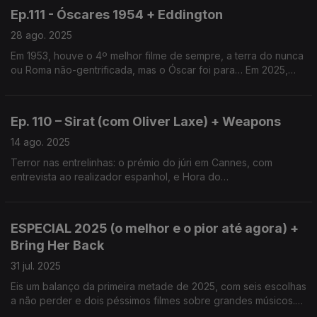
Ep.111 - Óscares 1954 + Eddington
28 ago. 2025
Em 1953, houve o 4º melhor filme de sempre, a terra do nunca
ou Roma não-gentrificada, mas o Óscar foi para… Em 2025,
temos o neo-western de Ari Aster, a série Vinagre de Cidra e o
filme francês Três Amigas.
Ep. 110 – Sirat (com Oliver Laxe) + Weapons
14 ago. 2025
Terror nas entrelinhas: o prémio do júri em Cannes, com
entrevista ao realizador espanhol, e Hora do
Desaparecimento. Temos ainda a herança de Spielberg, com
o novo Mundo Jurássico e os 50 anos de Tubarão, e
Misericórdia
ESPECIAL 2025 (o melhor e o pior até agora) +
Bring Her Back
31 jul. 2025
Eis um balanço da primeira metade de 2025, com seis escolhas
a não perder e dois péssimos filmes sobre grandes músicos.
Temos ainda o trauma e o choque segundo os Philippou e a