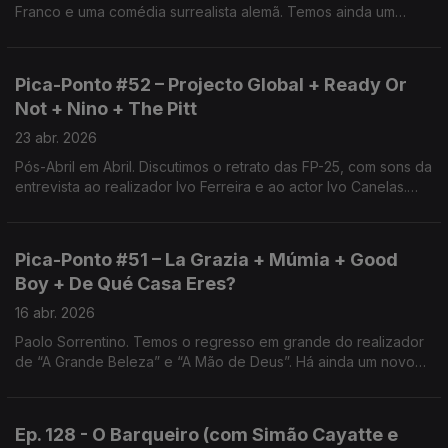
Franco e uma comédia surrealista alemã. Temos ainda um
doc sobre jardinagem com Zack Galifianakis e os destaques
do IndieLisboa e do Festival Internacional da Maia.
Pica-Ponto #52 – Projecto Global + Ready Or
Not + Nino + The Pitt
23 abr. 2026
Pós-Abril em Abril. Discutimos o retrato das FP-25, com sons da
entrevista ao realizador Ivo Ferreira e ao actor Ivo Canelas.
Temos ainda um drama francês, uma sequela de terror e a
série médica que ganhou quase tudo.
Pica-Ponto #51 – La Grazia + Múmia + Good
Boy + De Qué Casa Eres?
16 abr. 2026
Paolo Sorrentino. Temos o regresso em grande do realizador
de “A Grande Beleza” e “A Mão de Deus”. Há ainda um novo
capítulo da Múmia, um thriller com ecos de Kubrick e um
documentário ibérico.
Ep. 128 - O Barqueiro (com Simão Cayatte e