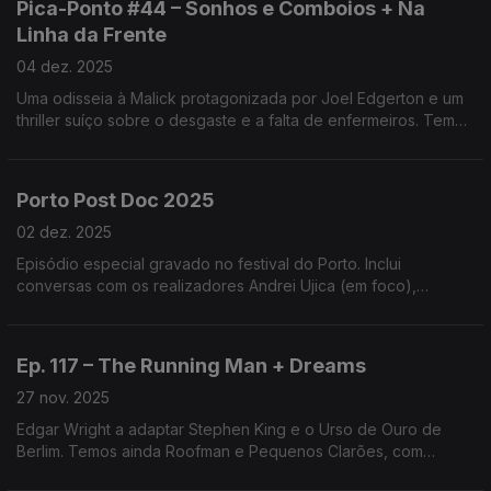
Pica-Ponto #44 – Sonhos e Comboios + Na
Linha da Frente
04 dez. 2025
Uma odisseia à Malick protagonizada por Joel Edgerton e um
thriller suíço sobre o desgaste e a falta de enfermeiros. Temos
ainda o top-10 de filmes de 2025 para a Cahiers du Cinema e o
documentário Complô.
Porto Post Doc 2025
02 dez. 2025
Episódio especial gravado no festival do Porto. Inclui
conversas com os realizadores Andrei Ujica (em foco),
Madalina Rosca (Pequena Síria) e Nuno Boaventura Miranda
(Última Colheita) e com o director Dario Oliveira.
Ep. 117 – The Running Man + Dreams
27 nov. 2025
Edgar Wright a adaptar Stephen King e o Urso de Ouro de
Berlim. Temos ainda Roofman e Pequenos Clarões, com
entrevista à realizadora espanhola Pilar Palomero.