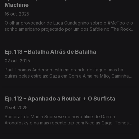
Machine
16 out. 2025
O olhar provocador de Luca Guadagnino sobre o #MeToo e o
sonho americano projectado por um dos Safdie no The Rock.
Temos ainda a comédia musical que abriu Cannes (Partir Un
Jour) e Paraíso, de um tal de Daniel Mota.
Ep. 113 – Batalha Atrás de Batalha
02 out. 2025
Paul Thomas Anderson está em grande destaque, mas há
outras belas estreias: Gaza em Com a Alma na Mão, Caminha, o
terror desportivo em Him e o mais íntimo Sorda. Temos ainda
um doc sobre John Wick e a série Alien Earth.
Ep. 112 – Apanhado a Roubar + O Surfista
11 set. 2025
Sombras de Martin Scorsese no novo filme de Darren
Aronofosky e na mais recente trip com Nicolas Cage. Temos
ainda o Grande Prémio do Júri de Berlim (O Último Azul),
Together e o MOTELX.