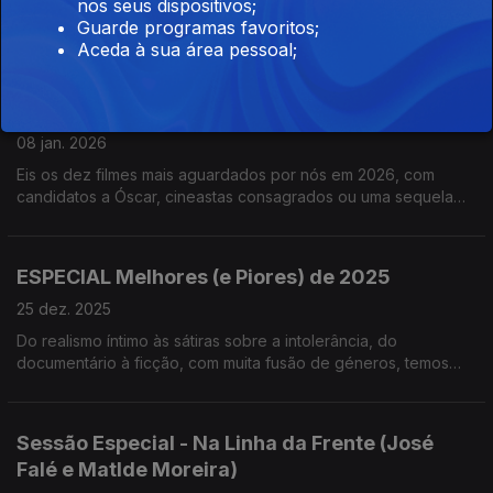
nos seus dispositivos;
O novo filme de Lynne Ramsay sobre parentalidades
Guarde programas favoritos;
atribuladas e o momento da temporada de prémios, rumo aos
Aceda à sua área pessoal;
Óscares. Temos ainda o regresso de The Pitt e o pré-
nomeado para o Óscar, O Bolo do Presidente.
Ep. 120 – 2026 (antevisão)
08 jan. 2026
Eis os dez filmes mais aguardados por nós em 2026, com
candidatos a Óscar, cineastas consagrados ou uma sequela
de animação. Temos ainda a estreia de Miroirs nº3, os ecos
de O Riso e a Faca e a despedida de Béla Tarr.
ESPECIAL Melhores (e Piores) de 2025
25 dez. 2025
Do realismo íntimo às sátiras sobre a intolerância, do
documentário à ficção, com muita fusão de géneros, temos
10+1 obras fundamentais de 2025. E, como nem tudo são
rosas, há também quatro filmes a não ver.
Sessão Especial - Na Linha da Frente (José
Falé e Matlde Moreira)