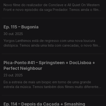
Novo filme do realizador de Conclave e All Quiet On Western
Front e novo episódio da saga Predador. Temos ainda o filme
português Memórias do Cheiro das Coisas e os destaques do
LEFFEST e do Cinanima.
Ep. 115 – Bugonia
30 out. 2025
Yorgos Lanthimos está de regresso com uma nova loucura
distópica. Temos ainda uma lista com carecadas, o novo filme
de Kathryn Bigelow (House of Dynamite), um doc sobre Martin
Scorsese e o festival Entre Olhares.
Pica-Ponto #41 – Springsteen + DocLisboa +
Perfect Neighbour
23 out. 2025
Eis a estreia de mais um biopic em torno de uma grande
estrela da música. Temos também dois filmes muito diferentes
na Faixa de Gaza, alguns destaques do DocLisboa e um novo
true crime.
Ep. 114 – Depois da Caçada + Smashing