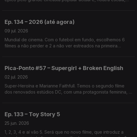
uma casa e quatro actores. Há ainda o único filme da década
com Joaquin Phoenix que vale a pena ver.
Ep. 134 – 2026 (até agora)
09 jul. 2026
Mundial de cinema. Com o futebol em fundo, escolhemos 6
filmes a não perder e 2 a não ver estreados na primeira
metade do ano. Temos ainda o documentário sobre os
Mogwai: “Se as Estrelas Tivessem Som”.
Pica-Ponto #57 – Supergirl + Broken English
02 jul. 2026
Super-Heroína e Marianne Faithfull. Temos o segundo filme
dos renovados estúdios DC, com uma protagonista feminina, e
um documentário que fala de arte, legado, memória, misoginia
e respeito.
Ep. 133 – Toy Story 5
25 jun. 2026
1, 2, 3, 4 e aí vão 5. Será que no novo filme, que introduz a