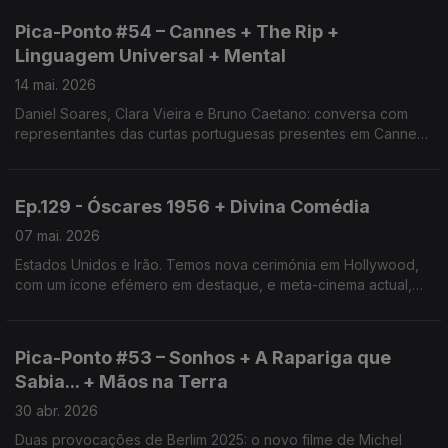
Pica-Ponto #54 – Cannes + The Rip +
Linguagem Universal + Mental
14 mai. 2026
Daniel Soares, Clara Vieira e Bruno Caetano: conversa com
representantes das curtas portuguesas presentes em Cannes.
Temos ainda um policial elogiado por Tarantino, o Canadá com
travo iraniano e o Festival Mental.
Ep.129 - Óscares 1956 + Divina Comédia
07 mai. 2026
Estados Unidos e Irão. Temos nova cerimónia em Hollywood,
com um ícone efémero em destaque, e meta-cinema actual,
com entrevista ao realizador Ali Asgari. Há ainda a série “Beef”
e festivais em Leiria e Viana do Castelo
Pica-Ponto #53 – Sonhos + A Rapariga que
Sabia... + Mãos na Terra
30 abr. 2026
Duas provocações de Berlim 2025: o novo filme de Michel