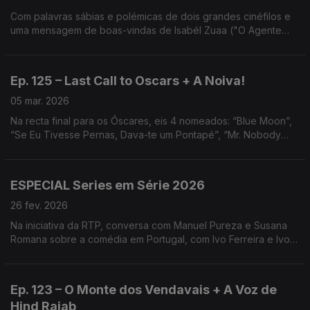
Com palavras sábias e polémicas de dois grandes cinéfilos e
uma mensagem de boas-vindas de Isabél Zuaa ("O Agente
Secreto"), analisamos os nomeados e antecipamos os
vencedores. Episódio gravado na Livraria Buchholz.
Ep. 125 – Last Call to Oscars + A Noiva!
05 mar. 2026
Na recta final para os Óscares, eis 4 nomeados: “Blue Moon”,
“Se Eu Tivesse Pernas, Dava-te um Pontapé”, “Mr. Nobody
Contra Putin” e “Guerreiras do K-Pop”. Temos ainda
Frankenstein por Maggie Gyllenhaal e “Terra Vil”.
ESPECIAL Series em Série 2026
26 fev. 2026
Na iniciativa da RTP, conversa com Manuel Pureza e Susana
Romana sobre a comédia em Portugal, com Ivo Ferreira e Ivo
Canelas sobre "Projeto Global" e com José Fragoso e
Pandora da Cunha Teles sobre a ficção portuguesa.
Ep. 123 – O Monte dos Vendavais + A Voz de
Hind Rajab