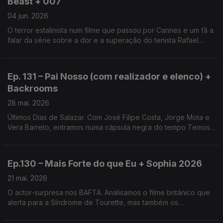
Beast + 007
04 jun. 2026
O terror estalinista num filme que passou por Cannes e um fã a
falar da série sobre a dor e a superação do tenista Rafael
Nadal. Temos ainda cinema de leste num festival e uma
surpresa em torno de James Bond.
Ep. 131 – Pai Nosso (com realizador e elenco) +
Backrooms
28 mai. 2026
Últimos Dias de Salazar. Com José Filipe Costa, Jorge Mota e
Vera Barreto, entramos numa cápsula negra do tempo Temos
também terror com hype, o filme iraniano “A Mulher e o Seu
Filho”, a série “Widow’s Bay” e o FICS.
Ep.130 – Mais Forte do que Eu + Sophia 2026
21 mai. 2026
O actor-surpresa nos BAFTA. Analisamos o filme britânico que
alerta para a Síndrome de Tourette, mas também os
vencedores dos prémios do cinema português deste ano e o
surpreendente filme de terror, “Obsession”.