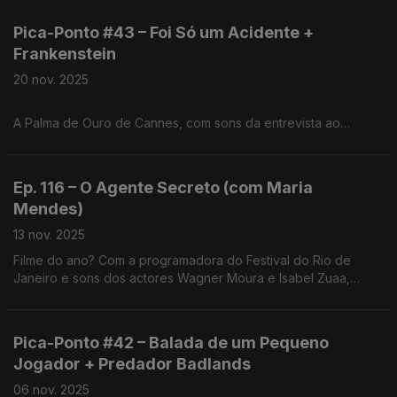
Pica-Ponto #43 – Foi Só um Acidente +
Frankenstein
20 nov. 2025
A Palma de Ouro de Cannes, com sons da entrevista ao
realizador Jafar Panahi, e a visão de Guilllermo Del Toro do
monstro clássico. Temos ainda os destaques do Porto Post
Doc e dos Caminhos do Cinema Português.
Ep. 116 – O Agente Secreto (com Maria
Mendes)
13 nov. 2025
Filme do ano? Com a programadora do Festival do Rio de
Janeiro e sons dos actores Wagner Moura e Isabel Zuaa,
analisamos o novo fenómeno do cinema brasileiro. Temos
ainda a série Pluribus e Father Mother Sister Brother.
Pica-Ponto #42 – Balada de um Pequeno
Jogador + Predador Badlands
06 nov. 2025