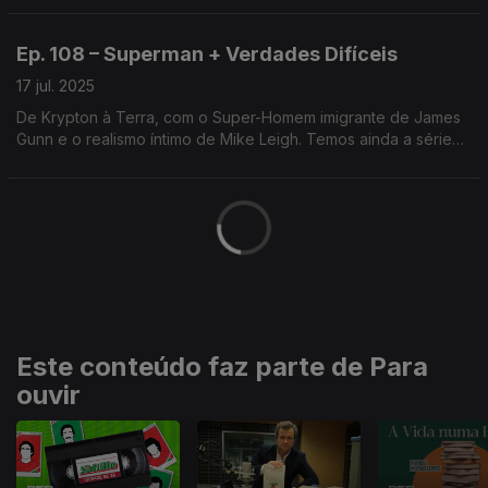
iconoclastia de Dupieux em O Segundo Acto.
Ep. 108 – Superman + Verdades Difíceis
17 jul. 2025
De Krypton à Terra, com o Super-Homem imigrante de James
Gunn e o realismo íntimo de Mike Leigh. Temos ainda a série
Common Side Effects e uma estreia fantasma com Nicolas
Cage.
Este conteúdo faz parte de Para
ouvir