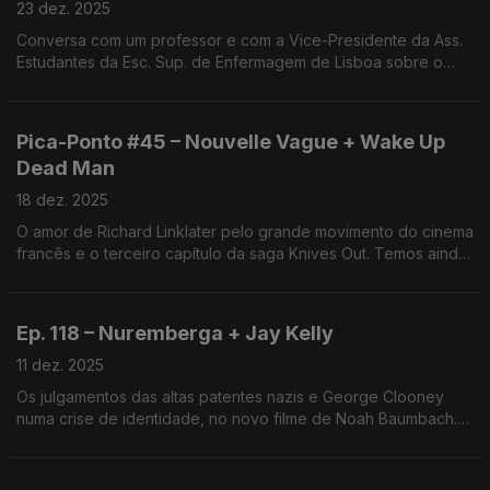
23 dez. 2025
Conversa com um professor e com a Vice-Presidente da Ass.
Estudantes da Esc. Sup. de Enfermagem de Lisboa sobre o
realismo do filme e da actriz Leonie Benesch e os dilemas da
profissão. Sessão no Cinema Fernando Lopes.
Pica-Ponto #45 – Nouvelle Vague + Wake Up
Dead Man
18 dez. 2025
O amor de Richard Linklater pelo grande movimento do cinema
francês e o terceiro capítulo da saga Knives Out. Temos ainda
os filmes mais vistos em 2025 e a homenagem a Rob Reiner.
Ep. 118 – Nuremberga + Jay Kelly
11 dez. 2025
Os julgamentos das altas patentes nazis e George Clooney
numa crise de identidade, no novo filme de Noah Baumbach.
Há ainda os nomeados para os Globos de Ouro, o melhor
argumento em Cannes 2025 e Orlando Pantera.