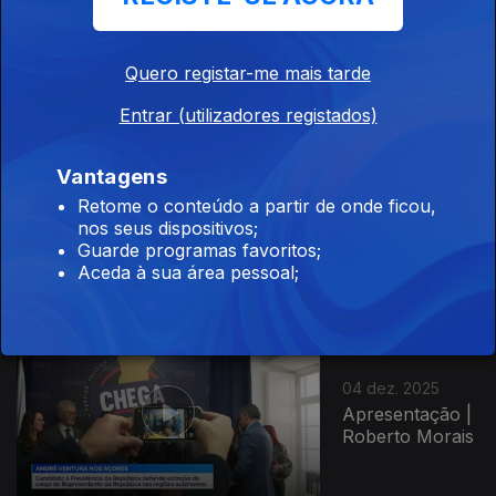
09 dez. 2025
Apresentação |
Nuno Neves
Quero registar-me mais tarde
Entrar (utilizadores registados)
Vantagens
05 dez. 2025
Retome o conteúdo a partir de onde ficou,
Apresentação |
nos seus dispositivos;
Roberto Morais
Guarde programas favoritos;
Aceda à sua área pessoal;
04 dez. 2025
Apresentação |
Roberto Morais