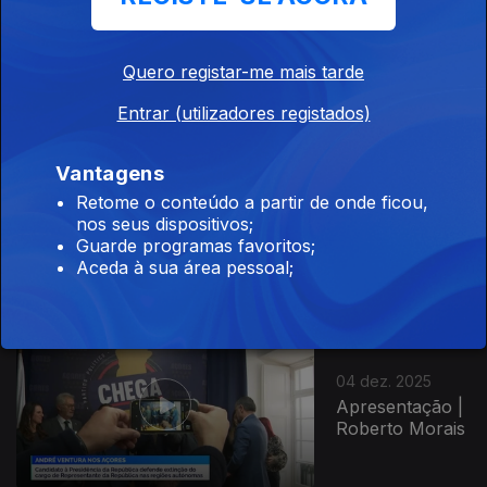
09 dez. 2025
Apresentação |
Nuno Neves
Quero registar-me mais tarde
Entrar (utilizadores registados)
Vantagens
05 dez. 2025
Retome o conteúdo a partir de onde ficou,
Apresentação |
nos seus dispositivos;
Roberto Morais
Guarde programas favoritos;
Aceda à sua área pessoal;
04 dez. 2025
Apresentação |
Roberto Morais