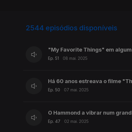
2544
episódios disponíveis
840901
832801
"My Favorite Things" em alguma
Ep. 51
08 mai. 2025
Há 60 anos estreava o filme "T
Ep. 50
07 mai. 2025
O Hammond a vibrar num grand
Ep. 47
02 mai. 2025