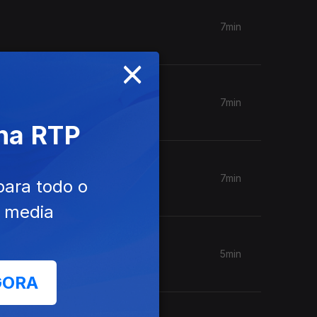
7min
×
7min
 na RTP
7min
para todo o
e media
5min
GORA