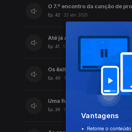
O 7.º encontro da canção de pr
Ep. 42
22 abr. 2025
Até já Aznavour
Ep. 41
17 abr. 2025
Os êxitos que Aznavour oferec
Ep. 40
16 abr. 2025
Uma figura popular
Ep. 39
04 abr. 2025
Vantagens
Retome o conteúdo a