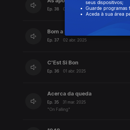
As apostas de Piaf
seus dispositivos;
Guarde programas f
Ep. 38
03 abr. 2025
Aceda à sua área pe
Bom a valer
Ep. 37
02 abr. 2025
C'Est Si Bon
Ep. 36
01 abr. 2025
Acerca da queda
Ep. 35
31 mar. 2025
"On Falling"