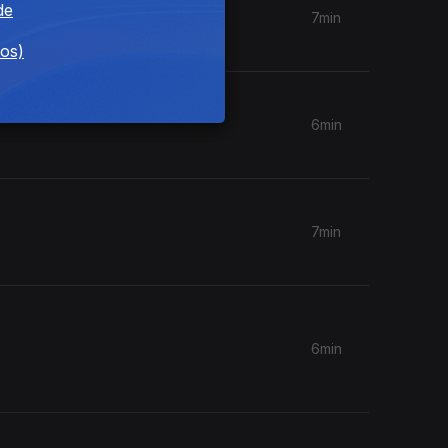
de
7min
dos)
6min
7min
6min