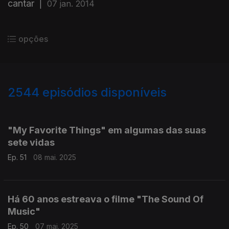
cantar
|
07 jan. 2014
opções
2544
episódios disponíveis
840901
832801
821760
"My Favorite Things" em algumas das suas
sete vidas
Ep. 51
08 mai. 2025
Há 60 anos estreava o filme "The Sound Of
Music"
Ep. 50
07 mai. 2025