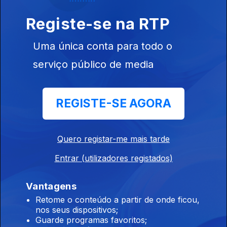
C'Est Si Bon
Ep. 36
01 abr. 2025
Registe-se na RTP
Uma única conta para todo o
Acerca da queda
serviço público de media
Ep. 35
31 mar. 2025
"On Falling"
REGISTE-SE AGORA
1948
Quero registar-me mais tarde
Ep. 34
28 mar. 2025
Entrar (utilizadores registados)
O Rei Midas
Vantagens
Ep. 33
24 mar. 2025
Retome o conteúdo a partir de onde ficou,
nos seus dispositivos;
Guarde programas favoritos;