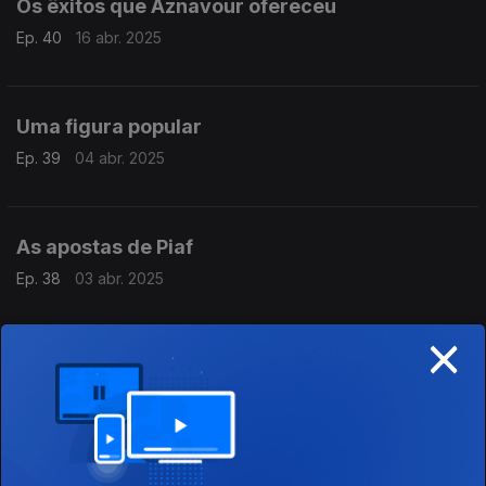
Os êxitos que Aznavour ofereceu
Ep. 40
16 abr. 2025
Uma figura popular
Ep. 39
04 abr. 2025
As apostas de Piaf
Ep. 38
03 abr. 2025
×
Bom a valer
Ep. 37
02 abr. 2025