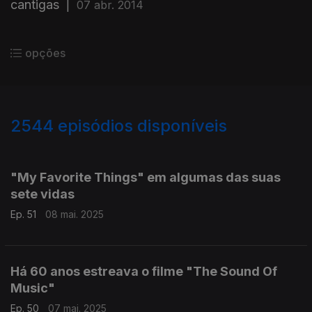
cantigas
|
07 abr. 2014
opções
2544
episódios disponíveis
840901
832801
821760
"My Favorite Things" em algumas das suas
sete vidas
Ep. 51
08 mai. 2025
Há 60 anos estreava o filme "The Sound Of
Music"
Ep. 50
07 mai. 2025