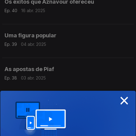
Os êxitos que Aznavour ofereceu
Ep. 40
16 abr. 2025
Uma figura popular
Ep. 39
04 abr. 2025
As apostas de Piaf
Ep. 38
03 abr. 2025
×
Bom a valer
Ep. 37
02 abr. 2025