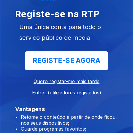
C'Est Si Bon
Ep. 36
01 abr. 2025
Registe-se na RTP
Uma única conta para todo o
Acerca da queda
serviço público de media
Ep. 35
31 mar. 2025
"On Falling"
REGISTE-SE AGORA
1948
Quero registar-me mais tarde
Ep. 34
28 mar. 2025
Entrar (utilizadores registados)
O Rei Midas
Vantagens
Ep. 33
24 mar. 2025
Retome o conteúdo a partir de onde ficou,
nos seus dispositivos;
Guarde programas favoritos;