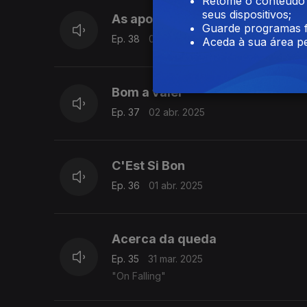
Retome o conteúdo a
seus dispositivos;
As apostas de Piaf
Guarde programas f
Ep. 38
03 abr. 2025
Aceda à sua área pe
Bom a valer
Ep. 37
02 abr. 2025
C'Est Si Bon
Ep. 36
01 abr. 2025
Acerca da queda
Ep. 35
31 mar. 2025
"On Falling"