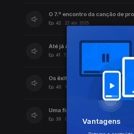
O 7.º encontro da canção de pr
Ep. 42
22 abr. 2025
Até já Aznavour
Ep. 41
17 abr. 2025
Os êxitos que Aznavour oferec
Ep. 40
16 abr. 2025
Uma figura popular
Ep. 39
04 abr. 2025
Vantagens