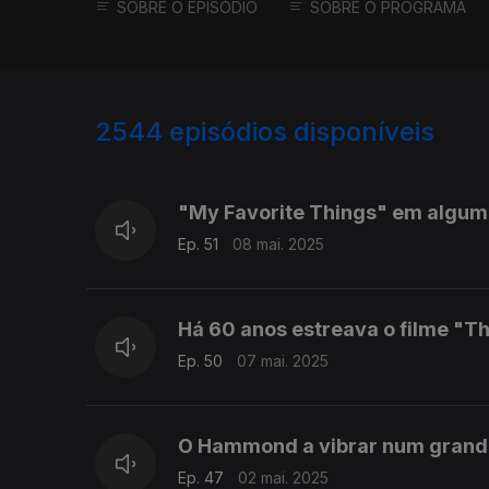
SOBRE O EPISÓDIO
SOBRE O PROGRAMA
2544
episódios disponíveis
840901
832801
"My Favorite Things" em alguma
Ep. 51
08 mai. 2025
Há 60 anos estreava o filme "T
Ep. 50
07 mai. 2025
O Hammond a vibrar num grand
Ep. 47
02 mai. 2025