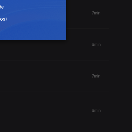
de
7min
dos)
6min
7min
6min