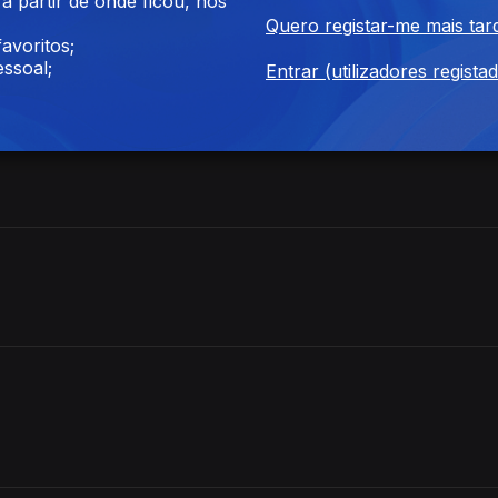
 partir de onde ficou, nos
Quero registar-me mais tar
avoritos;
ssoal;
Entrar (utilizadores regista