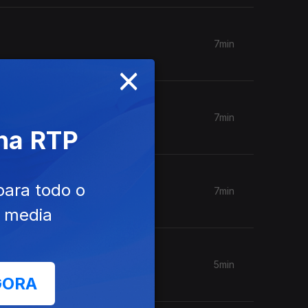
7min
×
7min
 na RTP
para todo o
7min
e media
5min
GORA