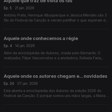
Aquele que traz de volta os fãs
Ep. 5
21 jan. 2026
António Prata, Henrique Albuquerque e Jéssica Mendes são 3
fãs do Festival da Canção e vieram partilhar o que esperam da
edição de 2026, isto em vésperas de conhecermos os
intérpretes e as músicas deste ano.
Aquele onde conhecemos a régie
Ep. 4
14 jan. 2026
Além da enciclopédia de Autores, criada pelo Bernardo. O
realizador, Filipe Vasconcelos e a anotadora, Rafaela Faria,
levam-nos a conhecer o ambiente e trabalho na régie do
Festival da Canção.
Aquele onde os autores chegam e... novidades
Ep. 24
07 jan. 2026
Está aberta a enciclopédia dos Autores da edição 2026 do
Festival da Canção. E porque somos uns mãos largas, a Maria
Ferreira, responsável pela produção do Festival, tem uma
novidade exclusiva para vos dar.