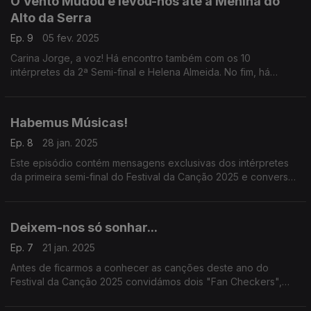
O Vento Mudou e levou-nos até à Menina do
Alto da Serra
Ep. 9
05 fev. 2025
Carina Jorge, a voz! Há encontro também com os 10
intérpretes da 2ª Semi-final e Helena Almeida. No fim, há
surpresa para quem quer assistir ao vivo ao Festival da
Canção 2025.
Habemus Músicas!
Ep. 8
28 jan. 2025
Este episódio contém mensagens exclusivas dos intérpretes
da primeira semi-final do Festival da Canção 2025 e conversas
com alguns dos protagonistas que vão apresentar o evento na
RTP.
Deixem-nos só sonhar...
Ep. 7
21 jan. 2025
Antes de ficarmos a conhecer as canções deste ano do
Festival da Canção 2025 convidámos dois "Fan Checkers",
Fábio Silva e Lia Malato para dar asas aos sonhos que têm
para esta edição.