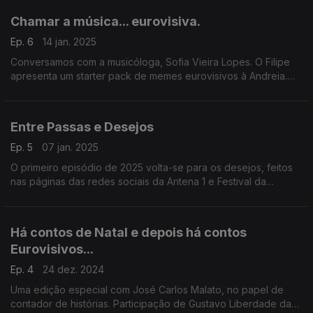
Chamar a música... eurovisiva.
Ep. 6
14 jan. 2025
Conversamos com a musicóloga, Sofia Vieira Lopes. O Filipe
apresenta um starter pack de memes eurovisivos à Andreia.
Respondemos à Rita e conhecemos o João. Tudo num só
episódio.
Entre Passas e Desejos
Ep. 5
07 jan. 2025
O primeiro episódio de 2025 volta-se para os desejos, feitos
nas páginas das redes sociais da Antena 1 e Festival da
Canção. Coloca o calendário em ordem, responde ao Filipe
Gonçalves e dá a conhecer a Rita Oliveira.
Há contos de Natal e depois há contos
Eurovisivos...
Ep. 4
24 dez. 2024
Uma edição especial com José Carlos Malato, no papel de
contador de histórias. Participação de Gustavo Liberdade da