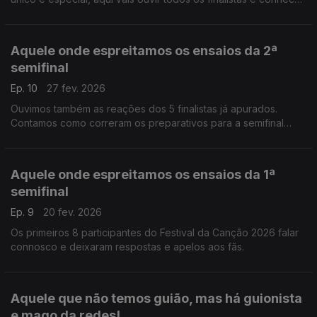
os passos que os artistas tiveram de dar para cada espetáculo
de televisão.
Aquele onde espreitamos os ensaios da 2ª
semifinal
Ep. 10
27 fev. 2026
Ouvimos também as reações dos 5 finalistas já apurados.
Contamos como correram os preparativos para a semifinal
deste sábado, dia 28 de fevereiro, com mais 8 participantes
do Festival da Canção 2026.
Aquele onde espreitamos os ensaios da 1ª
semifinal
Ep. 9
20 fev. 2026
Os primeiros 8 participantes do Festival da Canção 2026 falar
connosco e deixaram respostas e apelos aos fãs.
Aquele que não temos guião, mas há guionista
e mago da redes!