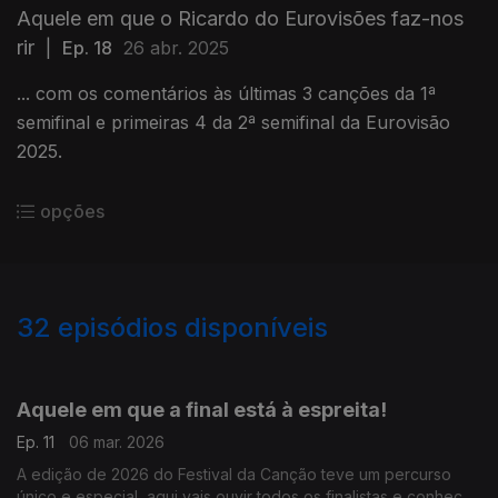
Aquele em que o Ricardo do Eurovisões faz-nos
rir
|
Ep. 18
26 abr. 2025
... com os comentários às últimas 3 canções da 1ª
semifinal e primeiras 4 da 2ª semifinal da Eurovisão
2025.
opções
32
episódios disponíveis
875969
827915
813576
Aquele em que a final está à espreita!
Ep. 11
06 mar. 2026
A edição de 2026 do Festival da Canção teve um percurso
único e especial, aqui vais ouvir todos os finalistas e conhecer