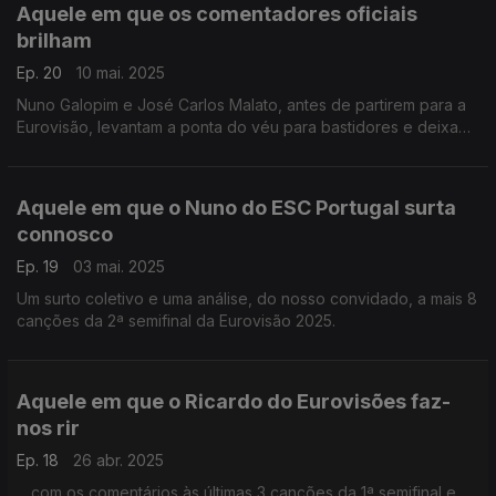
Aquele em que os comentadores oficiais
brilham
Ep. 20
10 mai. 2025
Nuno Galopim e José Carlos Malato, antes de partirem para a
Eurovisão, levantam a ponta do véu para bastidores e deixam
um jogo de palavras em que todos podem participar. Envia a
tua palavra para as redes sociais!
Aquele em que o Nuno do ESC Portugal surta
connosco
Ep. 19
03 mai. 2025
Um surto coletivo e uma análise, do nosso convidado, a mais 8
canções da 2ª semifinal da Eurovisão 2025.
Aquele em que o Ricardo do Eurovisões faz-
nos rir
Ep. 18
26 abr. 2025
... com os comentários às últimas 3 canções da 1ª semifinal e