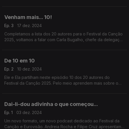
produção do Festival, o fã Filipe Gonçalves e os anfitriões
Andreia Rocha e Filipe Cruz.
Venham mais... 10!
Ep. 3
17 dez. 2024
Completamos a lista dos 20 autores para o Festival da Canção
2025, voltamos a falar com Carla Bugalho, chefe da delegação
portuguesa, recebemos Maria Ferreira da coordenação do
Festival e conhecemos o fã António Prata.
De 10 em 10
Ep. 2
10 dez. 2024
Ele e Ela partilham neste episódio 10 dos 20 autores do
Festival da Canção 2025. Pelo meio aprendem mais sobre o
mundo eurovisivo e apresentam um novo fã. Conversas com
Carla Bugalho, Rita Ribeiro e Fábio Silva.
Dai-li-dou adivinha o que começou...
Ep. 1
03 dez. 2024
Um novo formato, um novo podcast dedicado ao Festival da
Canção e Eurovisão. Andreia Rocha e Filipe Cruz apresentam-