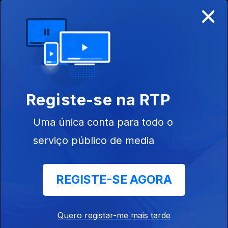
×
21 mai. 2022
Fatores de
Produção
Agrícola
Ep. 19
14 mai. 2022
Charcos: Um
Registe-se na RTP
Aliado
Improvável na
Luta Contra as
Uma única conta para todo o
Alterações
Climáticas?
serviço público de media
Ep. 18
REGISTE-SE AGORA
07 mai. 2022
Conhecer o
Fogo
Quero registar-me mais tarde