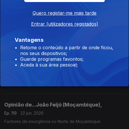
"PGR de Angola acusa Higino Carneiro de corrupção pondo
risco a sua candidatura ao MPLA desafiando o actual líder,
Quero registar-me mais tarde
João Lourenço"
Entrar (utilizadores registados)
Opinião de...Tamilton Teixeira (Guiné-Bissau),
Ep. 121
24 jun. 2026
Vantagens
Quem cuida das crianças num país das instabilidades?
Retome o conteúdo a partir de onde ficou,
nos seus dispositivos;
Guarde programas favoritos;
Aceda à sua área pessoal;
Opinião de...Rosário Luz (Cabo Verde),
Ep. 120
23 jun. 2026
"África e Novo Mundo"
Opinião de...João Feijó (Moçambique),
Ep. 119
22 jun. 2026
Factores de insurgência no Norte de Moçambique