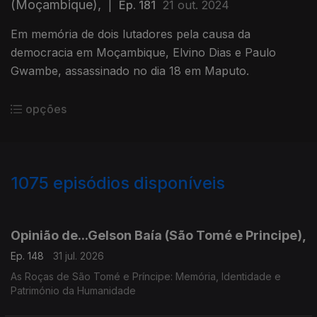
(Moçambique),
|
Ep. 181
21 out. 2024
Em memória de dois lutadores pela causa da
democracia em Moçambique, Elvino Dias e Paulo
Gwambe, assassinado no dia 18 em Maputo.
opções
1075
episódios disponíveis
943043
939596
936139
931771
927599
Opinião de...Gelson Baía (São Tomé e Principe),
Ep. 148
31 jul. 2026
As Roças de São Tomé e Príncipe: Memória, Identidade e
Património da Humanidade