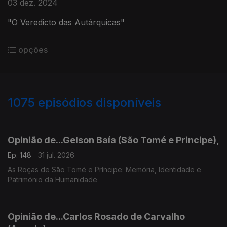
03 dez. 2024
"O Veredicto das Autárquicas"
opções
1075
episódios disponíveis
943043
939596
936139
931771
927599
924054
Opinião de...Gelson Baía (São Tomé e Principe),
Ep. 148
31 jul. 2026
As Roças de São Tomé e Príncipe: Memória, Identidade e
Património da Humanidade
Opinião de...Carlos Rosado de Carvalho