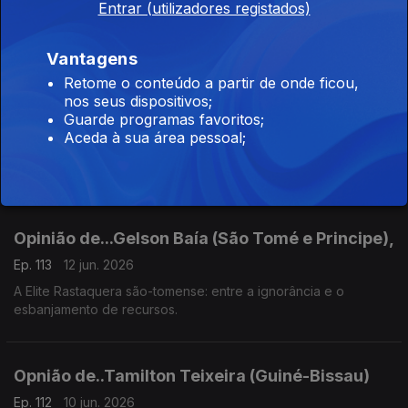
Entrar (utilizadores registados)
Ep. 115
16 jun. 2026
"Estreia"
Vantagens
Retome o conteúdo a partir de onde ficou,
nos seus dispositivos;
Opinião de...João Feijó (Moçambique),
Guarde programas favoritos;
Aceda à sua área pessoal;
Ep. 114
15 jun. 2026
Arrancar o pavet para produzir horticolas
Opinião de...Gelson Baía (São Tomé e Principe),
Ep. 113
12 jun. 2026
A Elite Rastaquera são-tomense: entre a ignorância e o
esbanjamento de recursos.
Opnião de..Tamilton Teixeira (Guiné-Bissau)
Ep. 112
10 jun. 2026