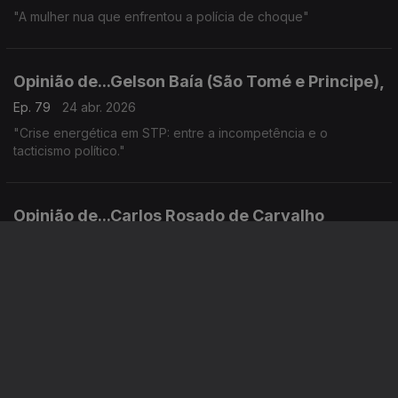
"A mulher nua que enfrentou a polícia de choque"
Opinião de...Gelson Baía (São Tomé e Principe),
Ep. 79
24 abr. 2026
"Crise energética em STP: entre a incompetência e o
tacticismo político."
Opinião de...Carlos Rosado de Carvalho
(Angola),
Ep. 78
23 abr. 2026
"Papa Leão XIV passa no teste africano com mensagens
claras aos presidentes que o receberam"
Opinião de...Tamilton Teixeira (Guiné-Bissau),
Ep. 77
22 abr. 2026