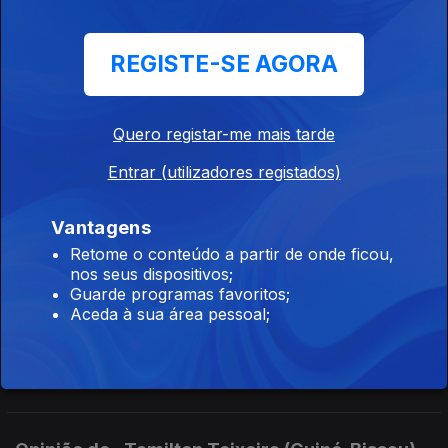
Opinião de...João Feijó (Moçambique)
Ep. 134
13 jul. 2026
REGISTE-SE AGORA
Criminalização da auto-proclamacao de vitoria
Quero registar-me mais tarde
Opinião de...Gelson Baía (São Tomé e Principe),
Entrar (utilizadores registados)
Ep. 133
10 jul. 2026
Eleições Presidenciais em STP: o debate que ainda não
aconteceu!
Vantagens
Retome o conteúdo a partir de onde ficou,
nos seus dispositivos;
Guarde programas favoritos;
Opinião de...Carlos Rosado de Carvalho
Aceda à sua área pessoal;
(Angola),
Ep. 132
09 jul. 2026
O "milagre" da descida da inflação em Angola