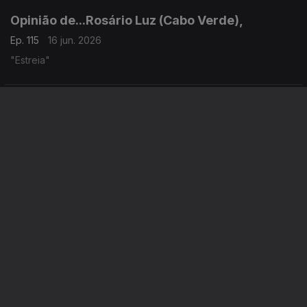
Opinião de...Rosário Luz (Cabo Verde),
Ep. 115
16 jun. 2026
"Estreia"
Opinião de...João Feijó (Moçambique),
Ep. 114
15 jun. 2026
Arrancar o pavet para produzir horticolas
Opinião de...Gelson Baía (São Tomé e Principe),
Ep. 113
12 jun. 2026
A Elite Rastaquera são-tomense: entre a ignorância e o
esbanjamento de recursos.