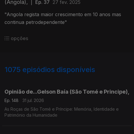
(Angola),
|
Ep. 37
27 fev. 2025
"Angola regista maior crescimento em 10 anos mas
continua petrodependente"
opções
1075
episódios disponíveis
943043
939596
936139
Opinião de...Gelson Baía (São Tomé e Principe),
Ep. 148
31 jul. 2026
As Roças de São Tomé e Príncipe: Memória, Identidade e
Património da Humanidade