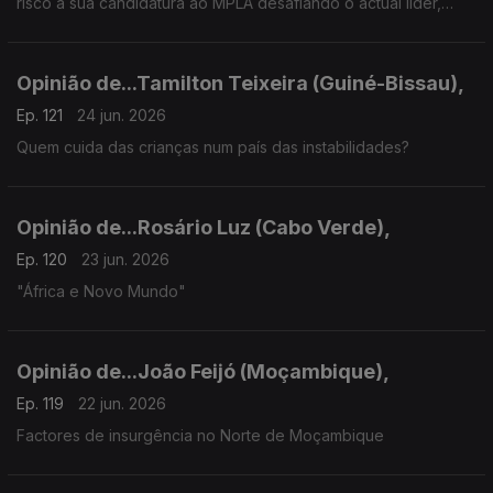
risco a sua candidatura ao MPLA desafiando o actual líder,
João Lourenço"
Opinião de...Tamilton Teixeira (Guiné-Bissau),
Ep. 121
24 jun. 2026
Quem cuida das crianças num país das instabilidades?
Opinião de...Rosário Luz (Cabo Verde),
Ep. 120
23 jun. 2026
"África e Novo Mundo"
Opinião de...João Feijó (Moçambique),
Ep. 119
22 jun. 2026
Factores de insurgência no Norte de Moçambique