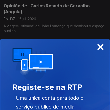
Opinião de...Carlos Rosado de Carvalho
(Angola),
Ep. 137
16 jul. 2026
A viagem 'privada' de João Lourenço que dominou o espaço
público
×
Opinião de...Tamilton Teixeira (Guiné-Bissau),
Ep. 136
15 jul. 2026
Prisão de Domingos Simões Pereira
Opinião de...Rosário Luz (Cabo Verde),
Registe-se na RTP
Ep. 135
14 jul. 2026
Programas do Governo
Uma única conta para todo o
serviço público de media