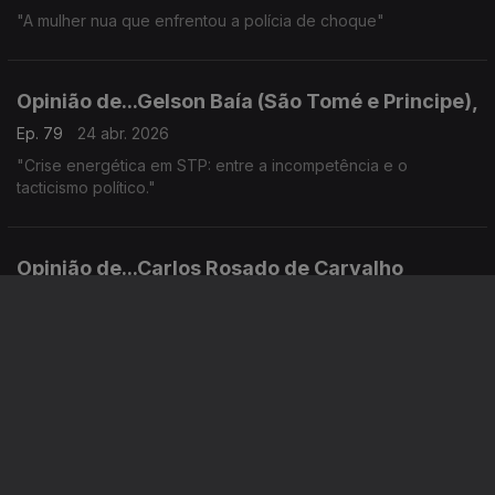
"A mulher nua que enfrentou a polícia de choque"
Opinião de...Gelson Baía (São Tomé e Principe),
Ep. 79
24 abr. 2026
"Crise energética em STP: entre a incompetência e o
tacticismo político."
Opinião de...Carlos Rosado de Carvalho
(Angola),
Ep. 78
23 abr. 2026
"Papa Leão XIV passa no teste africano com mensagens
claras aos presidentes que o receberam"
Opinião de...Tamilton Teixeira (Guiné-Bissau),
Ep. 77
22 abr. 2026