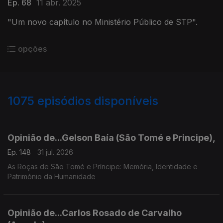
Ep. 68
11 abr. 2025
"Um novo capítulo no Ministério Público de STP".
opções
1075
episódios disponíveis
943043
939596
936139
931771
927599
924054
Opinião de...Gelson Baía (São Tomé e Principe),
Ep. 148
31 jul. 2026
As Roças de São Tomé e Príncipe: Memória, Identidade e
Património da Humanidade
Opinião de...Carlos Rosado de Carvalho