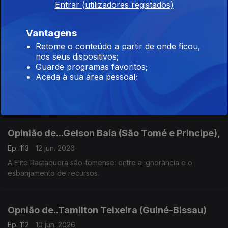
Entrar (utilizadores registados)
Ep. 115
16 jun. 2026
"Estreia"
Vantagens
Retome o conteúdo a partir de onde ficou,
nos seus dispositivos;
Opinião de...João Feijó (Moçambique),
Guarde programas favoritos;
Aceda à sua área pessoal;
Ep. 114
15 jun. 2026
Arrancar o pavet para produzir horticolas
Opinião de...Gelson Baía (São Tomé e Principe),
Ep. 113
12 jun. 2026
A Elite Rastaquera são-tomense: entre a ignorância e o
esbanjamento de recursos.
Opnião de..Tamilton Teixeira (Guiné-Bissau)
Ep. 112
10 jun. 2026