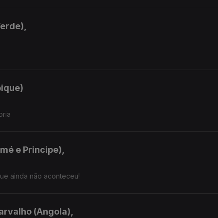
Verde),
bique)
oria
mé e Principe),
que ainda não aconteceu!
arvalho (Angola),