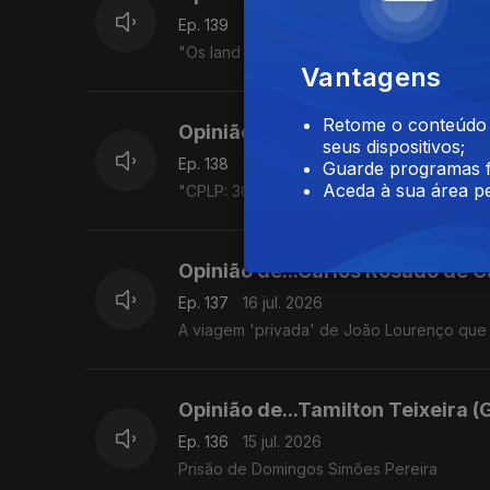
Ep. 139
20 jul. 2026
"Os land rovers da Pide e os mahindras d
Vantagens
Retome o conteúdo a
Opinião de...Gelson Baía (São T
seus dispositivos;
Ep. 138
17 jul. 2026
Guarde programas f
Aceda à sua área pe
"CPLP: 30 Anos e Desafios para o Futuro".
Opinião de...Carlos Rosado de C
Ep. 137
16 jul. 2026
A viagem 'privada' de João Lourenço que
Opinião de...Tamilton Teixeira (
Ep. 136
15 jul. 2026
Prisão de Domingos Simões Pereira