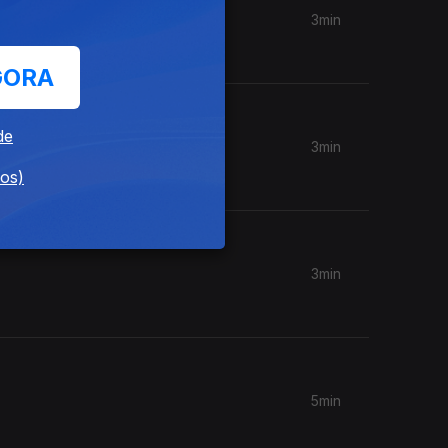
3min
GORA
de
3min
dos)
3min
5min