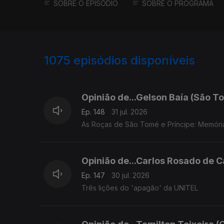
SOBRE O EPISÓDIO
SOBRE O PROGRAMA
1075
episódios disponíveis
943043
939596
936139
Opinião de...Gelson Baía (São To
Ep. 148
31 jul. 2026
As Roças de São Tomé e Príncipe: Memóri
Opinião de...Carlos Rosado de C
Ep. 147
30 jul. 2026
Três lições do 'apagão' da UNITEL