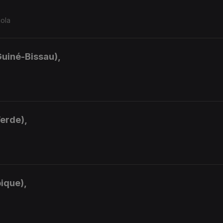
gola
Guiné-Bissau),
Verde),
ique),