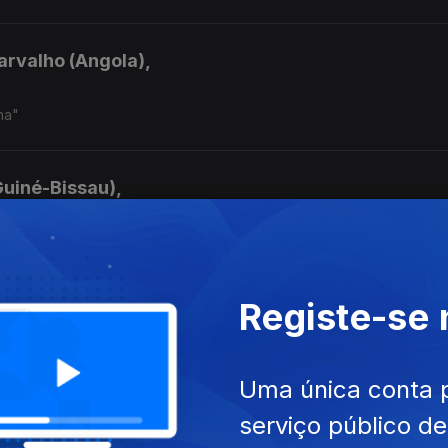
arvalho (Angola),
ha"
Guiné-Bissau),
Registe-se
Verde),
Uma única conta 
serviço público d
ique),