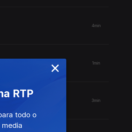
4min
×
1min
 na RTP
3min
para todo o
e media