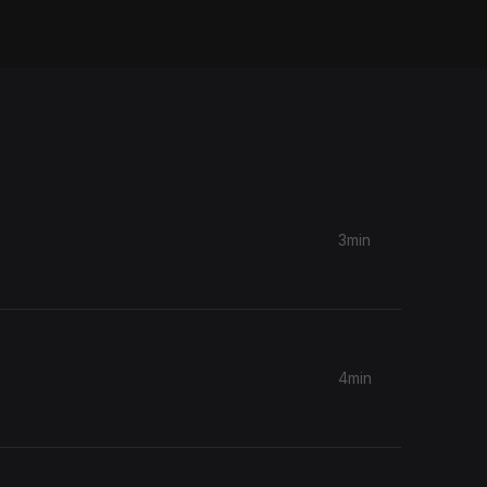
3min
4min