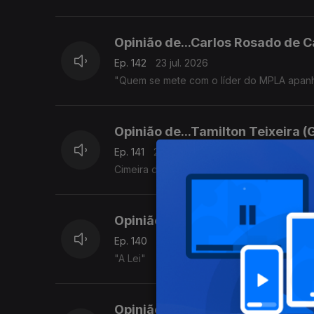
Opinião de...Carlos Rosado de C
Ep. 142
23 jul. 2026
"Quem se mete com o líder do MPLA apan
Opinião de...Tamilton Teixeira (
Ep. 141
22 jul. 2026
Cimeira da CEDEAO
Opinião de...Rosário Luz (Cabo 
Ep. 140
21 jul. 2026
"A Lei"
Opinião de...João Feijó (Moçamb