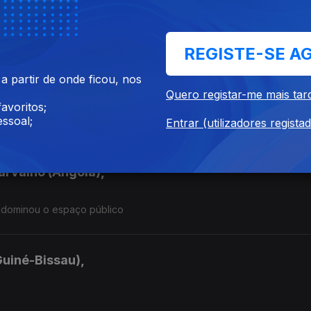
a PRM"
REGISTE-SE A
 partir de onde ficou, nos
omé e Principe)
Quero registar-me mais tar
avoritos;
ssoal;
Entrar (utilizadores regista
arvalho (Angola),
 dominou o espaço público
Guiné-Bissau),