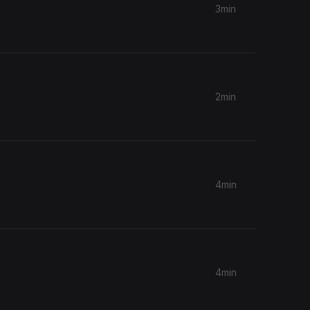
3min
2min
4min
4min