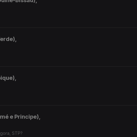
Guiné-Bissau),
Verde),
ique),
mé e Principe),
agora, STP?