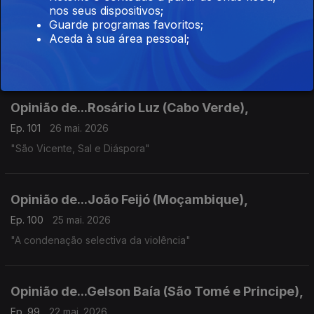
nos seus dispositivos;
Opinião de...Tamilton Teixeira (Guiné-Bissau),
Guarde programas favoritos;
Ep. 102
27 mai. 2026
Aceda à sua área pessoal;
Sonko vs Diomey, Acabou?
Opinião de...Rosário Luz (Cabo Verde),
Ep. 101
26 mai. 2026
"São Vicente, Sal e Diáspora"
Opinião de...João Feijó (Moçambique),
Ep. 100
25 mai. 2026
"A condenação selectiva da violência"
Opinião de...Gelson Baía (São Tomé e Principe),
Ep. 99
22 mai. 2026