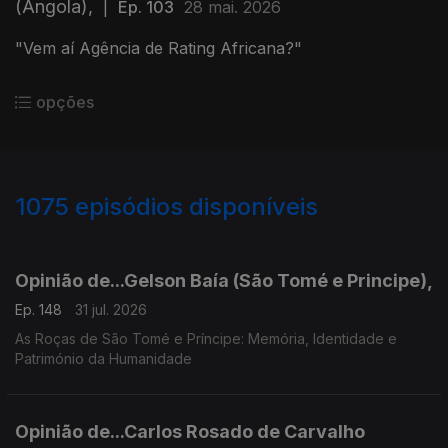
(Angola),
|
Ep. 103
28 mai. 2026
"Vem aí Agência de Rating Africana?"
opções
1075
episódios disponíveis
943043
939596
936139
931771
927599
924054
920297
916118
Opinião de...Gelson Baía (São Tomé e Principe),
Ep. 148
31 jul. 2026
As Roças de São Tomé e Príncipe: Memória, Identidade e
Património da Humanidade
Opinião de...Carlos Rosado de Carvalho