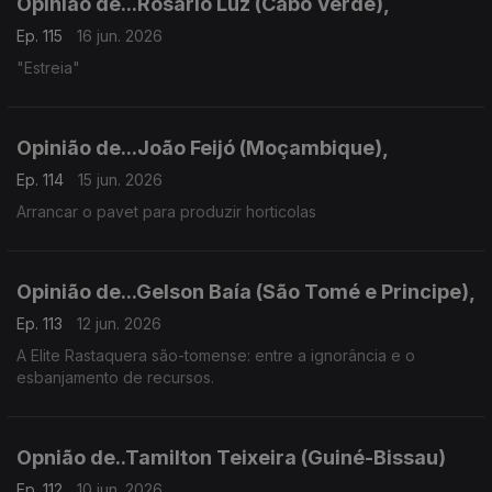
Opinião de...Rosário Luz (Cabo Verde),
Ep. 115
16 jun. 2026
"Estreia"
Opinião de...João Feijó (Moçambique),
Ep. 114
15 jun. 2026
Arrancar o pavet para produzir horticolas
Opinião de...Gelson Baía (São Tomé e Principe),
Ep. 113
12 jun. 2026
A Elite Rastaquera são-tomense: entre a ignorância e o
esbanjamento de recursos.
Opnião de..Tamilton Teixeira (Guiné-Bissau)
Ep. 112
10 jun. 2026