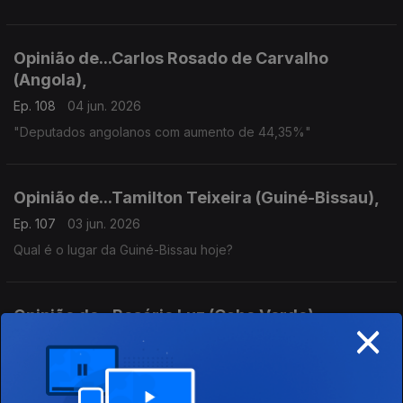
Opinião de...Carlos Rosado de Carvalho
(Angola),
Ep. 108
04 jun. 2026
"Deputados angolanos com aumento de 44,35%"
Opinião de...Tamilton Teixeira (Guiné-Bissau),
Ep. 107
03 jun. 2026
Qual é o lugar da Guiné-Bissau hoje?
Opinião de...Rosário Luz (Cabo Verde),
×
Ep. 106
02 jun. 2026
"A DGTR e os Quatrocentos Contos de Aluguer "