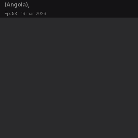
(Angola),
Ep. 53
19 mar. 2026
"INDRA: mais uma acha na fogueira eleitoral angolana"
Opinião de...Tamilton Teixeira (Guiné-Bissau),
Ep. 52
18 mar. 2026
"Algo digno de se celebrar"
Instale a aplicação
RTP Play
Disponível para iOS, Android, Apple TV, Android TV e