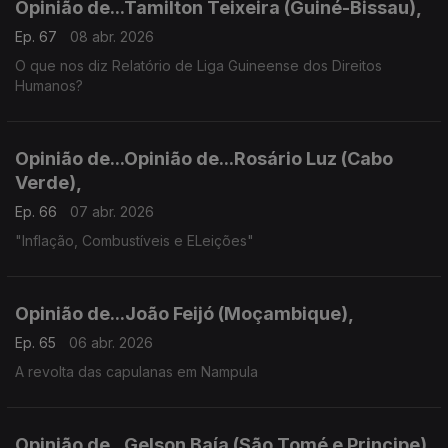
Opinião de...Tamilton Teixeira (Guiné-Bissau),
Ep. 67
08 abr. 2026
O que nos diz Relatório de Liga Guineense dos Direitos
Humanos?
Opinião de...Opinião de...Rosário Luz (Cabo
Verde),
Ep. 66
07 abr. 2026
"Inflação, Combustíveis e ELeições"
Opinião de...João Feijó (Moçambique),
Ep. 65
06 abr. 2026
A revolta das capulanas em Nampula
Opinião de...Gelson Baía (São Tomé e Principe)