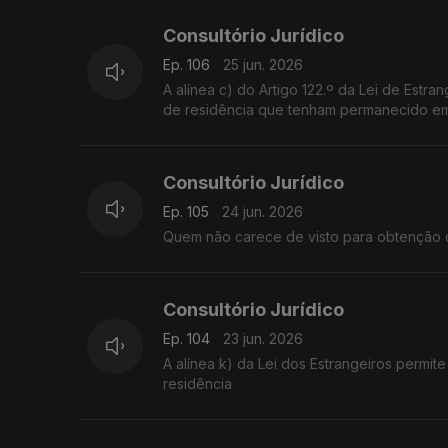
Consultório Jurídico
Ep. 106
25 jun. 2026
A alínea c) do Artigo 122.º da Lei de Estrangeiros isenta de visto de residência filhos maiores de titulares de autorização
de r
Consultório Jurídico
Ep. 105
24 jun. 2026
Quem não carece de visto para obtenção d
Consultório Jurídico
Ep. 104
23 jun. 2026
A alínea k) da Lei dos Estrangeiros permite a obtenção de uma Autorização de Residência com dispensa de visto de
residência