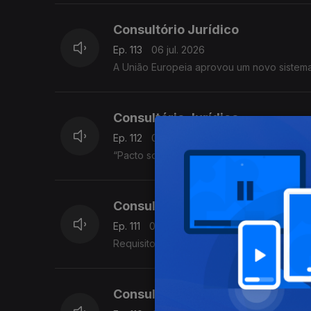
Consultório Jurídico
Ep. 113
06 jul. 2026
A União Europeia aprovou um novo sistema 
Consultório Jurídico
Ep. 112
03 jul. 2026
“Pacto sobre Migração e Asilo” que entrou
Consultório Jurídico
Ep. 111
02 jul. 2026
Requisitos para pedido de visto para visitar
Consultório Jurídico