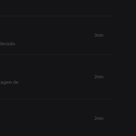
3min
decisão.
2min
ntagem de
2min