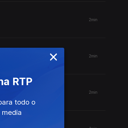
2min
×
2min
 na RTP
2min
para todo o
e media