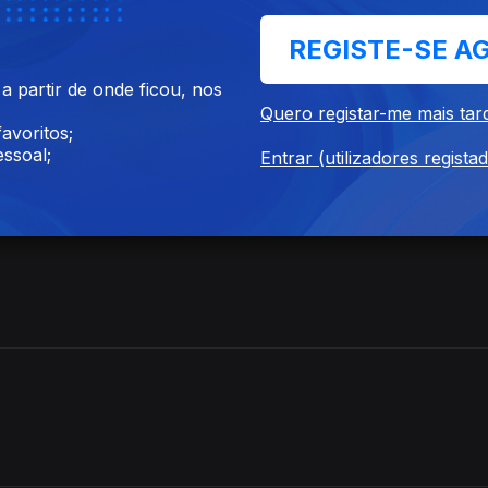
edido de invalidez permanente
REGISTE-SE A
 partir de onde ficou, nos
Quero registar-me mais tar
avoritos;
ssoal;
Entrar (utilizadores regista
 válido.