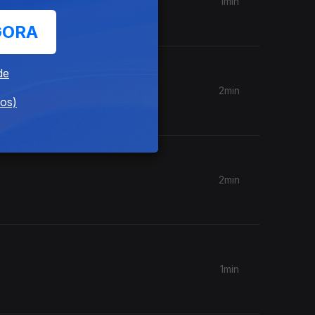
1min
GORA
de
2min
dos)
2min
1min