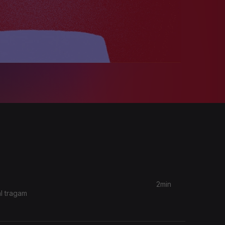
2min
l tragam