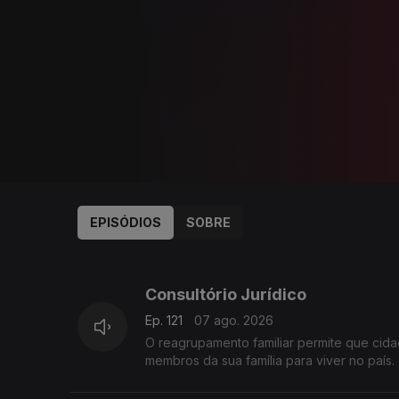
EPISÓDIOS
SOBRE
937811
936199
Consultório Jurídico
Ep. 121
07 ago. 2026
O reagrupamento familiar permite que cida
membros da sua família para viver no país.