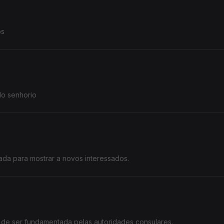
os
lo senhorio
Acesso do senhorio a visitar a casa arrendada para mostrar a novos interessados.
 de ser fundamentada pelas autoridades consulares.