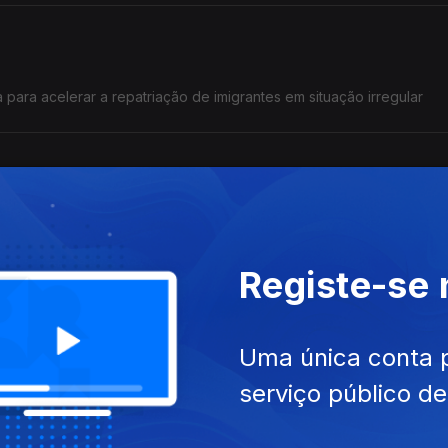
para acelerar a repatriação de imigrantes em situação irregular
 hoje em vigor na União Europeia.
Registe-se
 familiar em Portugal
Uma única conta 
serviço público d