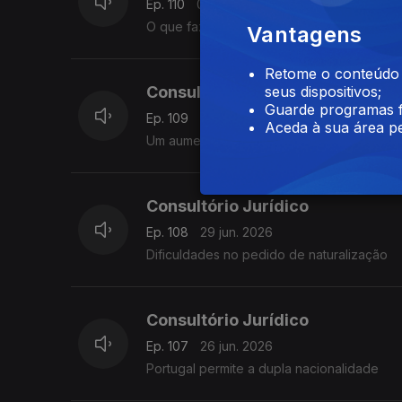
Ep. 110
01 jul. 2026
O que fazer perante o indeferimento de p
Vantagens
Retome o conteúdo a
Consultório Jurídico
seus dispositivos;
Guarde programas f
Ep. 109
30 jun. 2026
Aceda à sua área pe
Um aumento de renda sem base legal não é
Consultório Jurídico
Ep. 108
29 jun. 2026
Dificuldades no pedido de naturalização
Consultório Jurídico
Ep. 107
26 jun. 2026
Portugal permite a dupla nacionalidade