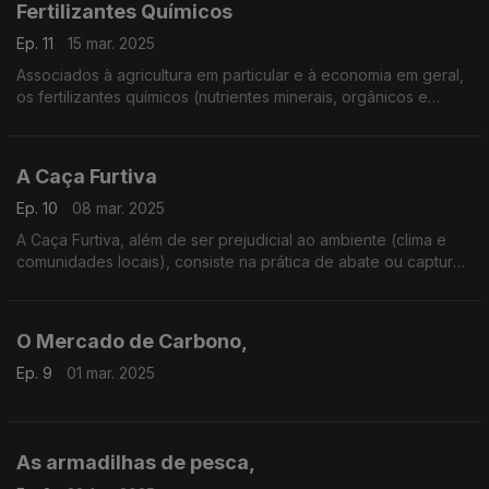
Fertilizantes Químicos
Ep. 11
15 mar. 2025
Associados à agricultura em particular e à economia em geral,
os fertilizantes químicos (nutrientes minerais, orgânicos e
ogano-minerais) têm impacte negativo para os solos e toda a
sociedade
A Caça Furtiva
Ep. 10
08 mar. 2025
A Caça Furtiva, além de ser prejudicial ao ambiente (clima e
comunidades locais), consiste na prática de abate ou captura
de animais em coutadas e espaços vedados.
O Mercado de Carbono,
Ep. 9
01 mar. 2025
As armadilhas de pesca,