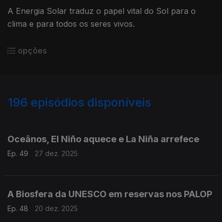
A Energia Solar traduz o papel vital do Sol para o
clima e para todos os seres vivos.
opções
196
episódios disponíveis
880789
861412
840831
821330
Oceânos, El Niño aquece e La Niña arrefece
Ep. 49
27 dez. 2025
A Biosfera da UNESCO em reservas nos PALOP
Ep. 48
20 dez. 2025