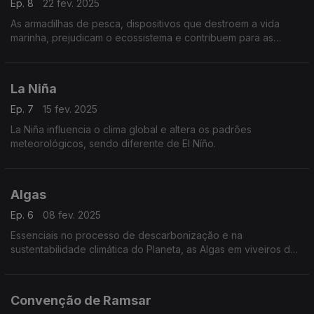
Ep. 8
22 fev. 2025
As armadilhas de pesca, dispositivos que destroem a vida
marinha, prejudicam o ecossistema e contribuem para as
alterações climáticas.
La Niña
Ep. 7
15 fev. 2025
La Niña influencia o clima global e altera os padrões
meteorológicos, sendo diferente de El Níño.
Algas
Ep. 6
08 fev. 2025
Essenciais no processo de descarbonização e na
sustentabilidade climática do Planeta, as Algas em viveiros de
produção constituem fontes de energias renováveis.
Convenção de Ramsar