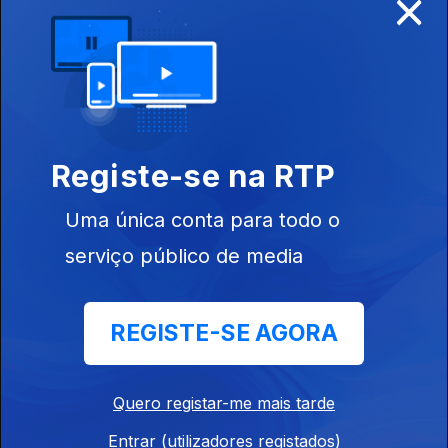
×
Impactes ambientais do Tráfego Marítimo
Ep. 29
09 ago. 2025
África, Iniciativa II - Financiamento e
Registe-se na RTP
Sustentabilidade
Ep. 28
02 ago. 2025
Uma única conta para todo o
serviço público de media
Gestão de Resíduos
Ep. 27
19 jul. 2025
REGISTE-SE AGORA
África e a Conferência dos Oceanos - Nice
Quero registar-me mais tarde
2025
Entrar (utilizadores registados)