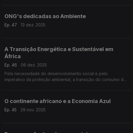
ONG's dedicadas ao Ambiente
Ep. 47
13 dez. 2025
A Transição Energética e Sustentável em
África
Ep. 46
06 dez. 2025
Pela necessidade do desenvolvimento social e pelo
imperativo da proteção ambiental, a transição do consumo de
energias poluentes (fósseis) para o das mais limpas
(renováveis) deve estimular a economia e criar empregos
verdes,
O continente africano e a Economia Azul
Ep. 45
29 nov. 2025