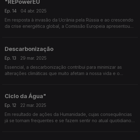
"REPowerEU
Ep. 14
04 abr. 2025
Em resposta à invasão da Ucrânia pela Rússia e ao crescendo
da crise energética global, a Comissão Europeia apresentou
(em maio de 2022) o "REPowerEU".
Descarbonização
Ep. 13
29 mar. 2025
Essencial, a descarbonização contribui para minimizar as
alterações climáticas que muito afetam a nossa vida e o
ambiente.
Ciclo da Água"
Ep. 12
22 mar. 2025
Em resultado de ações da Humanidade, cujas consequências
já se tornam frequentes e se fazem sentir no atual quotidiano,
o "Ciclo da Água" é significativamente afetado por efeitos
nefastos das alterações climáticas