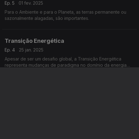
Ep. 5
01 fev. 2025
Para o Ambiente e para o Planeta, as terras permanente ou
sazonalmente alagadas, são importantes.
Transição Energética
Ep. 4
25 jan. 2025
Apesar de ser um desafio global, a Transição Energética
representa mudanças de paradigma no domínio da energia
(alterações estruturais nas matrizes energéticas)
A regeneração dos Solos
Ep. 3
18 jan. 2025
Do equilíbrio do ecossistema depende o futuro sustentável da
Terra e, para o efeito, também se torna imprescindível a
regeneração dos Solos.
Conferência das partes da ONU sobre