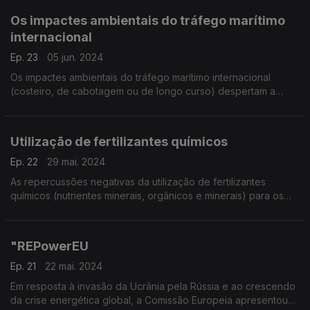
Os impactes ambientais do tráfego marítimo
internacional
Ep. 23
05 jun. 2024
Os impactes ambientais do tráfego marítimo internacional
(costeiro, de cabotagem ou de longo curso) despertam a
Opinião Pública apenas quando ocorrem acidentes graves,
por exemplo, os casos de derrames de crude.
Utilização de fertilizantes químicos
Ep. 22
29 mai. 2024
As repercussões negativas da utilização de fertilizantes
químicos (nutrientes minerais, orgânicos e minerais) para os
solos e toda a sociedade,
"REPowerEU
Ep. 21
22 mai. 2024
Em resposta à invasão da Ucrânia pela Rússia e ao crescendo
da crise energética global, a Comissão Europeia apresentou