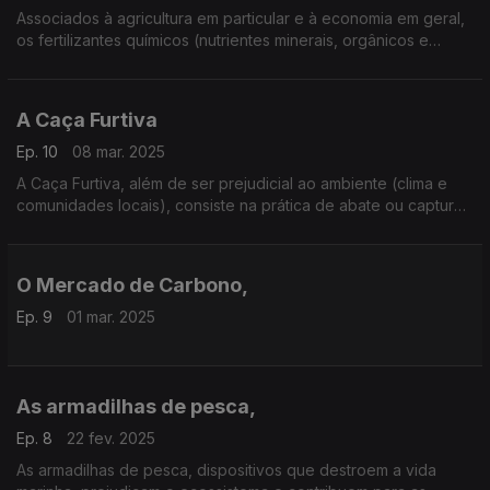
Associados à agricultura em particular e à economia em geral,
os fertilizantes químicos (nutrientes minerais, orgânicos e
ogano-minerais) têm impacte negativo para os solos e toda a
sociedade
A Caça Furtiva
Ep. 10
08 mar. 2025
A Caça Furtiva, além de ser prejudicial ao ambiente (clima e
comunidades locais), consiste na prática de abate ou captura
de animais em coutadas e espaços vedados.
O Mercado de Carbono,
Ep. 9
01 mar. 2025
As armadilhas de pesca,
Ep. 8
22 fev. 2025
As armadilhas de pesca, dispositivos que destroem a vida