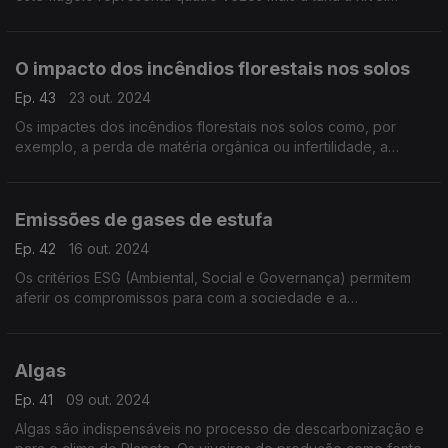
global.
O impacto dos incêndios florestais nos solos
Ep. 43
23 out. 2024
Os impactes dos incêndios florestais nos solos como, por
exemplo, a perda de matéria orgânica ou infertilidade, a
hidrofobia ou impermeabilidade, provocam a erosão.
Emissões de gases de estufa
Ep. 42
16 out. 2024
Os critérios ESG (Ambiental, Social e Governança) permitem
aferir os compromissos para com a sociedade e a
sustentabilidade ambiental, o que permitirá a redução em
cerca de 40% das emissões de gases de estufa, previsivel
Algas
Ep. 41
09 out. 2024
Algas são indispensáveis no processo de descarbonização e