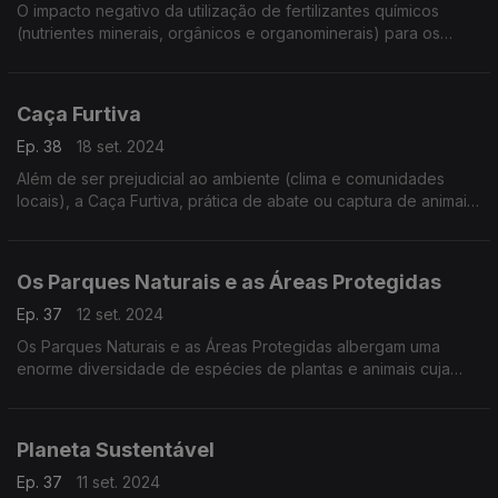
O impacto negativo da utilização de fertilizantes químicos
(nutrientes minerais, orgânicos e organominerais) para os
solos e toda a sociedade
Caça Furtiva
Ep. 38
18 set. 2024
Além de ser prejudicial ao ambiente (clima e comunidades
locais), a Caça Furtiva, prática de abate ou captura de animais
em coutadas e espaços vedados
Os Parques Naturais e as Áreas Protegidas
Ep. 37
12 set. 2024
Os Parques Naturais e as Áreas Protegidas albergam uma
enorme diversidade de espécies de plantas e animais cuja
preservação é vital para o ecossistema.
Planeta Sustentável
Ep. 37
11 set. 2024