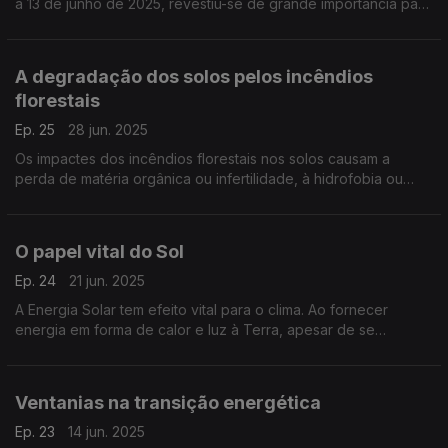
a 13 de junho de 2025, revestiu-se de grande importância para
África.
A degradação dos solos pelos incêndios
florestais
Ep. 25
28 jun. 2025
Os impactes dos incêndios florestais nos solos causam a
perda de matéria orgânica ou infertilidade, à hidrofobia ou
impermeabilidade, provocam a erosão acentuada.
O papel vital do Sol
Ep. 24
21 jun. 2025
A Energia Solar tem efeito vital para o clima. Ao fornecer
energia em forma de calor e luz à Terra, apesar de se
encontrar a cerca de cento e cinquenta milhões de
quilómetros (distância variável durante o ano)
Ventanias na transição energética
Ep. 23
14 jun. 2025