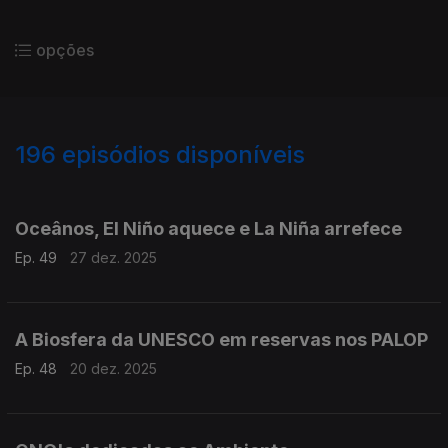
opções
196
episódios disponíveis
880789
861412
840831
821330
805360
788178
766130
748813
728115
Oceânos, El Niño aquece e La Niña arrefece
Ep. 49
27 dez. 2025
A Biosfera da UNESCO em reservas nos PALOP
Ep. 48
20 dez. 2025