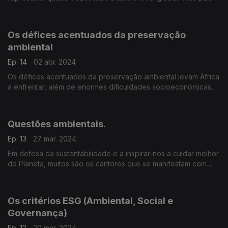
lusófonos (Angola, Guiné Bissau e Moçambique) encontram-se
entre os cinco mais devastados no continente.
Os défices acentuados da preservação
ambiental
Ep. 14
02 abr. 2024
Os défices acentuados da preservação ambiental levam África
a enfrentar, além de enormes dificuldades socioeconómicas,
inúmeros desafios
Questões ambientais.
Ep. 13
27 mar. 2024
Em defesa da sustentabilidade e a inspirar-nos a cuidar melhor
do Planeta, muitos são os cantores que se manifestam com
temas musicais que alertam para as questões ambientais.
Os critérios ESG (Ambiental, Social e
Governança)
Ep. 12
20 mar. 2024