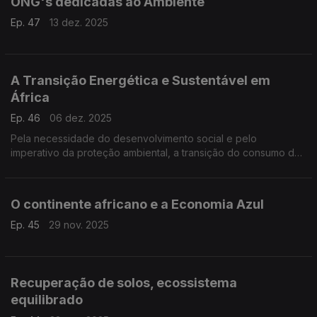
ONG's dedicadas ao Ambiente
Ep. 47
13 dez. 2025
A Transição Energética e Sustentável em
África
Ep. 46
06 dez. 2025
Pela necessidade do desenvolvimento social e pelo
imperativo da proteção ambiental, a transição do consumo de
energias poluentes (fósseis) para o das mais limpas
(renováveis) deve estimular a economia e criar empregos
verdes,
O continente africano e a Economia Azul
Ep. 45
29 nov. 2025
Recuperação de solos, ecossistema
equilibrado