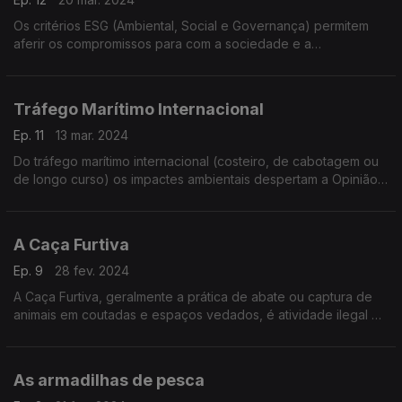
Os critérios ESG (Ambiental, Social e Governança) permitem
aferir os compromissos para com a sociedade e a
sustentabilidade, logo aplicados ao desempenho das
empresas levará à redução em cerca de 40% das emissões
de gase
Tráfego Marítimo Internacional
Ep. 11
13 mar. 2024
Do tráfego marítimo internacional (costeiro, de cabotagem ou
de longo curso) os impactes ambientais despertam a Opinião
Pública apenas quando ocorrem acidentes graves, por
exemplo, os casos de derrames de crude.
A Caça Furtiva
Ep. 9
28 fev. 2024
A Caça Furtiva, geralmente a prática de abate ou captura de
animais em coutadas e espaços vedados, é atividade ilegal e
uma das grandes ameaças à existência de muitas espécies,
além de ser prejudicial para o clima e as c
As armadilhas de pesca