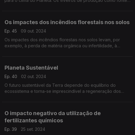
para o clima do Planeta. Os viveiros de produção como fontes
de energias renováveis, em que a biomassa é transformada
em biocombustíveis e também Omega 3
Os impactes dos incêndios florestais nos solos
Ep. 45
09 out. 2024
Os impactes dos incêndios florestais nos solos levam, por
exemplo, à perda de matéria orgânica ou infertilidade, à
hidrofobia ou impermeabilidade, provocam a erosão.
Planeta Sustentável
Ep. 40
02 out. 2024
O futuro sustentável da Terra depende do equilíbrio do
ecossistema e torna-se imprescindível a regeneração dos
Solos.
O impacto negativo da utilização de
fertilizantes químicos
Ep. 39
25 set. 2024