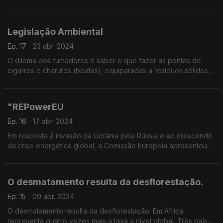
grandes ameaças à existência de muitas espécies.
Legislação Ambiental
Ep. 17
23 abr. 2024
O dilema dos fumadores é saber o que fazer às pontas de
cigarros e charutos (beatas), equiparadas a resíduos sólidos,
no contexto da legislação ambiental em vigor.
"REPowerEU
Ep. 16
17 abr. 2024
Em resposta à invasão da Ucrânia pela Rússia e ao crescendo
da crise energética global, a Comissão Europeia apresentou
em maio de 2022 o "REPowerEU"
O desmatamento resulta da desflorestação.
Ep. 15
09 abr. 2024
O desmatamento resulta da desflorestação. Em África
representa quatro vezes mais a taxa a nível global. Três países