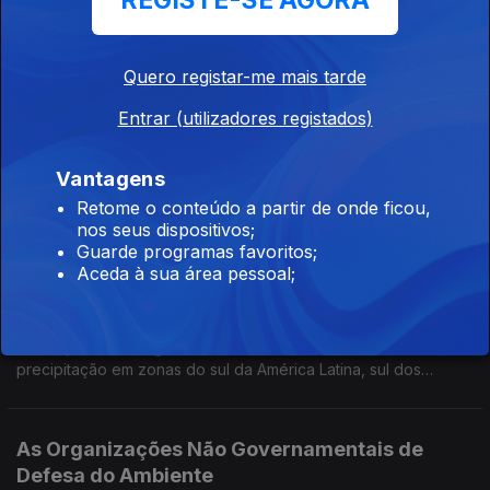
REGISTE-SE AGORA
Embora ter sido encerrada com mais de trinta horas de atraso,
a Conferência das partes da ONU sobre alterações climáticas,
não obteve consensos.
Quero registar-me mais tarde
Em prol do Natal consciente e sustentáve
Entrar (utilizadores registados)
Ep. 1
04 jan. 2025
Vantagens
Em prol do Natal consciente e sustentável, há que acautelar os
desperdícios desta época festiva sem prejuízo do simbolismo
Retome o conteúdo a partir de onde ficou,
religioso que representa para os fiéis e não só.
nos seus dispositivos;
Guarde programas favoritos;
Aceda à sua área pessoal;
El Niño,
Ep. 52
28 dez. 2024
El Niño, fenómeno geralmente associado ao aumento da
precipitação em zonas do sul da América Latina, sul dos
Estados Unidos, Ásia Central e Nordeste (Corno) de África
As Organizações Não Governamentais de
Defesa do Ambiente