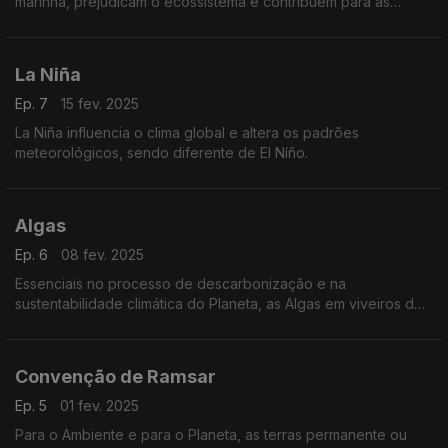
marinha, prejudicam o ecossistema e contribuem para as
alterações climáticas.
La Niña
Ep. 7
15 fev. 2025
La Niña influencia o clima global e altera os padrões
meteorológicos, sendo diferente de El Níño.
Algas
Ep. 6
08 fev. 2025
Essenciais no processo de descarbonização e na
sustentabilidade climática do Planeta, as Algas em viveiros de
produção constituem fontes de energias renováveis.
Convenção de Ramsar
Ep. 5
01 fev. 2025
Para o Ambiente e para o Planeta, as terras permanente ou