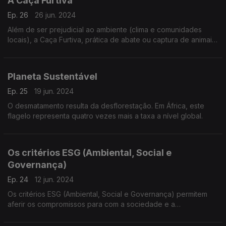
A Caça Furtiva
Ep. 26
26 jun. 2024
Além de ser prejudicial ao ambiente (clima e comunidades
locais), a Caça Furtiva, prática de abate ou captura de animais
em coutadas e espaços vedados, é atividade ilegal
Planeta Sustentável
Ep. 25
19 jun. 2024
O desmatamento resulta da desflorestação. Em África, este
flagelo representa quatro vezes mais a taxa a nível global.
Os critérios ESG (Ambiental, Social e
Governança)
Ep. 24
12 jun. 2024
Os critérios ESG (Ambiental, Social e Governança) permitem
aferir os compromissos para com a sociedade e a
sustentabilidade, pelo que a sua aplicação (ao desempenho
das empresas) levará à redução em cerca de 40% das emis