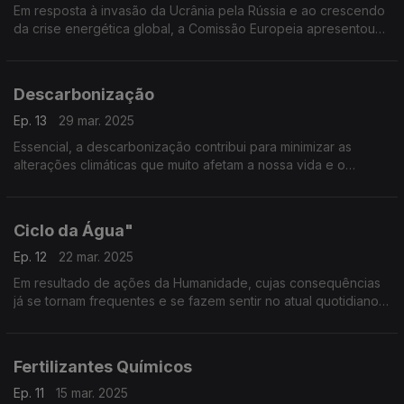
Em resposta à invasão da Ucrânia pela Rússia e ao crescendo
da crise energética global, a Comissão Europeia apresentou
(em maio de 2022) o "REPowerEU".
Descarbonização
Ep. 13
29 mar. 2025
Essencial, a descarbonização contribui para minimizar as
alterações climáticas que muito afetam a nossa vida e o
ambiente.
Ciclo da Água"
Ep. 12
22 mar. 2025
Em resultado de ações da Humanidade, cujas consequências
já se tornam frequentes e se fazem sentir no atual quotidiano,
o "Ciclo da Água" é significativamente afetado por efeitos
nefastos das alterações climáticas
Fertilizantes Químicos
Ep. 11
15 mar. 2025