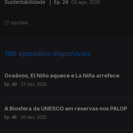
Sustentabilidade
|
Ep. 28
02 ago. 2025
opções
196
episódios disponíveis
880789
861412
840831
821330
805360
788178
766130
748813
728115
Oceânos, El Niño aquece e La Niña arrefece
Ep. 49
27 dez. 2025
A Biosfera da UNESCO em reservas nos PALOP
Ep. 48
20 dez. 2025