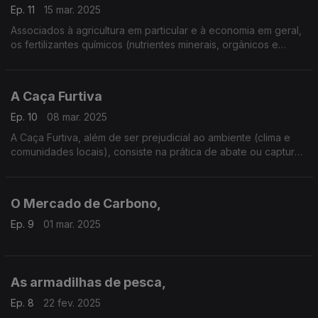
Ep. 11
15 mar. 2025
Associados à agricultura em particular e à economia em geral,
os fertilizantes químicos (nutrientes minerais, orgânicos e
ogano-minerais) têm impacte negativo para os solos e toda a
sociedade
A Caça Furtiva
Ep. 10
08 mar. 2025
A Caça Furtiva, além de ser prejudicial ao ambiente (clima e
comunidades locais), consiste na prática de abate ou captura
de animais em coutadas e espaços vedados.
O Mercado de Carbono,
Ep. 9
01 mar. 2025
As armadilhas de pesca,
Ep. 8
22 fev. 2025