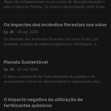
Algas são indispensáveis no processo de descarbonização e
para o clima do Planeta. Os viveiros de produção como fontes
de energias renováveis, em que a biomassa é transformada
em biocombustíveis e também Omega 3
Os impactes dos incêndios florestais nos solos
Ep. 45
09 out. 2024
Os impactes dos incêndios florestais nos solos levam, por
exemplo, à perda de matéria orgânica ou infertilidade, à
hidrofobia ou impermeabilidade, provocam a erosão.
Planeta Sustentável
Ep. 40
02 out. 2024
O futuro sustentável da Terra depende do equilíbrio do
ecossistema e torna-se imprescindível a regeneração dos
Solos.
O impacto negativo da utilização de
fertilizantes químicos