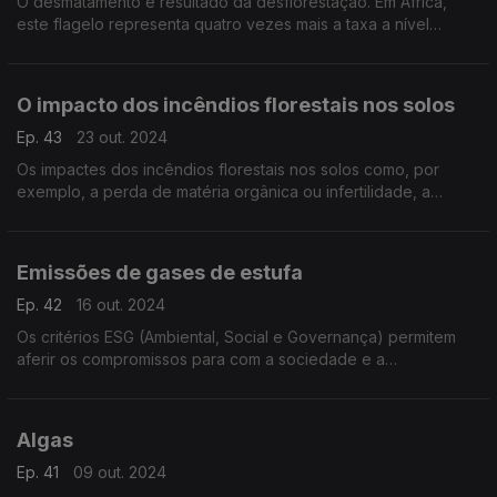
O desmatamento é resultado da desflorestação. Em África,
este flagelo representa quatro vezes mais a taxa a nível
global.
O impacto dos incêndios florestais nos solos
Ep. 43
23 out. 2024
Os impactes dos incêndios florestais nos solos como, por
exemplo, a perda de matéria orgânica ou infertilidade, a
hidrofobia ou impermeabilidade, provocam a erosão.
Emissões de gases de estufa
Ep. 42
16 out. 2024
Os critérios ESG (Ambiental, Social e Governança) permitem
aferir os compromissos para com a sociedade e a
sustentabilidade ambiental, o que permitirá a redução em
cerca de 40% das emissões de gases de estufa, previsivel
Algas
Ep. 41
09 out. 2024