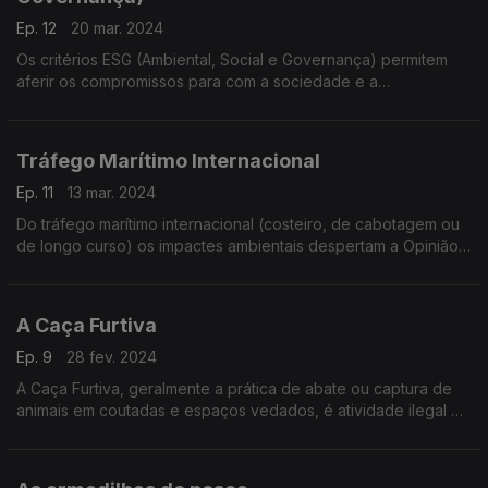
Ep. 12
20 mar. 2024
Os critérios ESG (Ambiental, Social e Governança) permitem
aferir os compromissos para com a sociedade e a
sustentabilidade, logo aplicados ao desempenho das
empresas levará à redução em cerca de 40% das emissões
de gase
Tráfego Marítimo Internacional
Ep. 11
13 mar. 2024
Do tráfego marítimo internacional (costeiro, de cabotagem ou
de longo curso) os impactes ambientais despertam a Opinião
Pública apenas quando ocorrem acidentes graves, por
exemplo, os casos de derrames de crude.
A Caça Furtiva
Ep. 9
28 fev. 2024
A Caça Furtiva, geralmente a prática de abate ou captura de
animais em coutadas e espaços vedados, é atividade ilegal e
uma das grandes ameaças à existência de muitas espécies,
além de ser prejudicial para o clima e as c