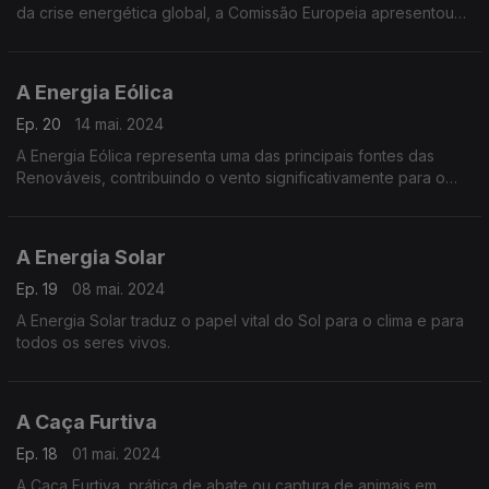
da crise energética global, a Comissão Europeia apresentou
(em maio de 2022) o "REPowerEU"
A Energia Eólica
Ep. 20
14 mai. 2024
A Energia Eólica representa uma das principais fontes das
Renováveis, contribuindo o vento significativamente para o
processo de transição energética em tramitação, a nível
mundial.
A Energia Solar
Ep. 19
08 mai. 2024
A Energia Solar traduz o papel vital do Sol para o clima e para
todos os seres vivos.
A Caça Furtiva
Ep. 18
01 mai. 2024
A Caça Furtiva, prática de abate ou captura de animais em