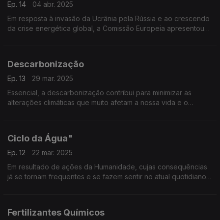
Ep. 14
04 abr. 2025
Em resposta à invasão da Ucrânia pela Rússia e ao crescendo
da crise energética global, a Comissão Europeia apresentou
(em maio de 2022) o "REPowerEU".
Descarbonização
Ep. 13
29 mar. 2025
Essencial, a descarbonização contribui para minimizar as
alterações climáticas que muito afetam a nossa vida e o
ambiente.
Ciclo da Água"
Ep. 12
22 mar. 2025
Em resultado de ações da Humanidade, cujas consequências
já se tornam frequentes e se fazem sentir no atual quotidiano,
o "Ciclo da Água" é significativamente afetado por efeitos
nefastos das alterações climáticas
Fertilizantes Químicos