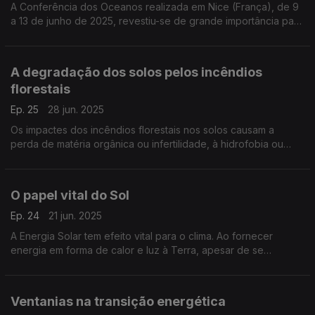
A Conferência dos Oceanos realizada em Nice (França), de 9
a 13 de junho de 2025, revestiu-se de grande importância para
África.
A degradação dos solos pelos incêndios
florestais
Ep. 25
28 jun. 2025
Os impactes dos incêndios florestais nos solos causam a
perda de matéria orgânica ou infertilidade, à hidrofobia ou
impermeabilidade, provocam a erosão acentuada.
O papel vital do Sol
Ep. 24
21 jun. 2025
A Energia Solar tem efeito vital para o clima. Ao fornecer
energia em forma de calor e luz à Terra, apesar de se
encontrar a cerca de cento e cinquenta milhões de
quilómetros (distância variável durante o ano)
Ventanias na transição energética