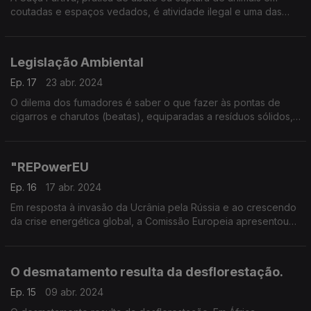
coutadas e espaços vedados, é atividade ilegal e uma das
grandes ameaças à existência de muitas espécies.
Legislação Ambiental
Ep. 17
23 abr. 2024
O dilema dos fumadores é saber o que fazer às pontas de
cigarros e charutos (beatas), equiparadas a resíduos sólidos,
no contexto da legislação ambiental em vigor.
"REPowerEU
Ep. 16
17 abr. 2024
Em resposta à invasão da Ucrânia pela Rússia e ao crescendo
da crise energética global, a Comissão Europeia apresentou
em maio de 2022 o "REPowerEU"
O desmatamento resulta da desflorestação.
Ep. 15
09 abr. 2024