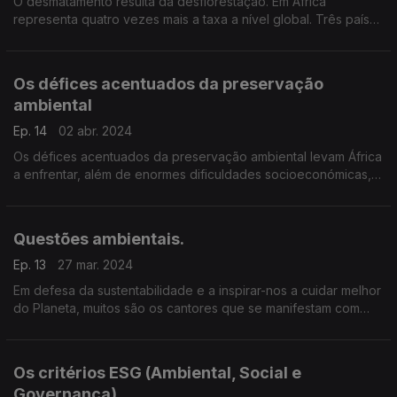
O desmatamento resulta da desflorestação. Em África
representa quatro vezes mais a taxa a nível global. Três países
lusófonos (Angola, Guiné Bissau e Moçambique) encontram-se
entre os cinco mais devastados no continente.
Os défices acentuados da preservação
ambiental
Ep. 14
02 abr. 2024
Os défices acentuados da preservação ambiental levam África
a enfrentar, além de enormes dificuldades socioeconómicas,
inúmeros desafios
Questões ambientais.
Ep. 13
27 mar. 2024
Em defesa da sustentabilidade e a inspirar-nos a cuidar melhor
do Planeta, muitos são os cantores que se manifestam com
temas musicais que alertam para as questões ambientais.
Os critérios ESG (Ambiental, Social e
Governança)