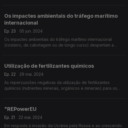
sustentabilidade, pelo que a sua aplicação (ao desempenho
das empresas) levará à redução em cerca de 40% das emis
Os impactes ambientais do tráfego marítimo
internacional
Ep. 23
05 jun. 2024
Os impactes ambientais do tráfego marítimo internacional
(costeiro, de cabotagem ou de longo curso) despertam a
Opinião Pública apenas quando ocorrem acidentes graves,
por exemplo, os casos de derrames de crude.
Utilização de fertilizantes químicos
Ep. 22
29 mai. 2024
As repercussões negativas da utilização de fertilizantes
químicos (nutrientes minerais, orgânicos e minerais) para os
solos e toda a sociedade,
"REPowerEU
Ep. 21
22 mai. 2024
Em resposta à invasão da Ucrânia pela Rússia e ao crescendo