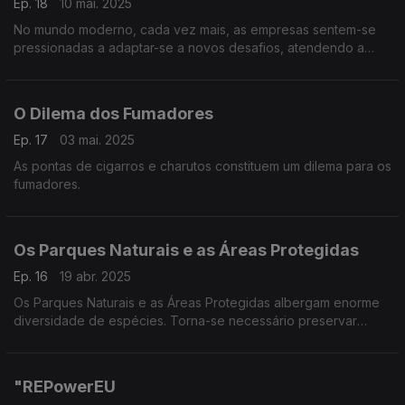
Ep. 18
10 mai. 2025
No mundo moderno, cada vez mais, as empresas sentem-se
pressionadas a adaptar-se a novos desafios, atendendo a
preocupações geradas pelas alterações climáticas
O Dilema dos Fumadores
Ep. 17
03 mai. 2025
As pontas de cigarros e charutos constituem um dilema para os
fumadores.
Os Parques Naturais e as Áreas Protegidas
Ep. 16
19 abr. 2025
Os Parques Naturais e as Áreas Protegidas albergam enorme
diversidade de espécies. Torna-se necessário preservar
plantas e animais, em prol da sustentabilidade ambiental.
"REPowerEU