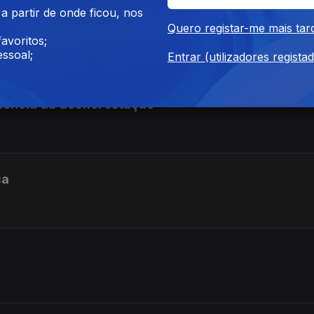
 partir de onde ficou, nos
Quero registar-me mais tar
a
avoritos;
ssoal;
Entrar (utilizadores regista
ncia da desflorestação
ca