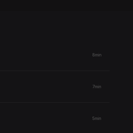
8min
7min
5min