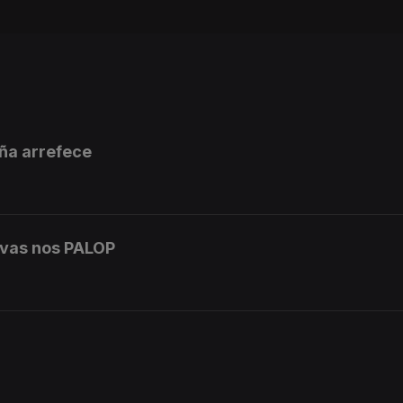
iña arrefece
rvas nos PALOP