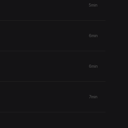
5min
6min
6min
7min