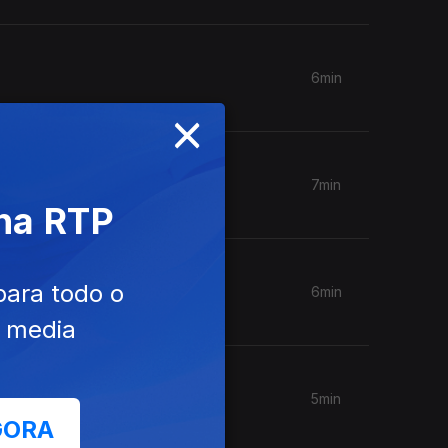
6min
×
7min
 na RTP
para todo o
6min
e media
5min
GORA