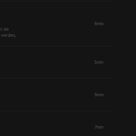
6min
mo de
 verdes,
5min
6min
7min