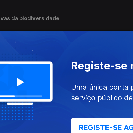
ivas da biodiversidade
limática
Registe-se
a mas Sustentável
Uma única conta 
serviço público d
lterações climáticas
REGISTE-SE A