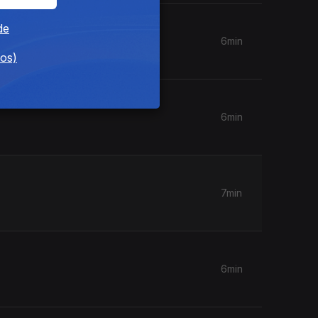
de
6min
dos)
6min
7min
6min