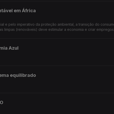
ntável em África
al e pelo imperativo da proteção ambiental, a transição do consu
ais limpas (renováveis) deve estimular a economia e criar empregos
mia Azul
ema equilibrado
CO