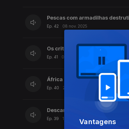
Pescas com armadilhas destrut
Ep. 42
08 nov. 2025
Os critérios ESG e a eficiência c
Ep. 41
01 nov. 2025
África e a Transição Energétic
Ep. 40
25 out. 2025
Descarbonizar para mitigar as a
Ep. 39
18 out. 2025
Vantagens