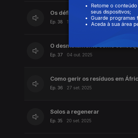
Retome o conteúdo a
seus dispositivos;
Os défices ambientais em Áfric
Guarde programas f
Ep. 38
11 out. 2025
Aceda à sua área pe
O desmatamento como consequê
Ep. 37
04 out. 2025
Como gerir os resíduos em Áfri
Ep. 36
27 set. 2025
Solos a regenerar
Ep. 35
20 set. 2025