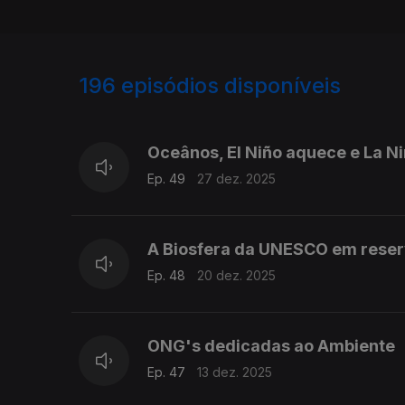
196
episódios disponíveis
880789
861412
Oceânos, El Niño aquece e La N
Ep. 49
27 dez. 2025
A Biosfera da UNESCO em rese
Ep. 48
20 dez. 2025
ONG's dedicadas ao Ambiente
Ep. 47
13 dez. 2025