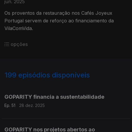
jun. 2025
Os proventos da restauração nos Cafés Joyeux
Portugal servem de reforço ao financiamento da
VilaComVida.
opções
199
episódios disponíveis
880794
865433
844413
825230
806974
GOPARITY financia a sustentabilidade
Ep. 51
28 dez. 2025
GOPARITY nos projetos abertos ao