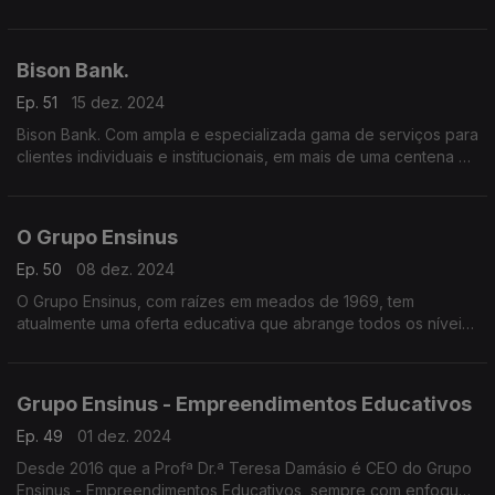
dos Sabores em São João da Talha - Loures,
Bison Bank.
Ep. 51
15 dez. 2024
Bison Bank. Com ampla e especializada gama de serviços para
clientes individuais e institucionais, em mais de uma centena de
países, alcançou resultados positivos pela primeira vez, em
2023.
O Grupo Ensinus
Ep. 50
08 dez. 2024
O Grupo Ensinus, com raízes em meados de 1969, tem
atualmente uma oferta educativa que abrange todos os níveis
e graus, desde a pré-escolar até ao ensino superior, incluindo
a formação profissional
Grupo Ensinus - Empreendimentos Educativos
Ep. 49
01 dez. 2024
Desde 2016 que a Profª Dr.ª Teresa Damásio é CEO do Grupo
Ensinus - Empreendimentos Educativos, sempre com enfoque