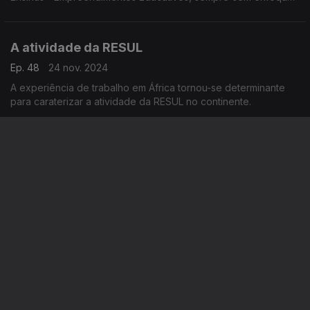
na transmissão de conhecimentos e saberes no espaço da
CPLP.
A atividade da RESUL
Ep. 48
24 nov. 2024
A experiência de trabalho em África tornou-se determinante
para caraterizar a atividade da RESUL no continente.
A RESUL foi fundada em 1982
Ep. 47
17 nov. 2024
A RESUL foi fundada em 1982 e, desde então, tem-se
dedicado a conceção, fabrico e comercialização de
equipamentos e acessórios, para redes de transporte e
distribuição de eletricidade.
A Empresa EY
Ep. 46
10 nov. 2024
Nos anos mais recentes, a EY cresceu muito e mantém esta