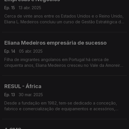
Ep. 15
13 abr. 2025
Cerca de vinte anos entre os Estados Unidos e o Reino Unido,
Eliana L. Medeiros concluiu um curso de Gestão Estratégica de
Recursos Humanos.
Eliana Medeiros empresária de sucesso
Ep. 14
05 abr. 2025
Filha de imigrantes angolanos em Portugal há cerca de
cinquenta anos, Eliana Medeiros cresceu no Vale da Amoreira
- Moita (Margem Sul do Tejo), município vizinho do Barreiro e
Montijo.
RESUL - África
Ep. 13
30 mar. 2025
Desde a fundação em 1982, tem-se dedicado a conceção,
fabrico e comercialização de equipamentos e acessórios,
para redes de transporte e distribuição de eletricidade.