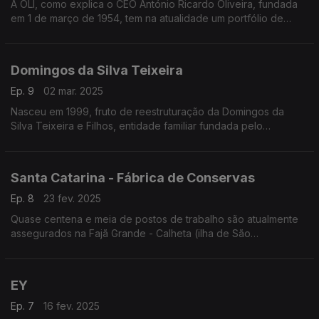
A OLI, como explica o CEO António Ricardo Oliveira, fundada
em 1 de março de 1954, tem na atualidade um portfólio de
exportação à escala global, com clientes em oitenta países
dos cinco continentes.
Domingos da Silva Teixeira
Ep. 9
02 mar. 2025
Nasceu em 1999, fruto de reestruturação da Domingos da
Silva Teixeira e Filhos, entidade familiar fundada pelo
progenitor do atual CEO - Eng.º José Teixeira. A holding tem
um volume de faturação que dela faz a terceira m
Santa Catarina - Fábrica de Conservas
Ep. 8
23 fev. 2025
Quase centena e meia de postos de trabalho são atualmente
assegurados na Fajã Grande - Calheta (ilha de São
Jorge/Açores), pela fábrica de conservas de atum construída
em 1840.
EY
Ep. 7
16 fev. 2025