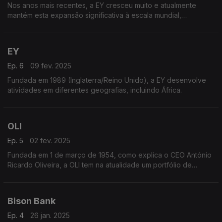
Nos anos mais recentes, a EY cresceu muito e atualmente
mantém esta expansão significativa à escala mundial,
praticamente em todos os países, quase a atingir o meio
milhão de colaboradores.
EY
Ep. 6
09 fev. 2025
Fundada em 1989 (Inglaterra/Reino Unido), a EY desenvolve
atividades em diferentes geografias, incluindo África.
OLI
Ep. 5
02 fev. 2025
Fundada em 1 de março de 1954, como explica o CEO António
Ricardo Oliveira, a OLI tem na atualidade um portfólio de
exportação à escala global, com clientes em oitenta países
dos cinco continentes.
Bison Bank
Ep. 4
26 jan. 2025