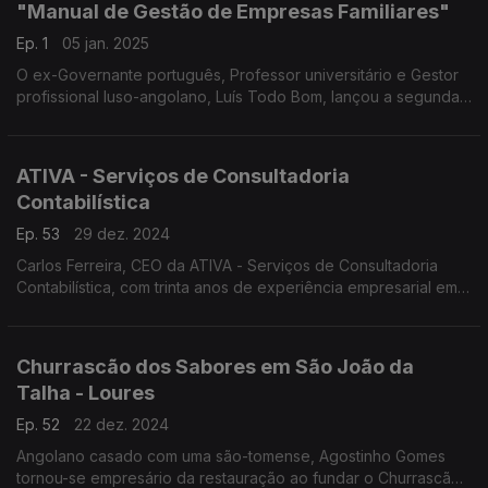
"Manual de Gestão de Empresas Familiares"
Ep. 1
05 jan. 2025
O ex-Governante português, Professor universitário e Gestor
profissional luso-angolano, Luís Todo Bom, lançou a segunda
edição do "Manual de Gestão de Empresas Familiares".
ATIVA - Serviços de Consultadoria
Contabilística
Ep. 53
29 dez. 2024
Carlos Ferreira, CEO da ATIVA - Serviços de Consultadoria
Contabilística, com trinta anos de experiência empresarial em
África, nomeadamente nos Camarões, na Costa do Marfim, no
Congo e no Gabão, entre outros países.
Churrascão dos Sabores em São João da
Talha - Loures
Ep. 52
22 dez. 2024
Angolano casado com uma são-tomense, Agostinho Gomes
tornou-se empresário da restauração ao fundar o Churrascão