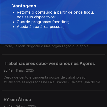
Vantagens
Em mais de uma centena de países, Bison Bank alcançou
resultados positivos pela primeira vez, em 2023.
Retome o conteúdo a partir de onde ficou,
nos seus dispositivos;
Guarde programas favoritos;
Aceda à sua área pessoal;
Mais Negócio versus Convenção Helexia
Ep. 20
18 mai. 2025
Fundada em janeiro de 2014, em Leça da Palmeira (Grande
Porto), a Mais Negócio é uma organização que apoia
empresários e empreendedores.
Trabalhadores cabo-verdianos nos Açores
Ep. 19
11 mai. 2025
Cerca de cento e cinquenta postos de trabalho são
atualmente assegurados na Fajã Grande - Calheta (ilha de São
Jorge/Açores), pela fábrica de conservas de atum construída
em 1840.
EY em África
Ep. 18
04 mai. 2025