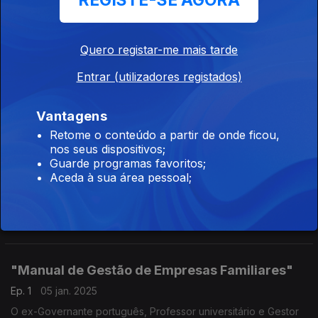
REGISTE-SE AGORA
Imóveis para habitação própria e propriedades
para negócios
Quero registar-me mais tarde
Ep. 3
19 jan. 2025
Entrar (utilizadores registados)
Imóveis para habitação própria e propriedades para negócios
resultam de uma carteira de investidores de classes sociais
acima da média, na Private Luxury Real Estate. O CEO Filipe
Vantagens
Lourenço recorda que os clientes desta c
Retome o conteúdo a partir de onde ficou,
Filipe Lourenço, CEO da Private Luxury Real
nos seus dispositivos;
Estate,
Guarde programas favoritos;
Aceda à sua área pessoal;
Ep. 2
12 jan. 2025
Filipe Lourenço, CEO da Private Luxury Real Estate, afirma
tratar-se de uma consultora imobiliária focada nas Famílias e
nos investidores em Portugal.
"Manual de Gestão de Empresas Familiares"
Ep. 1
05 jan. 2025
O ex-Governante português, Professor universitário e Gestor