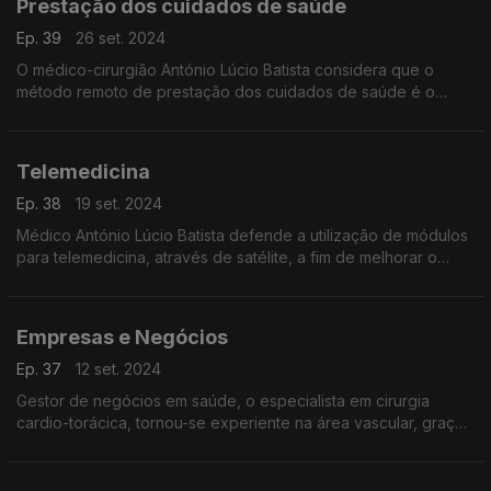
Prestação dos cuidados de saúde
Ep. 39
26 set. 2024
O médico-cirurgião António Lúcio Batista considera que o
método remoto de prestação dos cuidados de saúde é o
melhor para efetuar triagens à distância.
Telemedicina
Ep. 38
19 set. 2024
Médico António Lúcio Batista defende a utilização de módulos
para telemedicina, através de satélite, a fim de melhorar o
setor da saúde no continente africano.
Empresas e Negócios
Ep. 37
12 set. 2024
Gestor de negócios em saúde, o especialista em cirurgia
cardio-torácica, tornou-se experiente na área vascular, graças
a seis anos de treino nos sul-africanos Hospitais de
Joanesburgo.