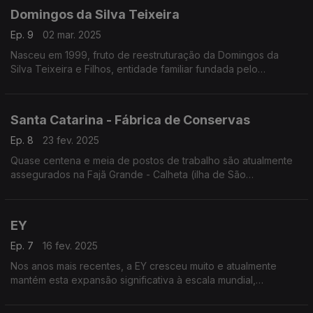
Domingos da Silva Teixeira
Ep. 9
02 mar. 2025
Nasceu em 1999, fruto de reestruturação da Domingos da
Silva Teixeira e Filhos, entidade familiar fundada pelo
progenitor do atual CEO - Eng.º José Teixeira. A holding tem
um volume de faturação que dela faz a terceira m
Santa Catarina - Fábrica de Conservas
Ep. 8
23 fev. 2025
Quase centena e meia de postos de trabalho são atualmente
assegurados na Fajã Grande - Calheta (ilha de São
Jorge/Açores), pela fábrica de conservas de atum construída
em 1840.
EY
Ep. 7
16 fev. 2025
Nos anos mais recentes, a EY cresceu muito e atualmente
mantém esta expansão significativa à escala mundial,
praticamente em todos os países, quase a atingir o meio
milhão de colaboradores.