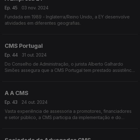
Ep. 45
03 nov. 2024
Fundada em 1989 - Inglaterra/Reino Unido, a EY desenvolve
atividades em diferentes geografias.
CMS Portugal
Ep. 44
31 out. 2024
Do Conselho de Administração, o jurista Alberto Galhardo
Simões assegura que a CMS Portugal tem prestado assistência
nas áreas das infraestruturas e das energias renováveis em
África, além de patrocinar internacionalizaç
A A CMS
Ep. 43
24 out. 2024
Vasta experiência de assessoria a promotores, financiadores
e setor público, a CMS participa da implementação e do
desenvolvimento de projetos em Portugal e nos Países
Africanos de Língua Portuguesa.