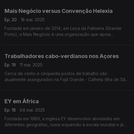
Mais Negócio versus Convenção Helexia
Ep. 20
18 mai. 2025
Fundada em janeiro de 2014, em Leça da Palmeira (Grande
Porto), a Mais Negócio é uma organização que apoia
empresários e empreendedores.
Trabalhadores cabo-verdianos nos Açores
Ep. 19
11 mai. 2025
Cerca de cento e cinquenta postos de trabalho são
atualmente assegurados na Fajã Grande - Calheta (ilha de São
Jorge/Açores), pela fábrica de conservas de atum construída
em 1840.
EY em África
Ep. 18
04 mai. 2025
Fundada em 1989, a inglesa EY desenvolve atividades em
diferentes geografias, numa expansão à escala mundial e já
cerca de meio milhão de colaboradores.