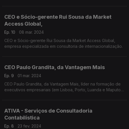
com o intuito de fortalecer o pensamento, relações e
princípios assentes na ética de governação corporativa
CEO e Sócio-gerente Rui Sousa da Market
Access Global,
Ep. 10
08 mar. 2024
CEO e Sócio-gerente Rui Sousa da Market Access Global,
empresa especializada em consultoria de internacionalização.
CEO Paulo Grandita, da Vantagem Mais
Ep. 9
01 mar. 2024
CEO Paulo Grandita, da Vantagem Mais, líder na formação de
executivos empresariais (em Lisboa, Porto, Luanda e Maputo,
com a prestação de serviços extensíveis à Cidade da Praia e
a São Tomé).
ATIVA - Serviços de Consultadoria
Contabilística
Ep. 8
23 fev. 2024