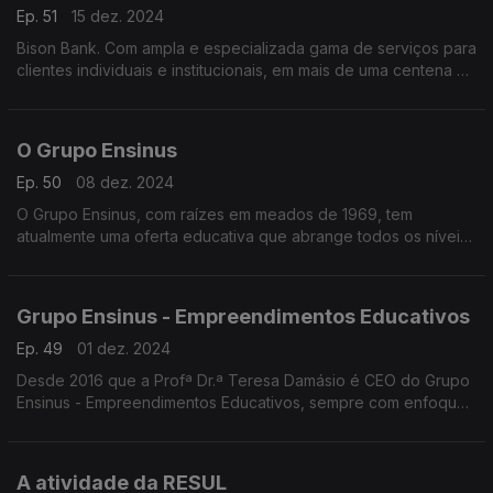
Ep. 51
15 dez. 2024
Bison Bank. Com ampla e especializada gama de serviços para
clientes individuais e institucionais, em mais de uma centena de
países, alcançou resultados positivos pela primeira vez, em
2023.
O Grupo Ensinus
Ep. 50
08 dez. 2024
O Grupo Ensinus, com raízes em meados de 1969, tem
atualmente uma oferta educativa que abrange todos os níveis
e graus, desde a pré-escolar até ao ensino superior, incluindo
a formação profissional
Grupo Ensinus - Empreendimentos Educativos
Ep. 49
01 dez. 2024
Desde 2016 que a Profª Dr.ª Teresa Damásio é CEO do Grupo
Ensinus - Empreendimentos Educativos, sempre com enfoque
na transmissão de conhecimentos e saberes no espaço da
CPLP.
A atividade da RESUL