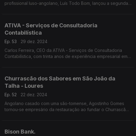
profissional luso-angolano, Luís Todo Bom, lançou a segunda
edição do "Manual de Gestão de Empresas Familiares".
ATIVA - Serviços de Consultadoria
Contabilística
Ep. 53
29 dez. 2024
Carlos Ferreira, CEO da ATIVA - Serviços de Consultadoria
Contabilística, com trinta anos de experiência empresarial em
África, nomeadamente nos Camarões, na Costa do Marfim, no
Congo e no Gabão, entre outros países.
Churrascão dos Sabores em São João da
Talha - Loures
Ep. 52
22 dez. 2024
Angolano casado com uma são-tomense, Agostinho Gomes
tornou-se empresário da restauração ao fundar o Churrascão
dos Sabores em São João da Talha - Loures,
Bison Bank.