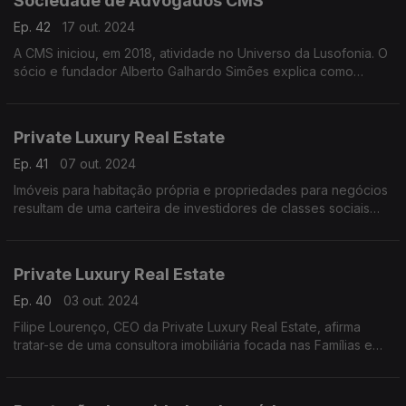
Sociedade de Advogados CMS
Ep. 42
17 out. 2024
A CMS iniciou, em 2018, atividade no Universo da Lusofonia. O
sócio e fundador Alberto Galhardo Simões explica como
surgiu esta Sociedade de Advogados que já tem mais de 25
anos de experiência e está presente em todos os
Private Luxury Real Estate
Ep. 41
07 out. 2024
Imóveis para habitação própria e propriedades para negócios
resultam de uma carteira de investidores de classes sociais
acima da média, na Private Luxury Real Estate.
Private Luxury Real Estate
Ep. 40
03 out. 2024
Filipe Lourenço, CEO da Private Luxury Real Estate, afirma
tratar-se de uma consultora imobiliária focada nas Famílias e
nos investidores em Portugal, contando com uma boa quota
de mercado constituída por clientes dos Pa