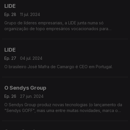
LIDE
Ep. 28
11 jul. 2024
Grupo de líderes empresariais, a LIDE junta numa só
organização de topo empresários vocacionados para
diferentes setores de atividade, em prol da livre iniciativa que
visa o desenvolvimento económico.
LIDE
Ep. 27
04 jul. 2024
O brasileiro José Mafra de Camargo é CEO em Portugal.
O Sendys Group
Ep. 26
27 jun. 2024
O Sendys Group produz novas tecnologias (o lançamento da
"Sendys GOFF", mais uma entre muitas novidades, marca o
ano de 2024 -