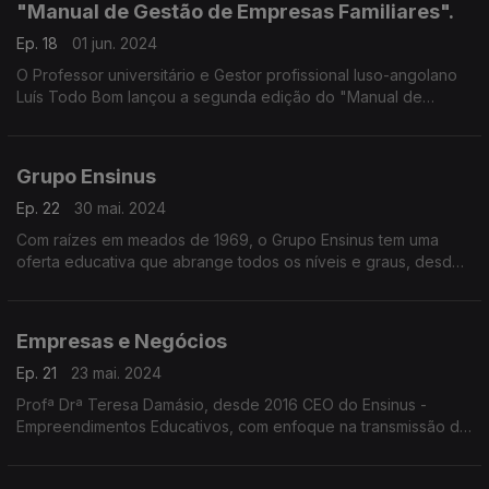
"Manual de Gestão de Empresas Familiares".
Ep. 18
01 jun. 2024
O Professor universitário e Gestor profissional luso-angolano
Luís Todo Bom lançou a segunda edição do "Manual de
Gestão de Empresas Familiares".
Grupo Ensinus
Ep. 22
30 mai. 2024
Com raízes em meados de 1969, o Grupo Ensinus tem uma
oferta educativa que abrange todos os níveis e graus, desde
a pré-escolar até ao ensino superior, incluindo a formação
profissional
Empresas e Negócios
Ep. 21
23 mai. 2024
Profª Drª Teresa Damásio, desde 2016 CEO do Ensinus -
Empreendimentos Educativos, com enfoque na transmissão de
conhecimento e saber no espaço da CPLP