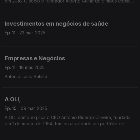
em 2018. O sócio e fundador Alberto Galhardo Simões explica
como surgiu esta Sociedade de Advogados que já tem mais
de 25 anos de experiência
Investimentos em negócios de saúde
Ep. 11
22 mar. 2025
Empresas e Negócios
Ep. 11
16 mar. 2025
António Lúcio Batista
A OLI,
Ep. 10
09 mar. 2025
A OLI, como explica o CEO António Ricardo Oliveira, fundada
em 1 de março de 1954, tem na atualidade um portfólio de
exportação à escala global, com clientes em oitenta países
dos cinco continentes.