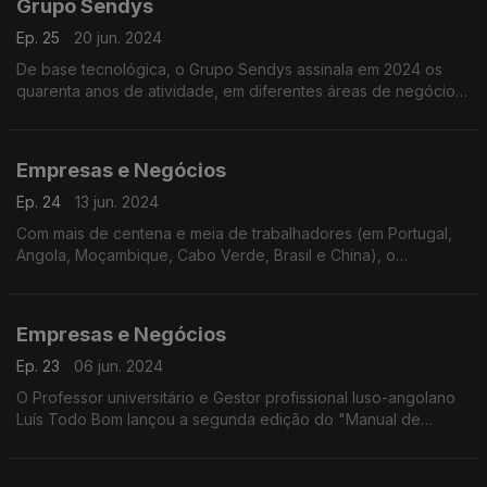
Grupo Sendys
Ep. 25
20 jun. 2024
De base tecnológica, o Grupo Sendys assinala em 2024 os
quarenta anos de atividade, em diferentes áreas de negócios,
em Portugal e nos Países da Lusofonia.
Empresas e Negócios
Ep. 24
13 jun. 2024
Com mais de centena e meia de trabalhadores (em Portugal,
Angola, Moçambique, Cabo Verde, Brasil e China), o
português Sendys Group apresenta soluções tecnológicas
inovadoras há quatro décadas.
Empresas e Negócios
Ep. 23
06 jun. 2024
O Professor universitário e Gestor profissional luso-angolano
Luís Todo Bom lançou a segunda edição do "Manual de
Gestão de Empresas Familiares".