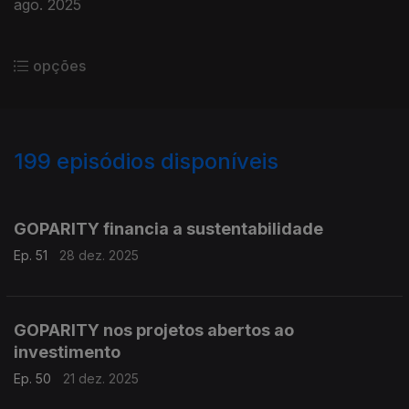
ago. 2025
opções
199
episódios disponíveis
880794
865433
844413
825230
806974
791052
767854
746339
725847
GOPARITY financia a sustentabilidade
Ep. 51
28 dez. 2025
GOPARITY nos projetos abertos ao
investimento
Ep. 50
21 dez. 2025