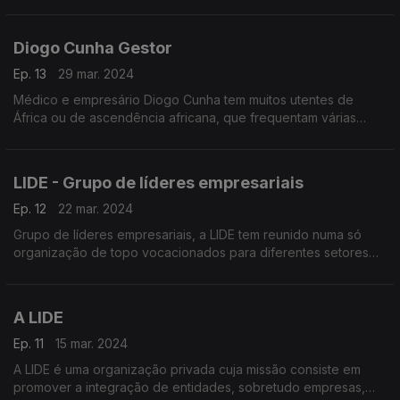
operações na Cidade da Praia em 2010 e encontra-se em
expansão no arquipélago,
Diogo Cunha Gestor
Ep. 13
29 mar. 2024
Médico e empresário Diogo Cunha tem muitos utentes de
África ou de ascendência africana, que frequentam várias
clínicas dentárias de que é proprietário / gestor dentro e fora
de Portugal.
LIDE - Grupo de líderes empresariais
Ep. 12
22 mar. 2024
Grupo de líderes empresariais, a LIDE tem reunido numa só
organização de topo vocacionados para diferentes setores
de atividade, em prol da livre iniciativa que visa o
desenvolvimento económico,
A LIDE
Ep. 11
15 mar. 2024
A LIDE é uma organização privada cuja missão consiste em
promover a integração de entidades, sobretudo empresas,