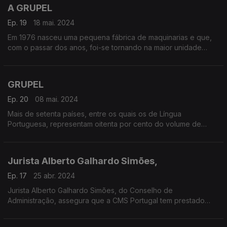
A GRUPEL
Ep. 19
18 mai. 2024
Em 1976 nasceu uma pequena fábrica de maquinarias e que,
com o passar dos anos, foi-se tornando na maior unidade
produtiva de geradores a combustão.
GRUPEL
Ep. 20
08 mai. 2024
Mais de setenta países, entre os quais os de Língua
Portuguesa, representam oitenta por cento do volume de
negócios. Eng.º Marco Santos, CEO da GRUPEL, faz um
balanço das relações com os PALOP
Jurista Alberto Galhardo Simões,
Ep. 17
25 abr. 2024
Jurista Alberto Galhardo Simões, do Conselho de
Administração, assegura que a CMS Portugal tem prestado
assistência nas áreas das infraestruturas e das energias
renováveis em África