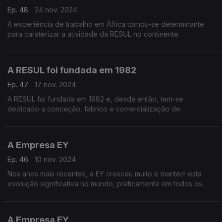
Ep. 48
24 nov. 2024
A experiência de trabalho em África tornou-se determinante
para caraterizar a atividade da RESUL no continente.
A RESUL foi fundada em 1982
Ep. 47
17 nov. 2024
A RESUL foi fundada em 1982 e, desde então, tem-se
dedicado a conceção, fabrico e comercialização de
equipamentos e acessórios, para redes de transporte e
distribuição de eletricidade.
A Empresa EY
Ep. 46
10 nov. 2024
Nos anos mais recentes, a EY cresceu muito e mantém esta
evolução significativa no mundo, praticamente em todos os
países, quase a atingir o meio milhão de colaboradores.
A Empresa EY