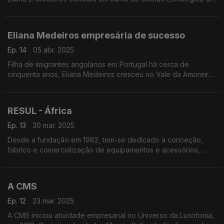
Recursos Humanos.
Eliana Medeiros empresária de sucesso
Ep. 14
05 abr. 2025
Filha de imigrantes angolanos em Portugal há cerca de
cinquenta anos, Eliana Medeiros cresceu no Vale da Amoreira
- Moita (Margem Sul do Tejo), município vizinho do Barreiro e
Montijo.
RESUL - África
Ep. 13
30 mar. 2025
Desde a fundação em 1982, tem-se dedicado a conceção,
fabrico e comercialização de equipamentos e acessórios,
para redes de transporte e distribuição de eletricidade.
A CMS
Ep. 12
23 mar. 2025
A CMS iniciou atividade empresarial no Universo da Lusofonia,