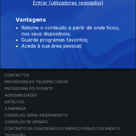
Entrar (utilizadores registados)
RÁDIO
RTP ARQUIVOS
RTP ENSINA
Vantagens
RTP PLAY
Retome o conteúdo a partir de onde ficou,
EM DIRETO
nos seus dispositivos;
REVER PROGRAMAS
Guarde programas favoritos;
Aceda à sua área pessoal;
CONCURSOS
PERGUNTAS FREQUENTES
CONTACTOS
CONTACTOS
PROVEDORA DO TELESPECTADOR
PROVEDORA DO OUVINTE
ACESSIBILIDADES
SATÉLITES
A EMPRESA
CONSELHO GERAL INDEPENDENTE
CONSELHO DE OPINIÃO
CONTRATO DE CONCESSÃO DO SERVIÇO PÚBLICO DE RÁDIO E
TELEVISÃO