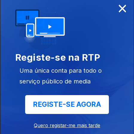
×
Disponível para iOS, Android, Apple TV, Android TV e
CarPlay
Registe-se na RTP
Uma única conta para todo o
serviço público de media
REGISTE-SE AGORA
NOTÍCIAS
DESPORTO
Quero registar-me mais tarde
TELEVISÃO