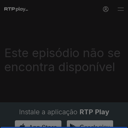
Este episódio não se
encontra disponível
Instale a aplicação
RTP Play